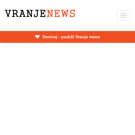
Skip
to
Toggl
main
navig
content
Doniraj - podrži Vranje news