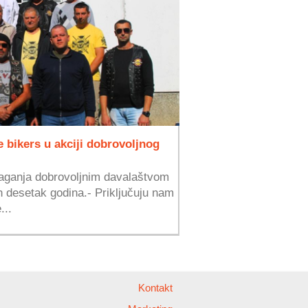
e bikers u akciji dobrovoljnog
aganja dobrovoljnim davalaštvom
h desetak godina.- Priključuju nam
...
Kontakt