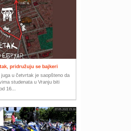
tak, pridružuju se bajkeri
 juga u četvrtak je saopšteno da
ima studenata u Vranju biti
od 16...
27.05.2022 15:30