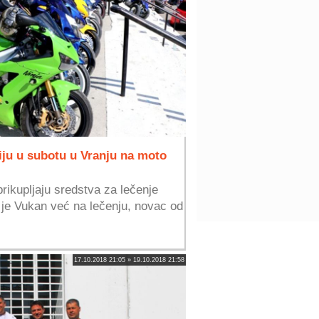
tiju u subotu u Vranju na moto
prikupljaju sredstva za lečenje
 je Vukan već na lečenju, novac od
17.10.2018 21:05 » 19.10.2018 21:58