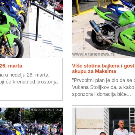
 26. marta
Više stotina bajkera i gos
skupu za Maksima
nu u nedelju 26. marta,
"Prvobitni plan je bio da se 
i će krenuti od prostorija
Vukana Stoiljkovića, a kako
sponzora i donacija biće...
26.04.2022 09:50 » 15:46