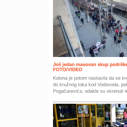
Još jedan masovan skup podrške
FOTO/VIDEO
Kolona je potom nastavila da se k
do kružnog toka kod Vodovoda, p
Pogačarevića, odakle su skrenuli le