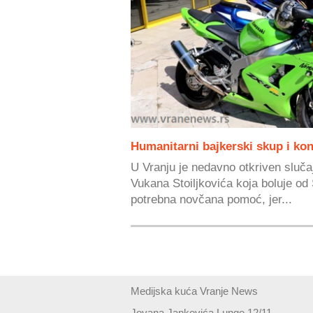
Humanitarni bajkerski skup i ko
U Vranju je nedavno otkriven slu
Vukana Stoiljkovića koja boluje od 
potrebna novčana pomoć, jer...
Medijska kuća Vranje News
Jovana Jankovića Lunge 12/11