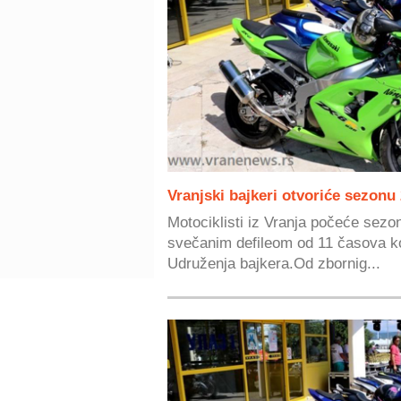
Vranjski bajkeri otvoriće sezonu
Motociklisti iz Vranja počeće sezo
svečanim defileom od 11 časova koj
Udruženja bajkera.Od zbornig...