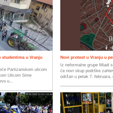
 studentima u Vranju
Novi protest u Vranju u pe
Iz neformalne grupe Mladi s
reće Partizanskom ulicom
će novi skup podrške zahtev
otom Ulicom Sime
održan u petak 7. februara, 
vo u...
10.03.2023 12:43 » 12:44