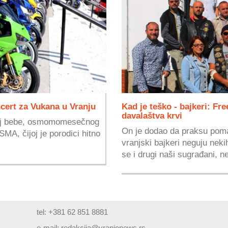
ncert za Vukana u Vranju
Kad je teško - bajkeri: Fre
davalaštva krvi
čaj bebe, osmomomesečnog
On je dodao da praksu pom
SMA, čijoj je porodici hitno
vranjski bajkeri neguju neki
se i drugi naši sugrađani, ne
tel: +381 62 851 8881
e-mail:
redakcija@vranjenews.rs