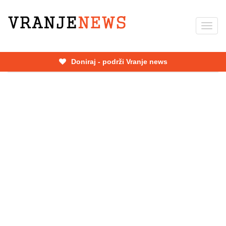
Skip
to
Toggl
main
navig
content
Doniraj - podrži Vranje news