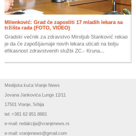
Milenković: Grad će zaposliti 17 mladih lekara sa
tržišta rada (FOTO, VIDEO)
Gradski većnik za zdravstvo Miroljub Stanković rekao
je da će zapošljavnaje novih lekara uticati na bolju
efikasnost zdravstvenih službi ZC.- Kruna...
Medijska kuća Vranje News
Jovana Jankovića Lunge 12/11
17501 Vranje, Srbija
tel: +381 62 851 8881
e-mail:
redakcija@vranjenews.rs
e-mail:
vranjenews@gmail.com