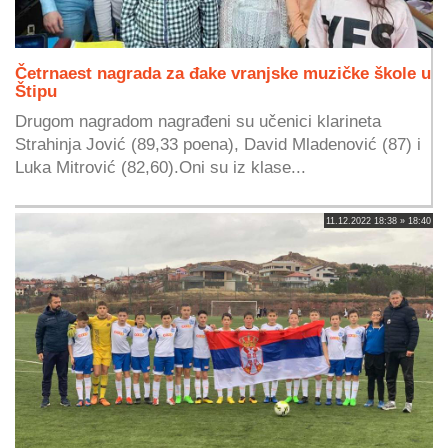
Četrnaest nagrada za đake vranjske muzičke škole u
Štipu
Drugom nagradom nagrađeni su učenici klarineta
Strahinja Jović (89,33 poena), David Mladenović (87) i
Luka Mitrović (82,60).Oni su iz klase...
11.12.2022 18:38 » 18:40