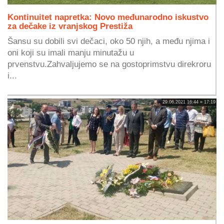
Kontinuitet napretka: Novo međunarodno iskustvo
za dečake iz vranjskog Prestiža
Šansu su dobili svi dečaci, oko 50 njih, a među njima i
oni koji su imali manju minutažu u
prvenstvu.Zahvaljujemo se na gostoprimstvu direkroru
i...
29.06.2021 16:44 » 17:19