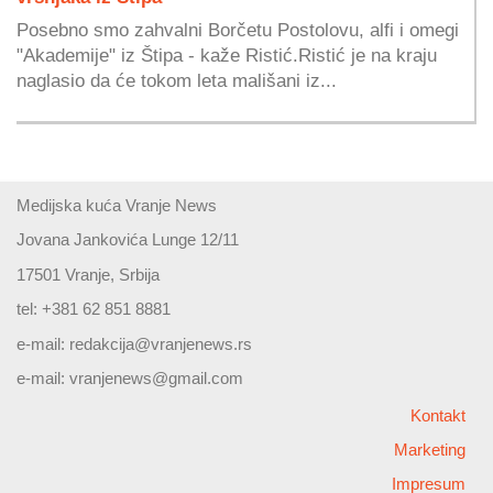
Posebno smo zahvalni Borčetu Postolovu, alfi i omegi
"Akademije" iz Štipa - kaže Ristić.Ristić je na kraju
naglasio da će tokom leta mališani iz...
Medijska kuća Vranje News
Jovana Jankovića Lunge 12/11
17501 Vranje, Srbija
tel: +381 62 851 8881
e-mail:
redakcija@vranjenews.rs
e-mail:
vranjenews@gmail.com
Kontakt
Marketing
Impresum