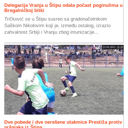
Delegacija Vranja u Štipu odala počast poginulima u
Bregalničkoj bitki
Tričković se u Štipu susreo sa gradonačelnikom
Saškom Nikolovim koji je, između ostalog, izrazio
zahvalnost Srbiji i Vranju zbog imunizacije...
13.06.2021 15:20
Dve pobede i dve nerešene utakmice Prestiža protiv
vršnjaka iz Štipa