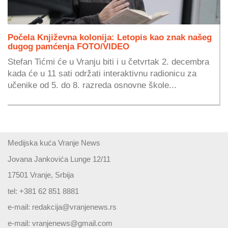
Počela Književna kolonija: Letopis kao znak našeg
dugog pamćenja FOTO/VIDEO
Stefan Tićmi će u Vranju biti i u četvrtak 2. decembra
kada će u 11 sati održati interaktivnu radionicu za
učenike od 5. do 8. razreda osnovne škole...
Medijska kuća Vranje News
Jovana Jankovića Lunge 12/11
17501 Vranje, Srbija
tel: +381 62 851 8881
e-mail:
redakcija@vranjenews.rs
e-mail:
vranjenews@gmail.com