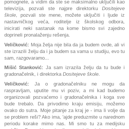
pomognete, a vidim da ste se maksimalno uključili kao
televizija, pozvali ste najpre direktorku
Dositejeve
škole
, pozvali ste mene, možete uključiti i ljude iz
nastavničkog veća, roditelje iz školskog odbora,
inicirati neki sastanak na kome bismo svi zajedno
doprineli pronalaženju rešenja.
Veličković:
Moja želja nije bila da ja budem ovde, ali vi
ste izrazili želju da i ja budem sa vama u studiju, evo tu
sam, razgovaramo...
Mišić Stanković:
Ja sam izrazila želju da tu bude i
gradonačelnik, i direktorka
Dositejeve škole
.
Veličković:
Ja o gradonačelniku ne mogu da
raspravljam, uputite mu vi poziv, a mi kad budemo
organizovali pozvaćemo i gradonačelnika i koga sve
bude trebalo. Da privodimo kraju emisiju, možemo
ovako do sutra. Moje pitanje za kraj je - ima li volje da
se problem reši? Ako ima, 'ajde preduzmite u narednom
periodu korake mimo nas. Mi smo tu za medijsku