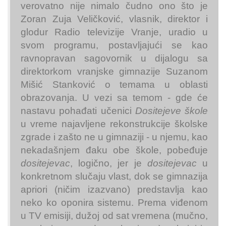
verovatno nije nimalo čudno ono što je
Zoran Zuja Veličković, vlasnik, direktor i
glodur Radio televizije Vranje, uradio u
svom programu, postavljajući se kao
ravnopravan sagovornik u dijalogu sa
direktorkom vranjske gimnazije Suzanom
Mišić Stanković o temama u oblasti
obrazovanja. U vezi sa temom - gde će
nastavu pohađati učenici
Dositejeve škole
u vreme najavljene rekonstrukcije školske
zgrade i zašto ne u gimnaziji - u njemu, kao
nekadašnjem đaku obe škole, pobeđuje
dositejevac
, logično, jer je
dositejevac
u
konkretnom slučaju vlast, dok se gimnazija
apriori (ničim izazvano) predstavlja kao
neko ko oponira sistemu. Prema viđenom
u TV emisiji, dužoj od sat vremena (mučno,