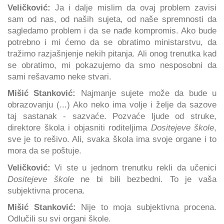
Veličković:
Ja i dalje mislim da ovaj problem zavisi
sam od nas, od naših sujeta, od naše spremnosti da
sagledamo problem i da se nađe kompromis. Ako bude
potrebno i mi ćemo da se obratimo ministarstvu, da
tražimo razjašnjenje nekih pitanja. Ali onog trenutka kad
se obratimo, mi pokazujemo da smo nesposobni da
sami rešavamo neke stvari.
Mišić Stanković:
Najmanje sujete može da bude u
obrazovanju (...) Ako neko ima volje i želje da sazove
taj sastanak - sazvaće. Pozvaće ljude od struke,
direktore škola i objasniti roditeljima
Dositejeve škole
,
sve je to rešivo. Ali, svaka škola ima svoje organe i to
mora da se poštuje.
Veličković:
Vi ste u jednom trenutku rekli da učenici
Dositejeve škole
ne bi bili bezbedni. To je vaša
subjektivna procena.
Mišić Stanković:
Nije to moja subjektivna procena.
Odlučili su svi organi škole.