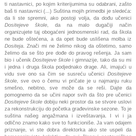
ti nastavnici, po kojim kriterijumima su odabrani, zašto
baš ti nastavnici (...) Suština mojih primedbi je sledeća:
da li ste spremni, ako postoji volja, da dođu učenici
Dositejeve škole
, da na malo dugačiji način
organizujete taj obogaćeni jednosmenski rad, da škola
ne bude oštećena, a da opet bude uslišena molba iz
Dositeja
. Znači mi ne želimo nikog da oštetimo, samo
želimo da se što pre dođe do pravog rešenja. Ja sam
bio i učenik
Dositejeve škole
i gimnazije, tako da su mi
i jedna i druga škola podjednako drage. Ali, imajući u
vidu sve ono sa čim se susreću učenici
Dositejeve
škole
, sve ovo o čemu vi pričate je u najmanju ruku
smešno, nebitno, sve može da se reši. Dajte da
pomognemo da se učini napor svih da što pre učenici
Dositejeve škole
dobiju neki prostor da se stvore uslovi
za rekonstrukciju do početka građevinske sezone. To je
suština našeg angažmana i izveštavanja. I vi i ja
odlično znamo kako sve to funkcioniše. Ja vam odajem
priznanje, vi ste dobra direktorka ako ste uspeli da