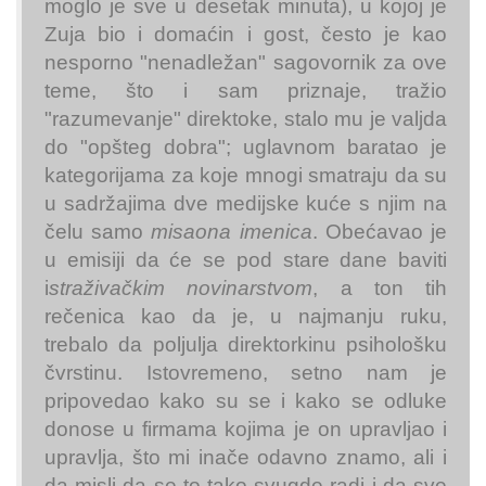
moglo je sve u desetak minuta), u kojoj je
Zuja bio i domaćin i gost, često je kao
nesporno "nenadležan" sagovornik za ove
teme, što i sam priznaje, tražio
"razumevanje" direktoke, stalo mu je valjda
do "opšteg dobra"; uglavnom baratao je
kategorijama za koje mnogi smatraju da su
u sadržajima dve medijske kuće s njim na
čelu samo
misaona imenica
. Obećavao je
u emisiji da će se pod stare dane baviti
i
straživačkim novinarstvom
, a ton tih
rečenica kao da je, u najmanju ruku,
trebalo da poljulja direktorkinu psihološku
čvrstinu. Istovremeno, setno nam je
pripovedao kako su se i kako se odluke
donose u firmama kojima je on upravljao i
upravlja, što mi inače odavno znamo, ali i
da misli da se to tako svugde radi i da sve