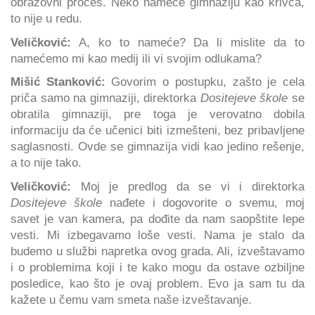
obrazovni proces. Neko nameće gimnaziju kao krivca,
to nije u redu.
Veličković:
A, ko to nameće? Da li mislite da to
namećemo mi kao medij ili vi svojim odlukama?
Mišić Stanković:
Govorim o postupku, zašto je cela
priča samo na gimnaziji, direktorka
Dositejeve škole
se
obratila gimnaziji, pre toga je verovatno dobila
informaciju da će učenici biti izmešteni, bez pribavljene
saglasnosti. Ovde se gimnazija vidi kao jedino rešenje,
a to nije tako.
Veličković:
Moj je predlog da se vi i direktorka
Dositejeve škole
nađete i dogovorite o svemu, moj
savet je van kamera, pa dođite da nam saopštite lepe
vesti. Mi izbegavamo loše vesti. Nama je stalo da
budemo u službi napretka ovog grada. Ali, izveštavamo
i o problemima koji i te kako mogu da ostave ozbiljne
posledice, kao što je ovaj problem. Evo ja sam tu da
kažete u čemu vam smeta naše izveštavanje.