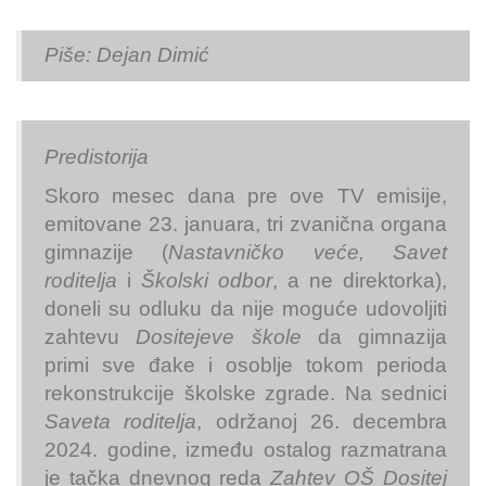
Piše: Dejan Dimić
Predistorija
Skoro mesec dana pre ove TV emisije,
emitovane 23. januara, tri zvanična organa
gimnazije (
Nastavničko veće, Savet
roditelja
i
Školski odbor
, a ne direktorka),
doneli su odluku da nije moguće udovoljiti
zahtevu
Dositejeve škole
da gimnazija
primi sve đake i osoblje tokom perioda
rekonstrukcije školske zgrade. Na sednici
Saveta roditelja
, održanoj 26. decembra
2024. godine, između ostalog razmatrana
je tačka dnevnog reda
Zahtev OŠ Dositej