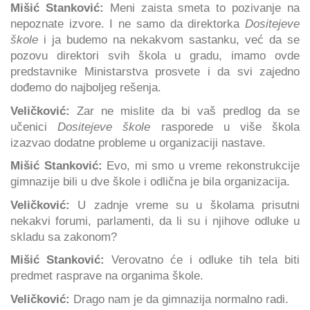
Mišić Stanković:
Meni zaista smeta to pozivanje na
nepoznate izvore. I ne samo da direktorka
Dositejeve
škole
i ja budemo na nekakvom sastanku, već da se
pozovu direktori svih škola u gradu, imamo ovde
predstavnike Ministarstva prosvete i da svi zajedno
dođemo do najboljeg rešenja.
Veličković:
Zar ne mislite da bi vaš predlog da se
učenici
Dositejeve škole
rasporede u više škola
izazvao dodatne probleme u organizaciji nastave.
Mišić Stanković:
Evo, mi smo u vreme rekonstrukcije
gimnazije bili u dve škole i odlična je bila organizacija.
Veličković:
U zadnje vreme su u školama prisutni
nekakvi forumi, parlamenti, da li su i njihove odluke u
skladu sa zakonom?
Mišić Stanković:
Verovatno će i odluke tih tela biti
predmet rasprave na organima škole.
Veličković:
Drago nam je da gimnazija normalno radi.