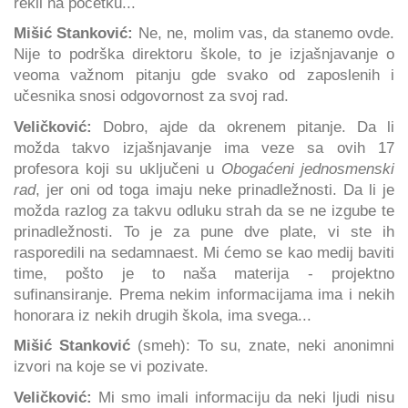
rekli na početku...
Mišić Stanković:
Ne, ne, molim vas, da stanemo ovde.
Nije to podrška direktoru škole, to je izjašnjavanje o
veoma važnom pitanju gde svako od zaposlenih i
učesnika snosi odgovornost za svoj rad.
Veličković:
Dobro, ajde da okrenem pitanje. Da li
možda takvo izjašnjavanje ima veze sa ovih 17
profesora koji su uključeni u
Obogaćeni jednosmenski
rad
, jer oni od toga imaju neke prinadležnosti. Da li je
možda razlog za takvu odluku strah da se ne izgube te
prinadležnosti. To je za pune dve plate, vi ste ih
rasporedili na sedamnaest. Mi ćemo se kao medij baviti
time, pošto je to naša materija - projektno
sufinansiranje. Prema nekim informacijama ima i nekih
honorara iz nekih drugih škola, ima svega...
Mišić Stanković
(smeh): To su, znate, neki anonimni
izvori na koje se vi pozivate.
Veličković:
Mi smo imali informaciju da neki ljudi nisu