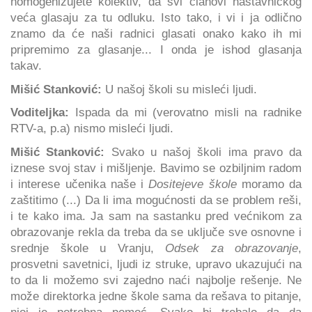
homogenizujete kolektiv, da svi članovi nastavničkog
veća glasaju za tu odluku. Isto tako, i vi i ja odlično
znamo da će naši radnici glasati onako kako ih mi
pripremimo za glasanje... I onda je ishod glasanja
takav.
Mišić Stanković:
U našoj školi su misleći ljudi.
Voditeljka:
Ispada da mi (verovatno misli na radnike
RTV-a, p.a) nismo misleći ljudi.
Mišić Stanković:
Svako u našoj školi ima pravo da
iznese svoj stav i mišljenje. Bavimo se ozbiljnim radom
i interese učenika naše i
Dositejeve škole
moramo da
zaštitimo (...) Da li ima mogućnosti da se problem reši,
i te kako ima. Ja sam na sastanku pred većnikom za
obrazovanje rekla da treba da se uključe sve osnovne i
srednje škole u Vranju,
Odsek za obrazovanje
,
prosvetni savetnici, ljudi iz struke, upravo ukazujući na
to da li možemo svi zajedno naći najbolje rešenje. Ne
može direktorka jedne škole sama da rešava to pitanje,
njoj je potrebna pomoć. Svako bi trebalo da da