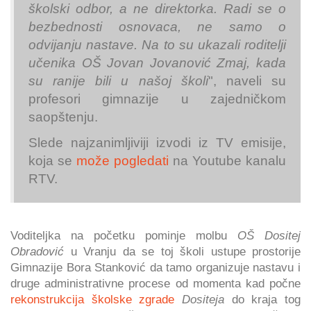
školski odbor, a ne direktorka. Radi se o
bezbednosti osnovaca, ne samo o
odvijanju nastave. Na to su ukazali roditelji
učenika OŠ Jovan Jovanović Zmaj, kada
su ranije bili u našoj školi
", naveli su
profesori gimnazije u zajedničkom
saopštenju.
Slede najzanimljiviji izvodi iz TV emisije,
koja se
može pogledati
na Youtube kanalu
RTV.
Voditeljka na početku pominje molbu
OŠ Dositej
Obradović
u Vranju da se toj školi ustupe prostorije
Gimnazije Bora Stanković da tamo organizuje nastavu i
druge administrativne procese od momenta kad počne
rekonstrukcija školske zgrade
Dositeja
do kraja tog