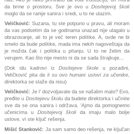
da brine o prostoru. Sve je ovo u
Dositejevoj školi
moglo da se ranije sanira i sredi, u to ne ulazim.
Veličković:
Suzana, tu ste potpuno u pravu, ali moram
da vas podsetim da se godinama unazad nije ulagalo u
obrazovanje, ali to je već teren politike. A, ovde ne bi
smelo da bude politike, mada ima nekih nagoveštaja da
je možda čak i politika u pitanju. U to ne želim da
verujem. Kao što nije mesto ni da se sada štrajkuje...
(Dok idu kadrovi iz
Dositejeve škole
u pozadini,
Veličković pita
da li su ovo humani uslovi za učenike
,
direktorka se slaže da nisu)
Veličković:
Je l' dozvoljavate da se našalim malo? Evo,
pređite u
Dositejevu školu
da budete direktorka i učinite
sve da se ona sanira i održava. 'Ajmo da pomognemo
učenicima u
Dositejevoj školi
da imaju malo bolje
uslove, vi ste ključ rešenja.
Mišić Stanković:
Ja sam samo deo rešenja, ne ključan