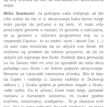
osipa.
Mišić Stanković:
Ja poštujem vaše mišljenje, ali bih
više volela da ste vi iz obrazovanja kako bismo mogli
malo jasnije da pričamo o toj temi. Vi malo više
proizvoljno govorite o nastavi. Vi govorite o sekcijama,
ali ja govorim o izbornim programima koji su u
rasporedu časova - to su sedmi, osmi i deveti čas. (...)
Ja sam zato insistirala da se uključe sve škole. Mi
možemo taj problem da rešimo prostorno, ali da se
uključe još najmanje dve škole. Roditelji đaka gimnazije
su na
Savetu
rekli
mi smo se opredelili da naša deca
pohađaju ovu školu i mi želimo potpuno obrazovanje
.
Moramo se rukovoditi interesima učenika. Bilo bi lepo
da čujete i roditelje iz
Saveta roditelja
ili
Školskog
odbora
(...) Svake godine je potrebno ulagati u školu,
raditi nešto. Da bi učenici živeli malo bolje, pohađali
nastavu u humanijim uslovima, mi svake godine
krečimo, renoviramo, sređujemo... To je obaveza svih
nas. Ako je neko prihvatio da vodi instituciju, on mora