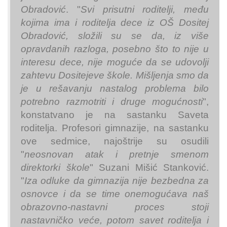
Obradović
. "
Svi prisutni roditelji, među
kojima ima i roditelja dece iz OŠ Dositej
Obradović, složili su se da, iz više
opravdanih razloga, posebno što to nije u
interesu dece, nije moguće da se udovolji
zahtevu Dositejeve škole. Mišljenja smo da
je u rešavanju nastalog problema bilo
potrebno razmotriti i druge mogućnosti
",
konstatvano je na sastanku Saveta
roditelja. Profesori gimnazije, na sastanku
ove sedmice, najoštrije su osudili
"
neosnovan atak i pretnje smenom
direktorki škole
" Suzani Mišić Stanković.
"
Iza odluke da gimnazija nije bezbedna za
osnovce i da se time onemogućava naš
obrazovno-nastavni proces stoji
nastavničko veće, potom savet roditelja i