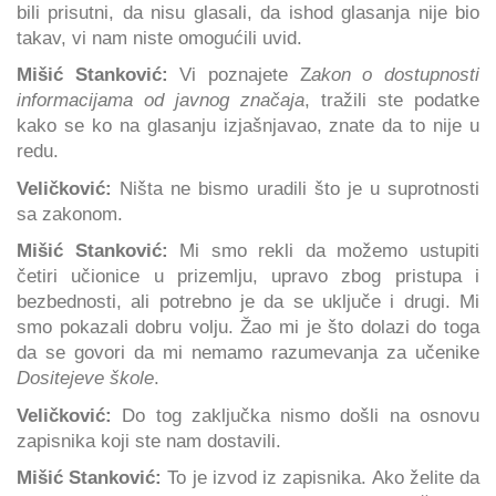
bili prisutni, da nisu glasali, da ishod glasanja nije bio
takav, vi nam niste omogućili uvid.
Mišić Stanković:
Vi poznajete Z
akon o dostupnosti
informacijama od javnog značaja
, tražili ste podatke
kako se ko na glasanju izjašnjavao, znate da to nije u
redu.
Veličković:
Ništa ne bismo uradili što je u suprotnosti
sa zakonom.
Mišić Stanković:
Mi smo rekli da možemo ustupiti
četiri učionice u prizemlju, upravo zbog pristupa i
bezbednosti, ali potrebno je da se uključe i drugi. Mi
smo pokazali dobru volju. Žao mi je što dolazi do toga
da se govori da mi nemamo razumevanja za učenike
Dositejeve škole
.
Veličković:
Do tog zaključka nismo došli na osnovu
zapisnika koji ste nam dostavili.
Mišić Stanković:
To je izvod iz zapisnika. Ako želite da