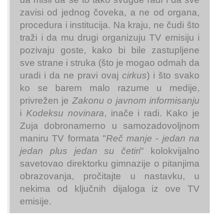
zavisi od jednog čoveka, a ne od organa,
procedura i institucija. Na kraju, ne čudi što
traži i da mu drugi organizuju TV emisiju i
pozivaju goste, kako bi bile zastupljene
sve strane i struka (što je mogao odmah da
uradi i da ne pravi ovaj
cirkus
) i što svako
ko se barem malo razume u medije,
privrežen je
Zakonu o javnom informisanju
i
Kodeksu novinara
, inače i radi. Kako je
Zuja dobronamerno u samozadovoljnom
maniru TV formata "
Reč manje
-
jedan na
jedan plus jedan su četiri
" kolokvijalno
savetovao direktorku gimnazije o pitanjima
obrazovanja, pročitajte u nastavku, u
nekima od ključnih dijaloga iz ove TV
emisije.