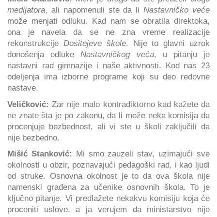
medijatora
, ali napomenuli ste da li
Nastavničko veće
može menjati odluku. Kad nam se obratila direktoka,
ona je navela da se ne zna vreme realizacije
rekonstrukcije
Dositejeve škole
. Nije to glavni uzrok
donošenja odluke
Nastavničkog veća
, u pitanju je
nastavni rad gimnazije i naše aktivnosti. Kod nas 23
odeljenja ima izborne programe koji su deo redovne
nastave.
Veličković:
Zar nije malo kontradiktorno kad kažete da
ne znate šta je po zakonu, da li može neka komisija da
procenjuje bezbednost, ali vi ste u školi zaključili da
nije bezbedno.
Mišić Stanković:
Mi smo zauzeli stav, uzimajući sve
okolnosti u obzir, poznavajući pedagoški rad, i kao ljudi
od struke. Osnovna okolnost je to da ova škola nije
namenski građena za učenike osnovnih škola. To je
ključno pitanje. Vi predlažete nekakvu komisiju koja će
proceniti uslove, a ja verujem da ministarstvo nije