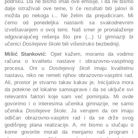
podršku. Da ne bismo imali ove emisije, i da ne bismo
dalje istraživali ove teme, ti će rezultati biti jalovi ili
možda po nekoga i... Ne želim da prejudiciram. Mi
ćemo od ponedeljka nastaviti sa svakodnevnim
izveštavanjem o ovoj temi. Naš smer je pronalaženje
odgovarajućeg rešenja što pre (...) U gimnaziji bi
učenici
Dositejeve škole
bili višestruko bezbedniji.
Mišić Stanković:
Opet kažem, moramo da vodimo
računa o kvalitetu nastave i obrazovno-vaspitnog
procesa. Oni u
Dositejevoj školi
imaju kvalitetnu
nastavu, niko ne remeti njihov obrazovno-vaspitni rad.
Ali, prostor je stvarno takav kakav je. Inicijativa mora
da potekne od lokalne samouprave i da se uključe svi
relevantni faktori koje sam već pominjala. Mi ovde
govorimo i o interesima učenika gimnazije, ne samo
učenika
Dositejeve škole
. Ja verujem da oni imaju
odličan obrazovno-vaspitni rad i da se drže svog
godišnjeg plana realizacije. A, mi bismo u slučaju o
kome govorite morali da menjamo naš program i