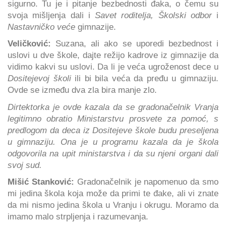
sigurno. Tu je i pitanje bezbednosti đaka, o čemu su
svoja mišljenja dali i
Savet roditelja, Školski odbor
i
Nastavničko veće
gimnazije.
Veličković:
Suzana, ali ako se uporedi bezbednost i
uslovi u dve škole, dajte režijo kadrove iz gimnazije da
vidimo kakvi su uslovi. Da li je veća ugroženost dece u
Dositejevoj školi
ili bi bila veća da pređu u gimnaziju.
Ovde se između dva zla bira manje zlo.
Dirtektorka je ovde kazala da se gradonačelnik Vranja
legitimno obratio Ministarstvu prosvete za pomoć, s
predlogom da deca iz Dositejeve škole budu preseljena
u gimnaziju. Ona je u programu kazala da je škola
odgovorila na upit ministarstva i da su njeni organi dali
svoj sud.
Mišić Stanković:
Gradonačelnik je napomenuo da smo
mi jedina škola koja može da primi te đake, ali vi znate
da mi nismo jedina škola u Vranju i okrugu. Moramo da
imamo malo strpljenja i razumevanja.