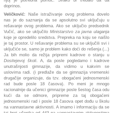
doprinos.
Veličković:
Naše istraživanje ovog problema dovelo
nas je do saznanja da se apsolutno svi uključuju u
rešavanje ovog problema. Ako se uključio predsednik
Vučić, ako se uključilo
Ministarstvo za javna ulaganja
koje je opredelilo sredstva. Prepreka na koju se naišlo
je taj prostor. U rešavanje problema su se uključili svi i
uključiće se, samo je problem kako doći do rešenja (...)
Ja bih molio da režija pripremi kadrove o stanju u
Dositejevoj školi
. A, da posle pogledamo i kadrove
unutrašnjosti gimnazije, da vidimo u kakvim se
uslovima radi. (i predlaže da se gimnazija vremenski
drugačije organizuje, da tzv. obogaćeni jednosmenski
rad bude posle 18 časova). Po meni je mnogo
racionalnije da učenici gimnazije posle šestog časa odu
kući da se odmore, pripreme za taj obogaćeni
jednosmenski rad i posle 18 časova opet dođu u školu
na vannastavne aktivnosti. A imamo i informaciju da se
taj broj učenika od 443 na vannastavnim aktivnostima