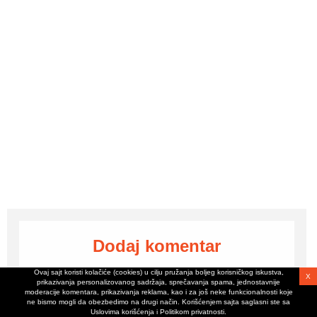
Dodaj komentar
Ovaj sajt koristi kolačiće (cookies) u cilju pružanja boljeg korisničkog iskustva,
X
prikazivanja personalizovanog sadržaja, sprečavanja spama, jednostavnije
moderacije komentara, prikazivanja reklama, kao i za još neke funkcionalnosti koje
ne bismo mogli da obezbedimo na drugi način. Korišćenjem sajta saglasni ste sa
Komentari
Uslovima korišćenja i Politikom privatnosti.