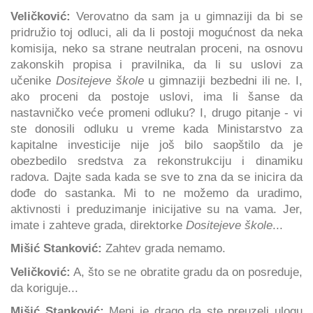
Veličković:
Verovatno da sam ja u gimnaziji da bi se
pridružio toj odluci, ali da li postoji mogućnost da neka
komisija, neko sa strane neutralan proceni, na osnovu
zakonskih propisa i pravilnika, da li su uslovi za
učenike
Dositejeve škole
u gimnaziji
bezbedni ili ne. I,
ako proceni da postoje uslovi, ima li šanse da
nastavničko veće promeni odluku? I, drugo pitanje - vi
ste donosili odluku u vreme kada Ministarstvo za
kapitalne investicije nije još bilo saopštilo da je
obezbedilo sredstva za rekonstrukciju i dinamiku
radova. Dajte sada kada se sve to zna da se inicira da
dođe do sastanka. Mi to ne možemo da uradimo,
aktivnosti i preduzimanje inicijative su na vama. Jer,
imate i zahteve grada, direktorke
Dositejeve škole
...
Mišić Stanković:
Zahtev grada nemamo.
Veličković:
A, što se ne obratite gradu da on posreduje,
da koriguje...
Mišić Stanković:
Meni je drago da ste preuzeli ulogu