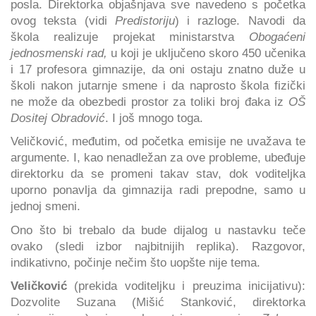
posla. Direktorka objašnjava sve navedeno s početka
ovog teksta (vidi
Predistoriju
) i razloge. Navodi da
škola realizuje projekat ministarstva
Obogaćeni
jednosmenski rad,
u koji je uključeno skoro 450 učenika
i 17 profesora gimnazije, da oni ostaju znatno duže u
školi nakon jutarnje smene i da naprosto škola fizički
ne može da obezbedi prostor za toliki broj đaka iz
OŠ
Dositej Obradović
. I još mnogo toga.
Veličković, međutim, od početka emisije ne uvažava te
argumente. I, kao nenadležan za ove probleme, ubeđuje
direktorku da se promeni takav stav, dok voditeljka
uporno ponavlja da gimnazija radi prepodne, samo u
jednoj smeni.
Ono što bi trebalo da bude dijalog u nastavku teče
ovako (sledi izbor najbitnijih replika). Razgovor,
indikativno, počinje nečim što uopšte nije tema.
Veličković
(prekida voditeljku i preuzima inicijativu):
Dozvolite Suzana (Mišić Stanković, direktorka