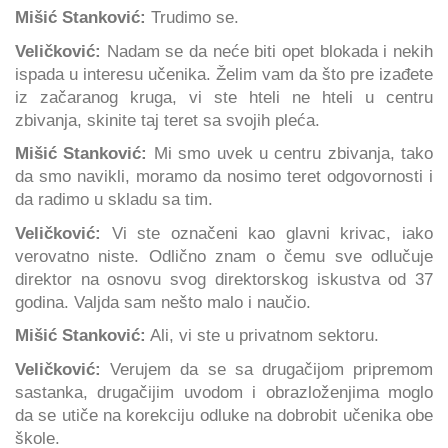
Mišić Stanković:
Trudimo se.
Veličković:
Nadam se da neće biti opet blokada i nekih
ispada u interesu učenika. Želim vam da što pre izađete
iz začaranog kruga, vi ste hteli ne hteli u centru
zbivanja, skinite taj teret sa svojih pleća.
Mišić Stanković:
Mi smo uvek u centru zbivanja, tako
da smo navikli, moramo da nosimo teret odgovornosti i
da radimo u skladu sa tim.
Veličković:
Vi ste označeni kao glavni krivac, iako
verovatno niste. Odlično znam o čemu sve odlučuje
direktor na osnovu svog direktorskog iskustva od 37
godina. Valjda sam nešto malo i naučio.
Mišić Stanković:
Ali, vi ste u privatnom sektoru.
Veličković:
Verujem da se sa drugačijom pripremom
sastanka, drugačijim uvodom i obrazloženjima moglo
da se utiče na korekciju odluke na dobrobit učenika obe
škole.