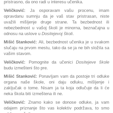
pristrasno, da ono radi u interesu učenika.
Veličković:
Ja osporavam vašu procenu, imam
opravdanu sumnju da je vaš stav pristrasan, niste
uvažili mišljenje druge strane. Ta bezbednost ili
nebezbednost u vašoj školi je minorna, beznačajna u
odnosu na uslove u
Dositejevoj školi
.
Mišić Stanković:
Ali, bezbednost učenika je u svakom
slučaju na prvom mestu, tako da se ja ne bih složila sa
vašim stavom.
Veličković:
Pomognite da učenici
Dositejeve škole
budu izmešteni što pre.
Mišić Stanković:
Ponavljam vam da postoje tri odluke
organa naše škole, oni daju odluku, mišljenje i
zaključak o tome. Nisam ja ta koja odlučuje da li će
neka škola biti izmeštena ili ne.
Veličković:
Znamo kako se donose odluke, ja vam
odajem priznanje što vas kolektiv podržava, to smo