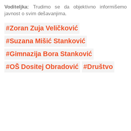
Voditeljka:
Trudimo se da objektivno informišemo
javnost o svim dešavanjima.
Zoran Zuja Veličković
Suzana Mišić Stanković
Gimnazija Bora Stanković
OŠ Dositej Obradović
Društvo