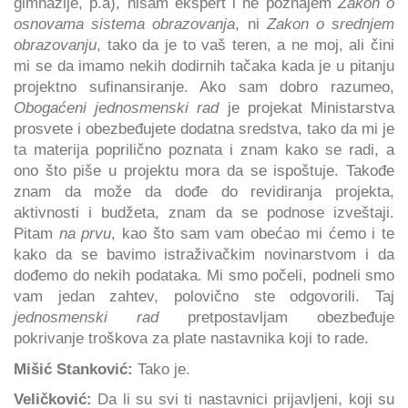
gimnazije, p.a), nisam ekspert i ne poznajem
Zakon o
osnovama sistema obrazovanja
, ni
Zakon o srednjem
obrazovanju
, tako da je to vaš teren, a ne moj, ali čini
mi se da imamo nekih dodirnih tačaka kada je u pitanju
projektno sufinansiranje. Ako sam dobro razumeo,
Obogaćeni jednosmenski rad
je projekat Ministarstva
prosvete i obezbeđujete dodatna sredstva, tako da mi je
ta materija poprilično poznata i znam kako se radi, a
ono što piše u projektu mora da se ispoštuje. Takođe
znam da može da dođe do revidiranja projekta,
aktivnosti i budžeta, znam da se podnose izveštaji.
Pitam
na prvu
, kao što sam vam obećao mi ćemo i te
kako da se bavimo istraživačkim novinarstvom i da
dođemo do nekih podataka. Mi smo počeli, podneli smo
vam jedan zahtev, polovično ste odgovorili. Taj
jednosmenski rad
pretpostavljam obezbeđuje
pokrivanje troškova za plate nastavnika koji to rade.
Mišić Stanković:
Tako je.
Veličković:
Da li su svi ti nastavnici prijavljeni, koji su