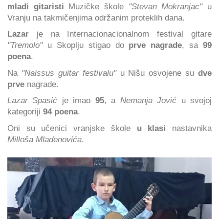
mladi gitaristi
Muzičke škole
"Stevan Mokranjac"
u
Vranju na takmičenjima održanim proteklih dana.
Lazar
je na Internacionacionalnom festival gitare
"Tremolo"
u Skoplju stigao do
prve nagrade
, sa
99
poena
.
Na
"Naissus guitar festivalu"
u Nišu osvojene su
dve
prve
nagrade.
Lazar Spasić
je imao
95
, a
Nemanja Jović
u svojoj
kategoriji
94 poena
.
Oni su učenici vranjske škole
u klasi
nastavnika
Milloša Mladenovića
.