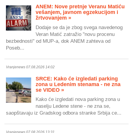
ANEM: Nove pretnje Veranu Matiću
vešanjem, javnom egzekucijom i
žrtvovanjem »
Dodaje se da je zbog svega navedenog
Veran Matić zatražio "novu procenu
bezbednosti" od MUP-a, dok ANEM zahteva od
Poseb...
Vranjenews 07.08.2026 14:02
SRCE: Kako će izgledati parking
zona u Ledenim stenama - ne zna
se VIDEO »
Kako će izgledati nova parking zona u
naselju Ledene stene - ne zna se,
saopštavaju iz Gradskog odbora stranke Srbija ce...
Vranjenews 07.08.2026 13:31