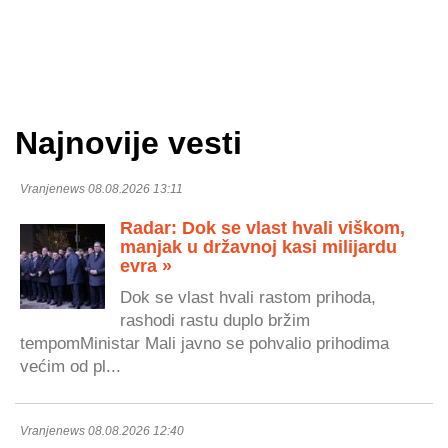
Najnovije vesti
Vranjenews 08.08.2026 13:11
Radar: Dok se vlast hvali viškom,
manjak u državnoj kasi milijardu
evra »
Dok se vlast hvali rastom prihoda,
rashodi rastu duplo bržim
tempomMinistar Mali javno se pohvalio prihodima
većim od pl...
Vranjenews 08.08.2026 12:40