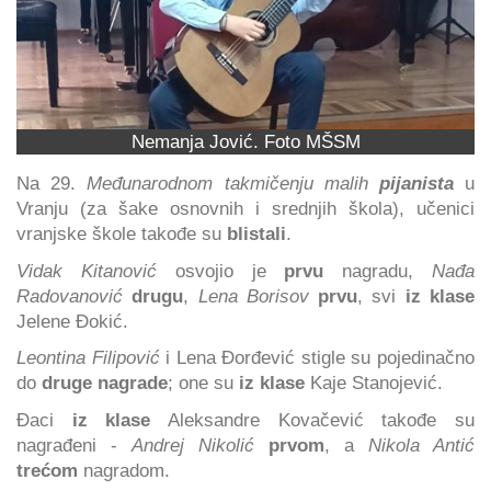
Nemanja Jović. Foto MŠSM
Na 29.
Međunarodnom takmičenju malih
pijanista
u
Vranju (za šake osnovnih i srednjih škola), učenici
vranjske škole takođe su
blistali
.
Vidak Kitanović
osvojio je
prvu
nagradu,
Nađa
Radovanović
drugu
,
Lena Borisov
prvu
, svi
iz klase
Jelene Đokić.
Leontina Filipović
i Lena Đorđević stigle su pojedinačno
do
druge nagrade
; one su
iz klase
Kaje Stanojević.
Đaci
iz klase
Aleksandre Kovačević takođe su
nagrađeni -
Andrej Nikolić
prvom
, a
Nikola Antić
trećom
nagradom.