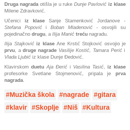
Druga nagrada
otišla je u ruke
Dunje Pavlović
iz klase
Milene Zdravković.
Učenici
iz klase
Sanje Stamenković Jordanove -
Stefana Popović
i
Boban Mladenović
- osvojili su
pojedinačno
drugu
, a
Ilija Manić
treću
nagradu.
Ilija Stajković
iz klase
Ane Krstić Stojković osvojio je
prvu
, a
druge nagrade
Vasilije Kostić, Tamara Perić
i
Vlada Ljubić
iz klase Dunje Đedović.
Klavirskom
duetu
Aja Đerić
i
Vasilina Tasić
,
iz klase
profesorke Svetlane Stojmenović, pripala je
prva
nagrada
.
Muzička škola
nagrade
gitara
klavir
Skoplje
Niš
Kultura