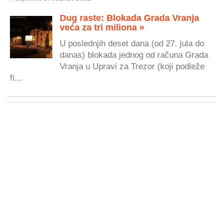
Dug raste: Blokada Grada Vranja
veća za tri miliona »
U poslednjih deset dana (od 27. jula do
danas) blokada jednog od računa Grada
Vranja u Upravi za Trezor (koji podleže
fi...