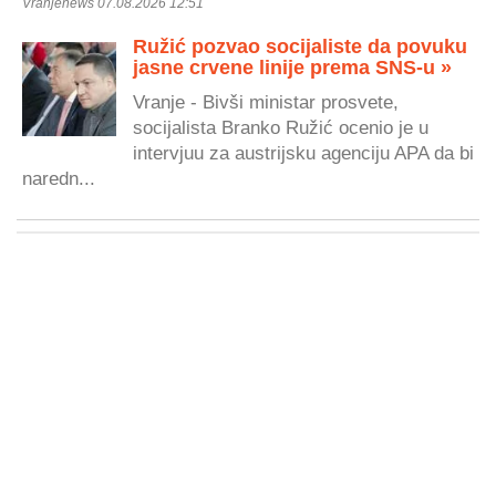
Vranjenews 07.08.2026 12:51
Ružić pozvao socijaliste da povuku
jasne crvene linije prema SNS-u »
Vranje - Bivši ministar prosvete,
socijalista Branko Ružić ocenio je u
intervjuu za austrijsku agenciju APA da bi
naredn...