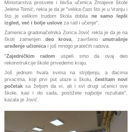
Ministarstva prosvete i bivša učenica Zmajeve škole
Jelena Tomić, rekla je da je "velika čast što je u Vranju i
što je velikim trudom škola dobila
ne samo lepši
izgled, već i bolje uslove
za rad i učenje".
Zamenica gradonačelnika Zorica Jović rekla je da je na
školi zamenjen
deo krova
, završeno
unutrašnje
uređenje učionica
i još mnogo pratećih radova.
"
Zajedničkim radom
uspeli smo da ovaj deo
rekonstrukcije škole privedemo kraju.
Još jednom hvala svima na strpljenju, a đacima
prvacima, koji prvi put ulaze u školu,
čestitam novi
početak
sa željom da vi, ali i svi drugi učenici ove
škole, kao i do sada, postižete najbolje rezultate",
kazala je Jović.