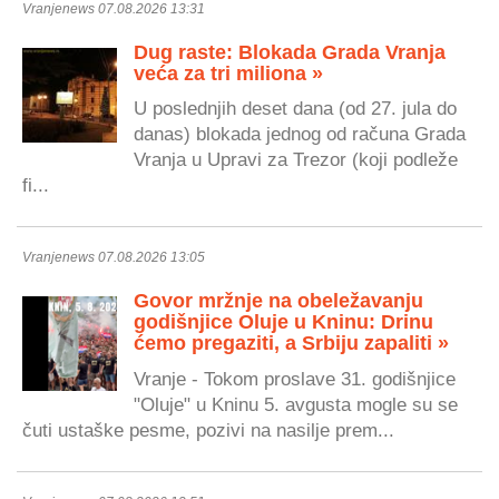
Vranjenews 07.08.2026 13:31
Dug raste: Blokada Grada Vranja
veća za tri miliona »
U poslednjih deset dana (od 27. jula do
danas) blokada jednog od računa Grada
Vranja u Upravi za Trezor (koji podleže
fi...
Vranjenews 07.08.2026 13:05
Govor mržnje na obeležavanju
godišnjice Oluje u Kninu: Drinu
ćemo pregaziti, a Srbiju zapaliti »
Vranje - Tokom proslave 31. godišnjice
"Oluje" u Kninu 5. avgusta mogle su se
čuti ustaške pesme, pozivi na nasilje prem...