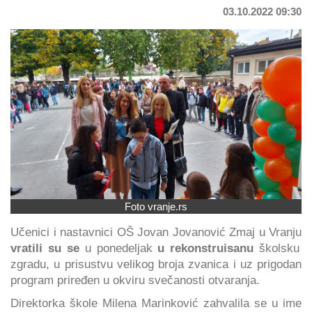
03.10.2022 09:30
Foto vranje.rs
Učenici i nastavnici OŠ Jovan Jovanović Zmaj u Vranju
vratili su se
u ponedeljak
u rekonstruisanu
školsku
zgradu, u prisustvu velikog broja zvanica i uz prigodan
program priređen u okviru svečanosti otvaranja.
Direktorka škole Milena Marinković zahvalila se u ime