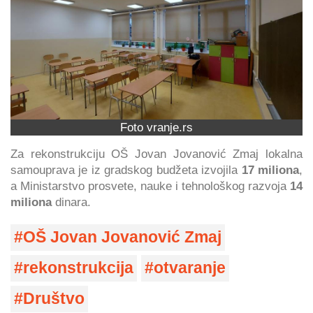
Foto vranje.rs
Za rekonstrukciju OŠ Jovan Jovanović Zmaj lokalna
samouprava je iz gradskog budžeta izvojila
17 miliona
,
a Ministarstvo prosvete, nauke i tehnološkog razvoja
14
miliona
dinara.
OŠ Jovan Jovanović Zmaj
rekonstrukcija
otvaranje
Društvo