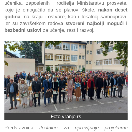
učenika, zaposlenih i roditelja Ministarstvu prosvete,
koje je omogućilo da se planovi škole,
nakon deset
godina
, na kraju i ostvare, kao i lokalnoj samoupravi,
jer su završetkom radov
a stvoreni najbolji mogući i
bezbedni uslovi
za učenje, rast i razvoj.
Foto vranje.rs
Predstavnica
Jedinice za upravljanje projektima