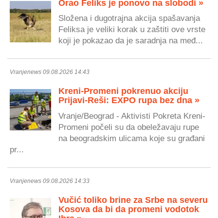
Orao Feliks je ponovo na slobodi »
Složena i dugotrajna akcija spašavanja
Feliksa je veliki korak u zaštiti ove vrste
koji je pokazao da je saradnja na međ...
Vranjenews 09.08.2026 14:43
Kreni-Promeni pokrenuo akciju
Prijavi-Reši: EXPO rupa bez dna »
Vranje/Beograd - Aktivisti Pokreta Kreni-
Promeni počeli su da obeležavaju rupe
na beogradskim ulicama koje su građani
pr...
Vranjenews 09.08.2026 14:33
Vučić toliko brine za Srbe na severu
Kosova da bi da promeni vodotok