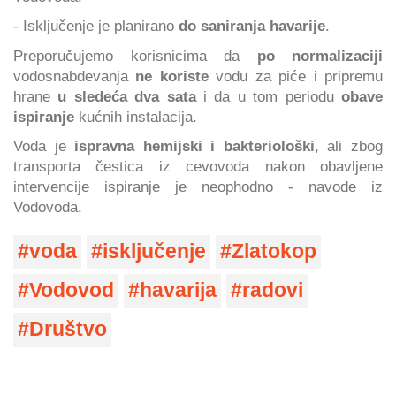
- Isključenje je planirano
do saniranja havarije
.
Preporučujemo korisnicima da
po normalizaciji
vodosnabdevanja
ne koriste
vodu za piće i pripremu
hrane
u sledeća dva sata
i da u tom periodu
obave
ispiranje
kućnih instalacija.
Voda je
ispravna hemijski i bakteriološki
, ali zbog
transporta čestica iz cevovoda nakon obavljene
intervencije ispiranje je neophodno - navode iz
Vodovoda.
voda
isključenje
Zlatokop
Vodovod
havarija
radovi
Društvo