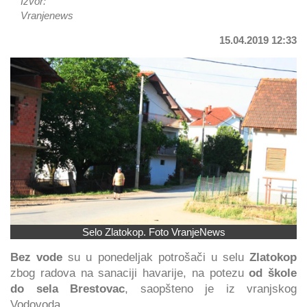
Izvor:
Vranjenews
15.04.2019 12:33
Selo Zlatokop. Foto VranjeNews
Bez vode
su u ponedeljak potrošači u selu
Zlatokop
zbog radova na sanaciji havarije, na potezu
od škole
do sela Brestovac
, saopšteno je iz vranjskog
Vodovoda.