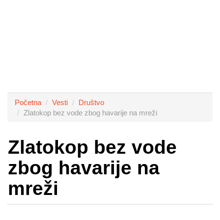
Početna
Vesti
Društvo
Zlatokop bez vode zbog havarije na mreži
Zlatokop bez vode
zbog havarije na
mreži