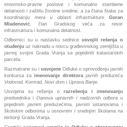
imovinsko-pravne poslove i komunalno stambene
delatnosti i zaštitu životne sredine, a za člana štaba za
koordinaciju mera u oblasti infrastrukture
Goran
Mladenović
, član Gradskog veća za resor
infrastruktura i komunalna delatnost.
Odbornici su u nastavku sednice
usvojili rešenja o
otuđenju
uz naknadu u novcu građevinskog zemljišta u
javnoj svojini Grada Vranja sa pojedinih katastarskih
parcela.
Razmatrane su i
usvojene
Odluke o sprovođenju javnih
konkursa za
imenovanje direktora
javnih preduzeća
Vodovod, Komrad,
Novi dom
i
Uprava Banje
.
Usvojena su rešenja o
razrešenju i imenovanju
predsednika i članova
upravnih i nadzornih odbora
u
pojedinim javnim preduzećima, javnim ustanovama i
školskim odborima u osnovnim i srednjim školama na
teritoriji Grada Vranja.
Gradski parlament
usvojio je Odluku
o obrazovanju