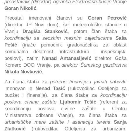
predstavnik (direktor) ogranka Elektrodistribucije
Vranje
Goran Nikolić
.
Preostali imenovani članovi su
Goran Petrović
(direktor JP Novi dom), šef meteorološke stanice u
Vranju
Dragiša Stanković
, potom član štaba za
koordinaciju sa seoskim mesnim zajednicama
Saša
Pešić
(inače pomoćnik gradonačelika za oblast
komunalna delatnost, infrastruktura i inspekcijski
poslovi), zatim
Nenad Antanasijević
direktor Goša
Komerc DOO Vranje, pa
direktor Šumskog gazdinstva
Nikola Novković
.
Za člana štaba za
potrebe finansija i javnih nabavki
imenovan je
Nenad Tasić
(rukovodilac Odeljenja za
budžet i finansije), za člana štaba za
koordinaciju
poslova civilne zaštite
Ljubomir Tešić
(referent za
koordinaciju poslova civilne zaštite u Centru
Ministarstva odbrane Vranje), za člana štaba za
urbanističke mere zaštite i asanaciju terena
Sanja
Zlatković
(rukovodilac Odeljenja za urbanizam,