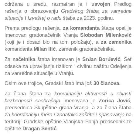
održana u sredu, razmatran je i
usvojen
Predlog
rešenja o obrazovanju
Gradskog štaba za vanredne
situacije
i
Izveštaj o radu
štaba za 2023. godinu.
Prema predlogu rešenja,
za komandanta
štaba opet je
imenovan gradonačelnik Vranja
Slobodan Milenković
(koji je i dosad bio na tom položaju), a
za zamenika
komandanta
Milan Ilić
, zamenik gradonačelnika.
Za
načelnika
štaba imenovan je
Srđan Đorđević
, Šef
odseka za upravljanje rizikom i civilnu zaštitu Odeljenja
za vanredne situacije u Vranju.
Osim ove trojice, Gradski štab ima još
30 članova
.
Za člana štaba za
koordinaciju aktivnosti u oblasti
bezbednosti saobraćaja
imenovana je
Zorica Jović
,
predsednica Skupštine grada Vranja, a za člana štaba
za
koordinaciju mera i zadataka zaštite i spasavanja
na
teritoriji Gradske opštine Vranjska Banja predsednik te
opštine
Dragan Sentić
.