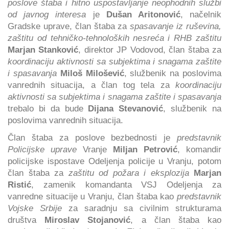
poslove štaba i hitno uspostavljanje neophodnih službi
od javnog interesa
je
Dušan Aritonović
, načelnik
Gradske uprave, član štaba za
spasavanje iz ruševina,
zaštitu od tehničko-tehnoloških nesreća i RHB zaštitu
Marjan Stanković
, direktor JP Vodovod, član štaba za
koordinaciju aktivnosti sa subjektima i snagama zaštite
i spasavanja
Miloš Milošević
, službenik na poslovima
vanrednih situacija, a član tog tela za
koordinaciju
aktivnosti sa subjektima i snagama zaštite i spasavanja
trebalo bi da bude
Dijana Stevanović
, službenik na
poslovima vanrednih situacija.
Član štaba za poslove bezbednosti je
predstavnik
Policijske uprave
Vranje
Miljan Petrović
, komandir
policijske ispostave Odeljenja policije u Vranju, potom
član štaba za
zaštitu od požara i eksplozija
Marjan
Ristić
, zamenik komandanta VSJ Odeljenja za
vanredne situacije u Vranju, član štaba kao
predstavnik
Vojske Srbije
za saradnju sa civilnim strukturama
društva
Miroslav Stojanović
, a član štaba kao