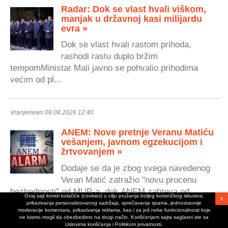
Radar: Dok se vlast hvali viškom,
manjak u državnoj kasi milijardu
evra »
Dok se vlast hvali rastom prihoda,
rashodi rastu duplo bržim
tempomMinistar Mali javno se pohvalio prihodima
većim od pl...
Vranjenews 08.08.2026 12:40
ANEM: Nove pretnje Veranu Matiću
vešanjem, javnom egzekucijom i
žrtvovanjem »
Dodaje se da je zbog svega navedenog
Veran Matić zatražio "novu procenu
bezbednosti" od MUP-a, dok ANEM zahteva od
Ovaj sajt koristi kolačiće (cookies) u cilju pružanja boljeg korisničkog iskustva,
X
Poseb...
prikazivanja personalizovanog sadržaja, sprečavanja spama, jednostavnije
moderacije komentara, prikazivanja reklama, kao i za još neke funkcionalnosti koje
ne bismo mogli da obezbedimo na drugi način. Korišćenjem sajta saglasni ste sa
Uslovima korišćenja i Politikom privatnosti.