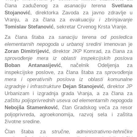
člana zaduženog za
asanaciju terena
Svetlana
Stojanović
, direktorka Zavoda za javno zdravlje u
Vranju, a za člana za
evakuaciju i zbrinjavanje
Tomislav Stefanović
, sekretar Crvenog Krsta Vranje.
Za člana štaba za
sanaciju terena od posledica
elementarnih nepogoda u urbanoj sredini
imenovan je
Zoran Dimitrijević
, direktor JKP Komrad, za člana za
sprovođenje mera iz oblasti inspekcijskih poslova
Boban Antanasijević
, načelnik Odeljenja za
inspekcijske poslove, za člana štaba za
sprovođenja
mera i operativnih poslova iz oblasti komunalne
izgradnje i infrastrukture
Dejan Stanojević
, direktor JP
Urbanizam i izgradnja grada Vranja, a za člana za
zaštitu poljoprivrednih useva od elementarnih nepogoda
Nebojša Stamenković
, član Gradskog veća za resor
poljoprivreda, agroekonomija, razvoj sela i zaštita
životne sredine.
Član štaba za
stručne, administrativno-tehničke