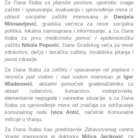
Za člana štaba za
planske poslove, upotrebu snaga
zaštite i spasavanja, evakuaciju i sprovođenje mera iz
oblasti socijalne zaštite
imenovana je
Danijela
Milosavljević
, gradska većnica za resor socijalna
politika, lokalna samouprava i informisanje, a za člana
štaba za
prvu medicinsku pomoć i epidemiološku
zaštitu
Nikola Popović
, člana Gradskog veća za resor
zdravstvo, dečja i boračka zaštita, invalidska pitanja i
javno zdravlje.
Za člana štaba za
zaštitu i spasavanje od poplava i
nesreća pod vodom i nad vodom
imenovan je
Igor
Mladenović
, aktuelni pomoćnik gradonačelnika za
oblast rudarstvo, šumarstvo, vodoprivreda,
elementarne nepogode i vanredne situacije, a za člana
štaba za
sprovođenje mera od značaja za održavanje
komunalnog reda
Ivica Antić
, načelnik Komunalne
milicije u Vranju.
Za člana štaba kao
predstavnik Zdravstvenog centra
Vranje imenovana je doktorka
Milica Jaziković
, za