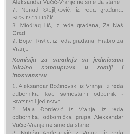
Aleksandar Vučić-Vranje ne sme da stane
7. Nenad Stojiljković, iz reda građana,
SPS-Ivica Dačić
8. Miodrag Ilić, iz reda građana, Za Naš
Grad
9. Bojan Ristić, iz reda građana, Hrabro za
Vranje
Komisija za saradnju sa jedinicama
lokalne samouprave u zemlji i
inostranstvu
1. Aleksandar Božinovski iz Vranja, iz reda
odbornika, kao samostalni odbornik -
Bratstvo i jedinstvo
2. Maja Đorđević iz Vranja, iz reda
odbornika, odbornička grupa Aleksandar
Vučić-Vranje ne sme da stane
3. Nataša Anđelković iz Vranja, iz reda