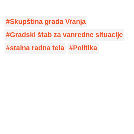
Skupština grada Vranja
Gradski štab za vanredne situacije
stalna radna tela
Politika