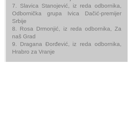
7. Slavica Stanojević, iz reda odbornika,
Odbornička grupa Ivica Dačić-premijer
Srbije
8. Rosa Drmonjić, iz reda odbornika, Za
naš Grad
9. Dragana Đorđević, iz reda odbornika,
Hrabro za Vranje