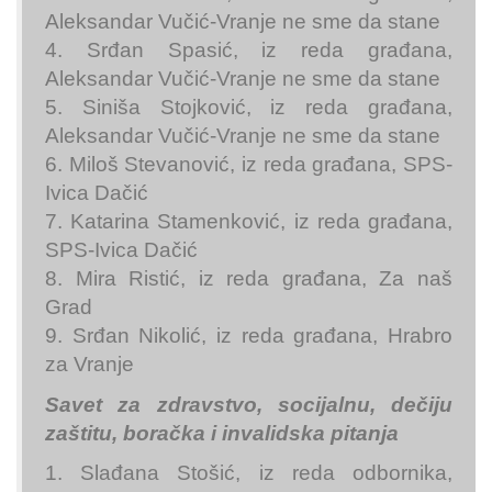
Aleksandar Vučić-Vranje ne sme da stane
4. Srđan Spasić, iz reda građana,
Aleksandar Vučić-Vranje ne sme da stane
5. Siniša Stojković, iz reda građana,
Aleksandar Vučić-Vranje ne sme da stane
6. Miloš Stevanović, iz reda građana, SPS-
Ivica Dačić
7. Katarina Stamenković, iz reda građana,
SPS-Ivica Dačić
8. Mira Ristić, iz reda građana, Za naš
Grad
9. Srđan Nikolić, iz reda građana, Hrabro
za Vranje
Savet za zdravstvo, socijalnu, dečiju
zaštitu, boračka i invalidska pitanja
1. Slađana Stošić, iz reda odbornika,