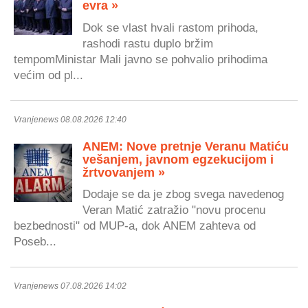
evra »
Dok se vlast hvali rastom prihoda,
rashodi rastu duplo bržim
tempomMinistar Mali javno se pohvalio prihodima
većim od pl...
Vranjenews 08.08.2026 12:40
ANEM: Nove pretnje Veranu Matiću
vešanjem, javnom egzekucijom i
žrtvovanjem »
Dodaje se da je zbog svega navedenog
Veran Matić zatražio "novu procenu
bezbednosti" od MUP-a, dok ANEM zahteva od
Poseb...
Vranjenews 07.08.2026 14:02