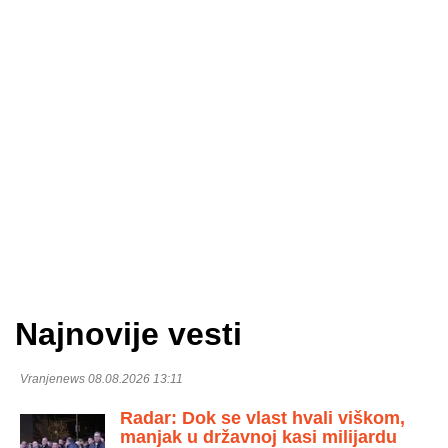
Najnovije vesti
Vranjenews 08.08.2026 13:11
Radar: Dok se vlast hvali viškom,
manjak u državnoj kasi milijardu