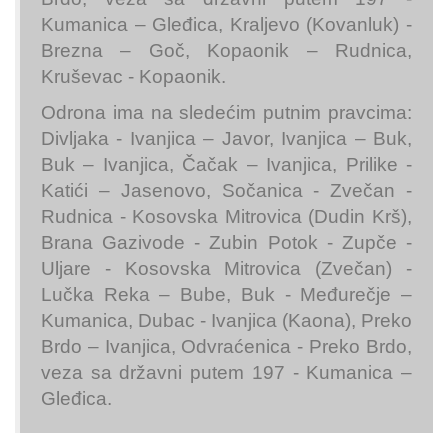
Kumanica – Gleđica, Kraljevo (Kovanluk) -
Brezna – Goč, Kopaonik – Rudnica,
Kruševac - Kopaonik.
Odrona ima na sledećim putnim pravcima:
Divljaka - Ivanjica – Javor, Ivanjica – Buk,
Buk – Ivanjica, Čačak – Ivanjica, Prilike -
Katići – Jasenovo, Sočanica - Zvečan -
Rudnica - Kosovska Mitrovica (Dudin Krš),
Brana Gazivode - Zubin Potok - Zupče -
Uljare - Kosovska Mitrovica (Zvečan) -
Lučka Reka – Bube, Buk - Međurečje –
Kumanica, Dubac - Ivanjica (Kaona), Preko
Brdo – Ivanjica, Odvraćenica - Preko Brdo,
veza sa državni putem 197 - Kumanica –
Gleđica.