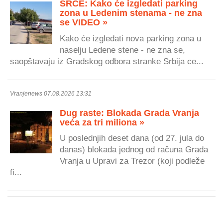
SRCE: Kako će izgledati parking
zona u Ledenim stenama - ne zna
se VIDEO »
Kako će izgledati nova parking zona u
naselju Ledene stene - ne zna se,
saopštavaju iz Gradskog odbora stranke Srbija ce...
Vranjenews 07.08.2026 13:31
Dug raste: Blokada Grada Vranja
veća za tri miliona »
U poslednjih deset dana (od 27. jula do
danas) blokada jednog od računa Grada
Vranja u Upravi za Trezor (koji podleže
fi...