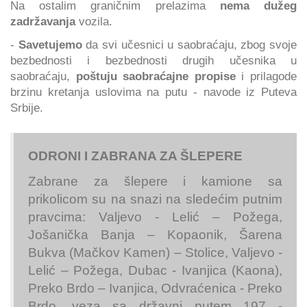
Na ostalim graničnim prelazima
nema dužeg
zadržavanja
vozila.
-
Savetujemo
da svi učesnici u saobraćaju, zbog svoje
bezbednosti i bezbednosti drugih učesnika u
saobraćaju,
poštuju saobraćajne propise
i prilagode
brzinu kretanja uslovima na putu - navode iz Puteva
Srbije.
ODRONI I ZABRANA ZA ŠLEPERE
Zabrane za šlepere i kamione sa
prikolicom su na snazi na sledećim putnim
pravcima: Valjevo - Lelić – Požega,
Jošanička Banja – Kopaonik, Šarena
Bukva (Mačkov Kamen) – Stolice, Valjevo -
Lelić – Požega, Dubac - Ivanjica (Kaona),
Preko Brdo – Ivanjica, Odvraćenica - Preko
Brdo, veza sa državni putem 197 -