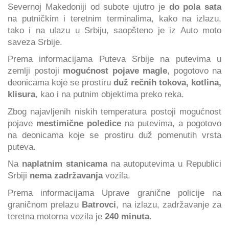
Severnoj Makedoniji od subote ujutro je
do pola sata
na putničkim i teretnim terminalima, kako na izlazu,
tako i na ulazu u Srbiju, saopšteno je iz Auto moto
saveza Srbije.
Prema informacijama Puteva Srbije na putevima u
zemlji postoji
mogućnost pojave magle
, pogotovo na
deonicama koje se prostiru
duž rečnih tokova, kotlina,
klisura
, kao i na putnim objektima preko reka.
Zbog najavljenih niskih temperatura postoji mogućnost
pojave
mestimične poledice
na putevima, a pogotovo
na deonicama koje se prostiru duž pomenutih vrsta
puteva.
Na
naplatnim stanicama
na autoputevima u Republici
Srbiji
nema zadržavanja
vozila.
Prema informacijama Uprave granične policije na
graničnom prelazu
Batrovci
, na izlazu, zadržavanje za
teretna motorna vozila je
240 minuta
.