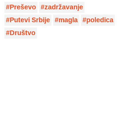
Preševo
zadržavanje
Putevi Srbije
magla
poledica
Društvo