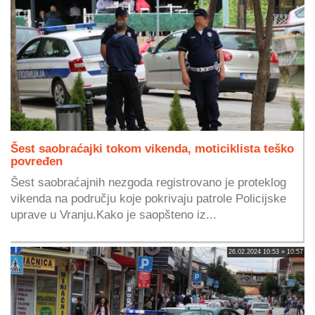
Šest saobraćajki tokom vikenda, moticiklista teško
povređen
Šest saobraćajnih nezgoda registrovano je proteklog
vikenda na području koje pokrivaju patrole Policijske
uprave u Vranju.Kako je saopšteno iz...
26.02.2024 10:53 » 10:57