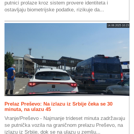
putnici prolaze kroz sistem provere identiteta i
ostavljaju biometrijske podatke, rizikuje da...
14.08.2025 10:23
Prelaz Preševo: Na izlazu iz Srbije čeka se 30
minuta, na ulazu 45
Vranje/Preševo - Najmanje trideset minuta zadržavaju
se putnička vozila na graničnom prelazu Preševo, na
izlazu iz Srbije, dok se na ulazu u zemlju...