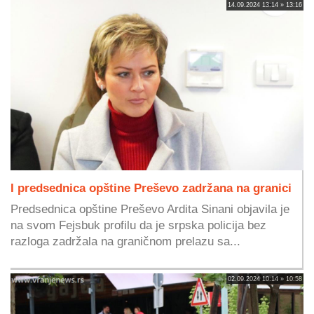
14.09.2024 13:14 » 13:16
I predsednica opštine Preševo zadržana na granici
Predsednica opštine Preševo Ardita Sinani objavila je
na svom Fejsbuk profilu da je srpska policija bez
razloga zadržala na graničnom prelazu sa...
02.09.2024 10:14 » 10:58