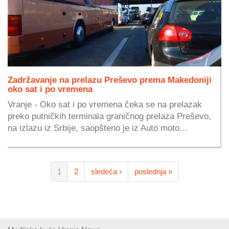
Zadržavanje na prelazu Preševo prema Makedoniji
oko sat i po vremena
Vranje - Oko sat i po vremena čeka se na prelazak
preko putničkih terminala graničnog prelaza Preševo,
na izlazu iz Srbije, saopšteno je iz Auto moto...
1
2
sledeća ›
poslednja »