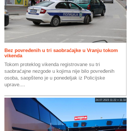
Bez povređenih u tri saobraćajke u Vranju tokom
vikenda
Tokom proteklog vikenda registrovane su tri
saobraćajne nezgode u kojima nije bilo povređenih
osoba, saopšteno je u ponedeljak iz Policijske
uprave....
24.07.2023 11:22 » 11:32