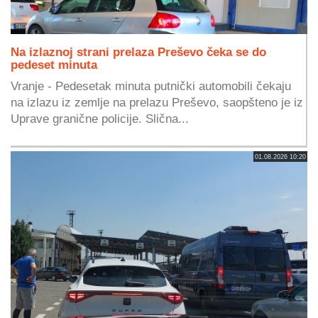
Na izlaznoj strani prelaza Preševo čeka se do
pedeset minuta
Vranje - Pedesetak minuta putnički automobili čekaju
na izlazu iz zemlje na prelazu Preševo, saopšteno je iz
Uprave granične policije. Slična...
01.08.2026 10:20