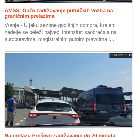
AMSS: Duže zadržavanje putničkih vozila na
graničnim prelazima
Vranje - U jeku sezone godišnjih odmora, krajem
nedelje se beleži najveći intenzitet saobraćaja na
autoputevima, magistralnim putnim pravcima i...
18.07.2026 11:15
Na prelazu Preševo zadržavanje do 20 minuta