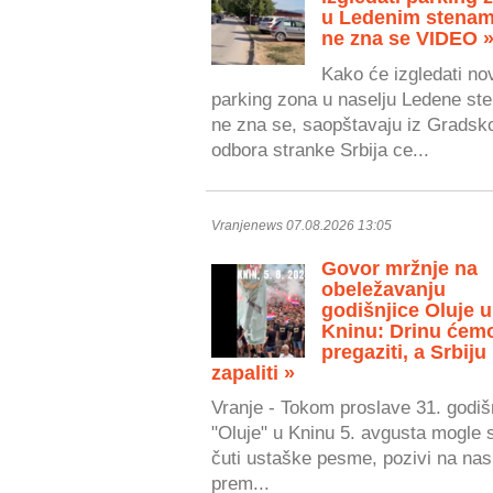
u Ledenim stenam
ne zna se VIDEO 
Kako će izgledati no
parking zona u naselju Ledene ste
ne zna se, saopštavaju iz Gradsk
odbora stranke Srbija ce...
Vranjenews 07.08.2026 13:05
Govor mržnje na
obeležavanju
godišnjice Oluje u
Kninu: Drinu ćem
pregaziti, a Srbiju
zapaliti »
Vranje - Tokom proslave 31. godiš
"Oluje" u Kninu 5. avgusta mogle 
čuti ustaške pesme, pozivi na nasi
prem...