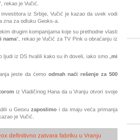
, rekao je Vučić.
nvestitora iz Srbije, Vučić je kazao da uvek vodi
a zna za odluku Geoks-a.
a nekim drugim kompanijama koje su prethodne vlasti
 i nama
“, rekao je Vučić za TV Pink u obraćanju iz
judi iz DS hvalili kako su ih doveli, iako smo „
mi
ranja jeste da ćemo
odmah naći rešenje za 500
itorom
iz Vladičinog Hana da u Vranju otvori svoje
adili u Geoxu
zaposlimo
i da imaju veća primanja
 kazao je Vučić.
x definitivno zatvara fabriku u Vranju