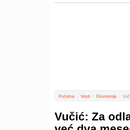
Početna
Vesti
Ekonomija
Vuč
Vučić: Za od
već dva mese