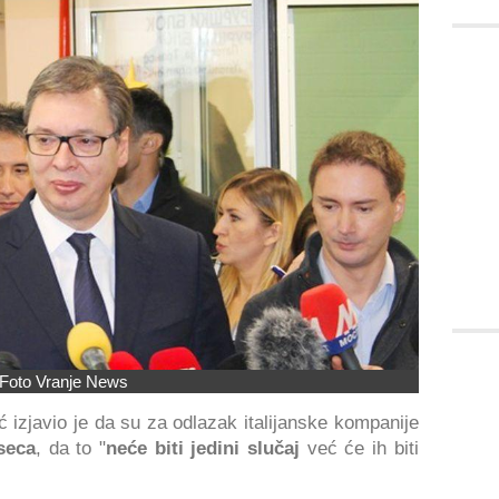
Foto Vranje News
 izjavio je da su za odlazak italijanske kompanije
seca
, da to "
neće biti jedini slučaj
već će ih biti