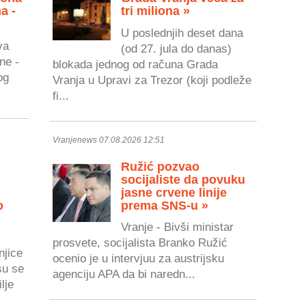
a -
tri miliona »
»
U poslednjih deset dana
va
(od 27. jula do danas)
ne -
blokada jednog od računa Grada
og
Vranja u Upravi za Trezor (koji podleže
fi...
Vranjenews 07.08.2026 12:51
Ružić pozvao
socijaliste da povuku
jasne crvene linije
o
prema SNS-u »
Vranje - Bivši ministar
prosvete, socijalista Branko Ružić
njice
ocenio je u intervjuu za austrijsku
su se
agenciju APA da bi naredn...
lje