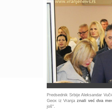
Predsednik Srbije Aleksandar Vučić
Geox iz Vranja
znali već dva me
još".