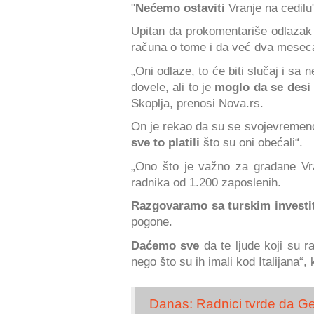
"
Nećemo ostaviti
Vranje na cedilu"
Upitan da prokomentariše odlazak i
računa o tome i da već dva mesec
„Oni odlaze, to će biti slučaj i s
dovele, ali to je
moglo da se desi
Skoplja, prenosi Nova.rs.
On je rekao da su se svojevremeno l
sve to platili
što su oni obećali“.
„Ono što je važno za građane V
radnika od 1.200 zaposlenih.
Razgovaramo sa turskim invest
pogone.
Daćemo sve
da te ljude koji su r
nego što su ih imali kod Italijana“,
Danas: Radnici tvrde da Geo