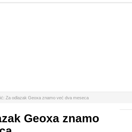
ić: Za odlazak Geoxa znamo već dva meseca
lazak Geoxa znamo
ca