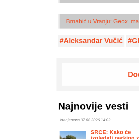
Brnabić u Vranju: Geox i
Aleksandar Vučić
G
Do
Najnovije vesti
Vranjenews 07.08.2026 14:02
SRCE: Kako će
izgledati parking 