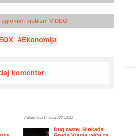
ma ogroman problem VIDEO
EOX
Ekonomija
daj komentar
Vranjenews 07.08.2026 13:31
Dug raste: Blokada
zona
Grada Vranja veća za