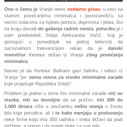
Ono o čemu je
Vranje news
nedavno pisao
, u vezi sa
stalnim povećanjima minimalca i povezanošću sa
većim izdacima za isplatu poreza, doprinosa i plata, što
na kraju dovodi
do gašenja radnih mesta
,
potvrdio
je i
sam predsednik Srbije Aleksandar Vučić, koji je
gostujući u ponedeljak na jednoj televiziji da
nacionalnom frekvencijom rekao da je
danski
investitor
Kentaur
otišao iz Vranja
zbog povećanja
minimalca.
Naveo je da
Kentaur Balkans
gasi fabriku i odlazi iz
Vranja "
jer
nema novca za visoke minimalne zarade
koje propisuje Republika Srbije
".
Problem je jedino u tome što minimalne zarade
niti su
visoke, niti su dovoljne
da se preživi,
niti 500 do
1.000 dinara
više u novčaniku
nešto menja
u životu
bilo koje porodice, ali
i te kako menjaju u poslovanju
neke firme koja ima 300 radnika i treba državi da plati
dažbine, a potom i da isplati plate za sve njih.