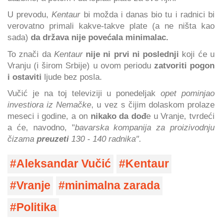
U prevodu,
Kentaur
bi možda i danas bio tu i radnici bi
verovatno primali kakve-takve plate (a ne ništa kao
sada)
da država nije povećala minimalac.
To znači da
Kentaur
nije ni prvi ni poslednji
koji će u
Vranju (i širom Srbije) u ovom periodu
zatvoriti pogon
i ostaviti
ljude bez posla.
Vučić je na toj televiziji u ponedeljak
opet pominjao
investiora iz Nemačke
, u vez s čijim dolaskom prolaze
meseci i godine, a on
nikako da dođ
e u Vranje, tvrdeći
a će, navodno, "
bavarska kompanija za proizivodnju
čizama
preuzeti
130 - 140 radnika"
.
Aleksandar Vučić
Kentaur
Vranje
minimalna zarada
Politika