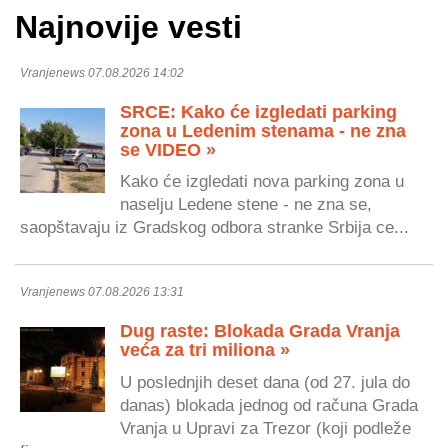
Najnovije vesti
Vranjenews 07.08.2026 14:02
SRCE: Kako će izgledati parking
zona u Ledenim stenama - ne zna
se VIDEO »
Kako će izgledati nova parking zona u
naselju Ledene stene - ne zna se,
saopštavaju iz Gradskog odbora stranke Srbija ce...
Vranjenews 07.08.2026 13:31
Dug raste: Blokada Grada Vranja
veća za tri miliona »
U poslednjih deset dana (od 27. jula do
danas) blokada jednog od računa Grada
Vranja u Upravi za Trezor (koji podleže