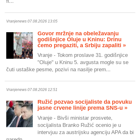
fi...
Vranjenews 07.08.2026 13:05
Govor mržnje na obeležavanju
godišnjice Oluje u Kninu: Drinu
ćemo pregaziti, a Srbiju zapaliti »
Vranje - Tokom proslave 31. godišnjice
"Oluje" u Kninu 5. avgusta mogle su se
čuti ustaške pesme, pozivi na nasilje prem...
Vranjenews 07.08.2026 12:51
Ružić pozvao socijaliste da povuku
jasne crvene linije prema SNS-u »
Vranje - Bivši ministar prosvete,
socijalista Branko Ružić ocenio je u
intervjuu za austrijsku agenciju APA da bi
naredn...