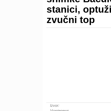
stanici, optuž
zvučni top
Izvor:
Vranjenews