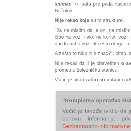
snimke
"
tri sata pre pada nadstre
Bačulov
.
Nije rekao koje
su to strukture.
"Ja ne mislim da je on, ne mislim,
išao na voz, i ako ne koristi voz,
dan koristio voz. Ili nešto drugo, tri
A zašto to niko nije znao?", pitao j
Nije rekao da li je obavešten
o s
prometnu železničku stanicu.
Vučić je pitao
zašto su ostaci
nads
"Kompletna operativa BIA 
Vučić je takođe tvrdio da
osnovu informacija pr
Bezbednosno-informativn