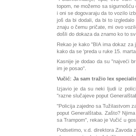
topom, ne možemo sa sigurnošću da 
i oni se dogovaraju da to vozilo izb
još da bi dodali, da bi to izgledalo
znaju o čemu pričate, mi ovo vozil
došli do dokaza da znamo ko to sve
Rekao je kako "BIA ima dokaz za je
kako da se 'preda u ruke 15. marta 
Kasnije je dodao da su "najveći broj
im je posao".
Vučić: Ja sam tražio lex special
Izjavio je da su neki ljudi iz polic
"razne slučajeve poput Generalšta
"Policija zajedno sa Tužilastvom z
poput Generalštaba. Zašto? Njima
sa Trampom", rekao je Vučić u gosto
Podsetimo, v.d. direktora Zavoda z