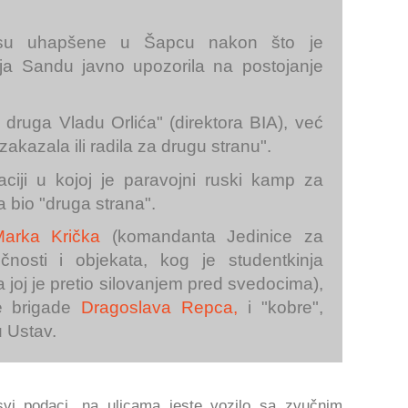
su uhapšene u Šapcu nakon što je
ja Sandu javno upozorila na postojanje
 druga Vladu Orlića" (direktora BIA), već
akazala ili radila za drugu stranu".
aciji u kojoj je paravojni ruski kamp za
bio "druga strana".
arka Krička
(komandanta Jedinice za
čnosti i objekata, kog je studentkinja
a joj je pretio silovanjem pred svedocima),
ke brigade
Dragoslava Repca,
i "kobre",
u Ustav.
 svi podaci, na ulicama jeste vozilo sa zvučnim