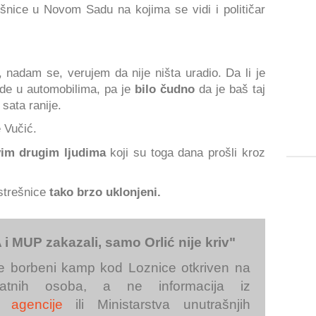
šnice u Novom Sadu na kojima se vidi i političar
 nadam se, verujem da nije ništa uradio. Da li je
 ide u automobilima, pa je
bilo čudno
da je baš taj
 sata ranije.
e Vučić.
vim drugim ljudima
koji su toga dana prošli kroz
trešnice
tako brzo uklonjeni.
i MUP zakazali, samo Orlić nije kriv"
 je borbeni kamp kod Loznice otkriven na
ivatnih osoba, a ne informacija iz
e agencije
ili Ministarstva unutrašnjih