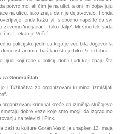
potvrdimo, ali čim je na ulici, a oni im dojavljuju
ace na ulicu, iako znaju da nije dejstvovalo. I onda
 uverljivije, onda kažu 'ali slobodno napišite da svi
o zovemo 'indijanac' i tako dalje'. Mi smo tek sada
 čini", rekao je Vučić.
dnu policijsku jedinicu koja je već bila dogovorila
demonstrantima, baš kao što je bilo i 5. oktobra'.
 ljudi koji rade u policiji dobri ljudi koji znaju šta
is za Generalštab
ije i Tužilaštva za organizovani kriminal izmišljali
ba".
a organizovani kriminal kreće da izmišlja slučajeve
 smetaju dobre veze koje smo mogli da izgradimo
vanju na televiziji Pink.
a zaštitu kulture Goran Vasić je uhapšen 13. maja