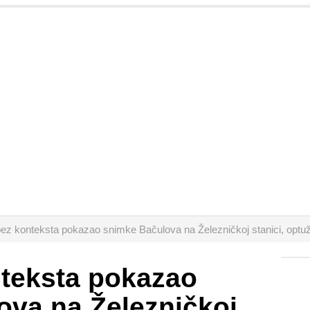
ez konteksta pokazao snimke Bačulova na Železničkoj stanici, optuži
nteksta pokazao
ova na Železničkoj