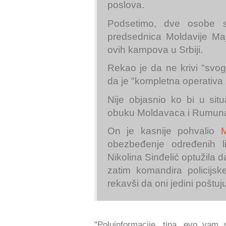
poslova.
Podsetimo, dve osobe 
predsednica Moldavije Ma
ovih kampova u Srbiji.
Rekao je da ne krivi "svog
da je "kompletna operativa z
Nije objasnio ko bi u situ
obuku Moldavaca i Rumuna 
On je kasnije pohvalio
M
obezbeđenje određenih li
Nikolina Sinđelić optužila d
zatim komandira policijs
rekavši da oni jedini poštuj
"Poluinformacije, tipa, evo vam