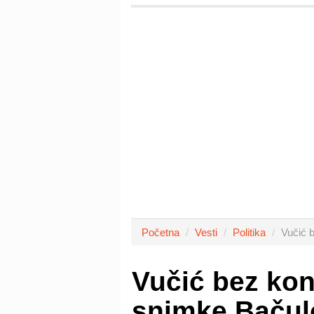
Početna
Vesti
Politika
Vučić b
Vučić bez ko
snimke Bačul