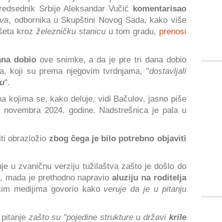
 predsednik Srbije Aleksandar Vučić
komentarisao
ova
, odbornika u Skupštini Novog Sada, kako više
 šeta kroz
železničku stanicu
u tom gradu,
prenosi
ana dobio
ove snimke, a da je pre tri dana dobio
ma, koji su prema njegovim tvrdnjama, "
dostavljali
pu
".
na kojima se, kako deluje, vidi Bačulov, jasno piše
. novembra 2024. godine. Nadstrešnica je pala u
niti obrazložio
zbog čega je bilo potrebno objaviti
ruje u zvaničnu verziju tužilaštva zašto je došlo do
, mada je prethodno napravio
aluziju na roditelja
kim medijima govorio kako
veruje da je u pitanju
 pitanje
zašto su "pojedine strukture u državi
krile