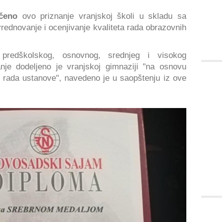
čeno
ovo priznanje vranjskoj školi u skladu sa
rednovanje i ocenjivanje kvaliteta rada obrazovnih
redškolskog, osnovnog, srednjeg i visokog
nje dodeljeno je vranjskoj gimnaziji "na osnovu
a rada ustanove", navedeno je u saopštenju iz ove