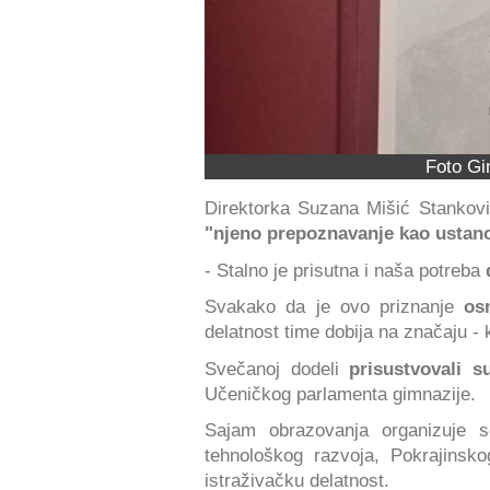
Foto Gi
Direktorka Suzana Mišić Stankovi
"njeno prepoznavanje kao ustano
- Stalno je prisutna i naša potreba
Svakako da je ovo priznanje
os
delatnost time dobija na značaju - 
Svečanoj dodeli
prisustvovali s
Učeničkog parlamenta gimnazije.
Sajam obrazovanja organizuje s
tehnološkog razvoja, Pokrajinsk
istraživačku delatnost.