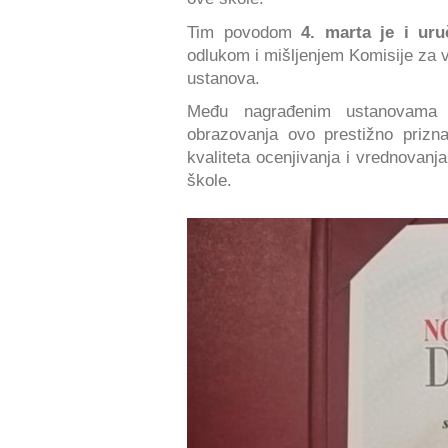
Tim povodom
4. marta je i uru
odlukom i mišljenjem Komisije za v
ustanova.
Među nagrađenim ustanovama p
obrazovanja ovo prestižno prizna
kvaliteta ocenjivanja i vrednovanj
škole.