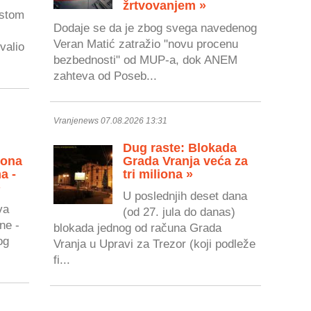
žrtvovanjem »
astom
Dodaje se da je zbog svega navedenog
Veran Matić zatražio "novu procenu
valio
bezbednosti" od MUP-a, dok ANEM
zahteva od Poseb...
Vranjenews 07.08.2026 13:31
Dug raste: Blokada
zona
Grada Vranja veća za
a -
tri miliona »
»
U poslednjih deset dana
va
(od 27. jula do danas)
ne -
blokada jednog od računa Grada
og
Vranja u Upravi za Trezor (koji podleže
fi...