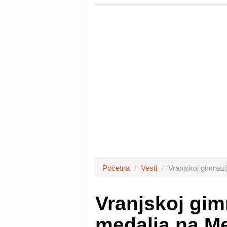
Početna
Vesti
Vranjskoj gimnaz
Vranjskoj gim
medalja na 