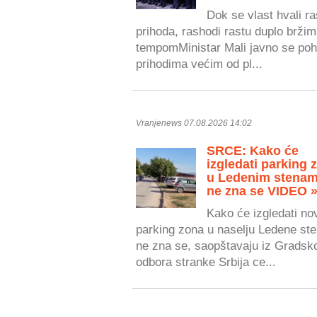
Dok se vlast hvali r
prihoda, rashodi rastu duplo bržim
tempomMinistar Mali javno se poh
prihodima većim od pl...
Vranjenews 07.08.2026 14:02
SRCE: Kako će
izgledati parking 
u Ledenim stenam
ne zna se VIDEO 
Kako će izgledati no
parking zona u naselju Ledene ste
ne zna se, saopštavaju iz Gradsk
odbora stranke Srbija ce...