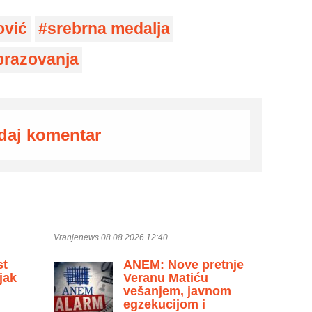
ović
srebrna medalja
brazovanja
daj komentar
Vranjenews 08.08.2026 12:40
st
ANEM: Nove pretnje
jak
Veranu Matiću
vešanjem, javnom
egzekucijom i