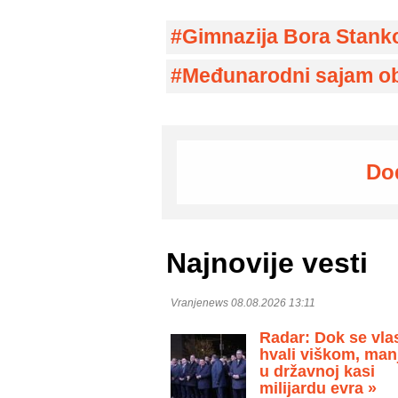
Gimnazija Bora Stank
Međunarodni sajam o
Do
Najnovije vesti
Vranjenews 08.08.2026 13:11
Radar: Dok se vla
hvali viškom, man
u državnoj kasi
milijardu evra »