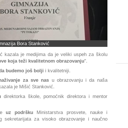
mnazija Bora Stanković
ć kazala je medijima da je veliki uspeh za školu
ve koja teži kvalitetnom obrazovanju
".
da budemo još bolji
i kvalitetniji.
naživanje za sve nas
u obrazovanju i da naša
kazala je Mišić Stanković.
u
direktorka škole, pomoćnik direktora i mentor
e
uz podršku
Ministarstva prosvete, nauke i
og sekretarijata za visoko obrazovanje i naučno