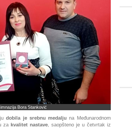
imnazija Bora Stanković
ju
dobila je srebnu medalju
na Međunarodnom
u za
kvalitet nastave
, saopšteno je u četvrtak iz