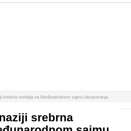
iji srebrna medalja na Međunarodnom sajmu obrazovanja
naziji srebrna
Međunarodnom sajmu