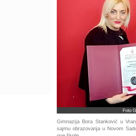
Foto G
Gimnazija Bora Stanković u Vran
sajmu obrazovanja u Novom Sad
ove škole.