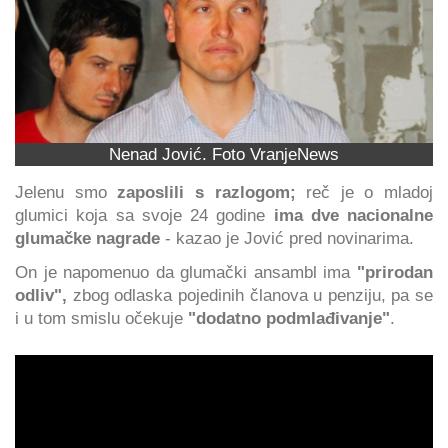
Nenad Jović. Foto VranjeNews
Jelenu smo
zaposlili s razlogom;
reč je o mladoj
glumici koja sa svoje 24 godine
ima dve nacionalne
glumačke nagrade
- kazao je Jović pred novinarima.
On je napomenuo da glumački ansambl ima
"prirodan
odliv",
zbog odlaska pojedinih članova u penziju, pa se
i u tom smislu očekuje
"dodatno podmlađivanje"
.