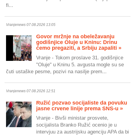
fi...
Vranjenews 07.08.2026 13:05
Govor mržnje na obeležavanju
godišnjice Oluje u Kninu: Drinu
ćemo pregaziti, a Srbiju zapaliti »
Vranje - Tokom proslave 31. godišnjice
"Oluje" u Kninu 5. avgusta mogle su se
čuti ustaške pesme, pozivi na nasilje prem...
Vranjenews 07.08.2026 12:51
Ružić pozvao socijaliste da povuku
jasne crvene linije prema SNS-u »
Vranje - Bivši ministar prosvete,
socijalista Branko Ružić ocenio je u
intervjuu za austrijsku agenciju APA da bi