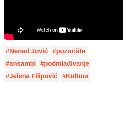
Nenad Jović
pozorište
ansambl
podmlađivanje
Jelena Filipović
Kultura