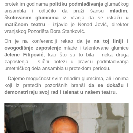
proteklim godinama
politiku podmlađivanja
glumačkog
ansambla i odlučilo da pruži šansu
mladim,
školovanim glumcima
iz Vranja da se iskažu
u
matičnom teatru
- izjavio je Nenad Jović, direktor
vranjskog Pozorišta Bora Stanković.
On je na konferenciji rekao da je
na toj liniji i
ovogodišnje zaposlenje
mlade i talentovane glumice
Jelene Filipović,
kao što su to bila i neka druga
zaposlenja i slični potezi u pravcu podmlađivanja
umetničkog dela ansambla u proteklom periodu.
- Dajemo mogućnost svim mladim glumcima, ali i onima
koji iz pratećih pozorišnih branši
da se dokažu i
demonstriraju svoj rad i talenat u našem teatru.