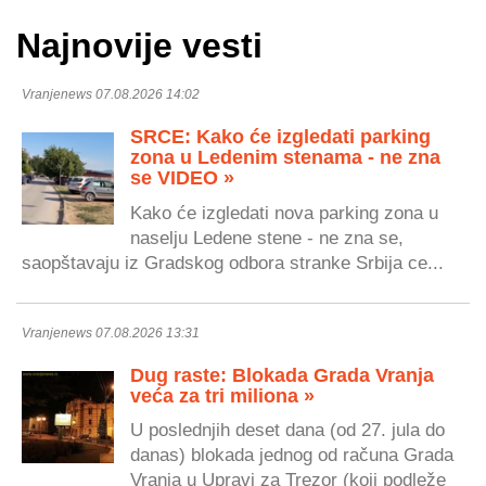
Najnovije vesti
Vranjenews 07.08.2026 14:02
SRCE: Kako će izgledati parking
zona u Ledenim stenama - ne zna
se VIDEO »
Kako će izgledati nova parking zona u
naselju Ledene stene - ne zna se,
saopštavaju iz Gradskog odbora stranke Srbija ce...
Vranjenews 07.08.2026 13:31
Dug raste: Blokada Grada Vranja
veća za tri miliona »
U poslednjih deset dana (od 27. jula do
danas) blokada jednog od računa Grada
Vranja u Upravi za Trezor (koji podleže