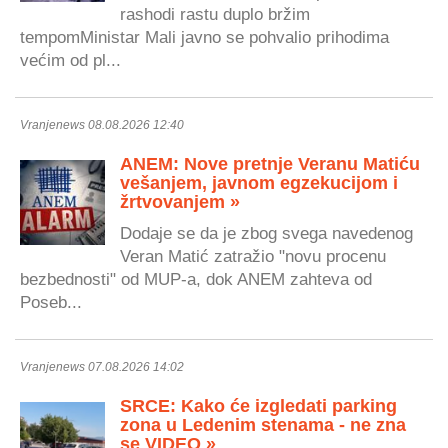
rashodi rastu duplo bržim
tempomMinistar Mali javno se pohvalio prihodima
većim od pl...
Vranjenews 08.08.2026 12:40
ANEM: Nove pretnje Veranu Matiću
vešanjem, javnom egzekucijom i
žrtvovanjem »
Dodaje se da je zbog svega navedenog
Veran Matić zatražio "novu procenu
bezbednosti" od MUP-a, dok ANEM zahteva od
Poseb...
Vranjenews 07.08.2026 14:02
SRCE: Kako će izgledati parking
zona u Ledenim stenama - ne zna
se VIDEO »