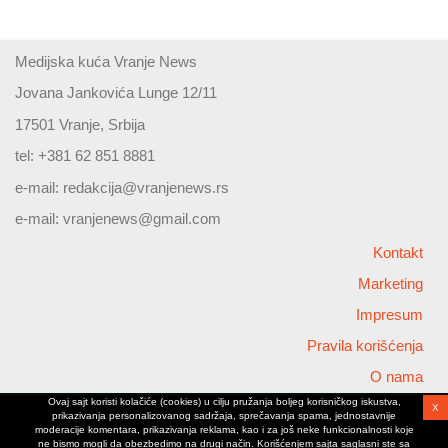
Medijska kuća Vranje News
Jovana Jankovića Lunge 12/11
17501 Vranje, Srbija
tel: +381 62 851 8881
e-mail:
redakcija@vranjenews.rs
e-mail:
vranjenews@gmail.com
Kontakt
Marketing
Impresum
Pravila korišćenja
O nama
Ovaj sajt koristi kolačiće (cookies) u cilju pružanja boljeg korisničkog iskustva,
X
Copyright © 2026 Vranjenews
prikazivanja personalizovanog sadržaja, sprečavanja spama, jednostavnije
All rights reserved
moderacije komentara, prikazivanja reklama, kao i za još neke funkcionalnosti koje
ne bismo mogli da obezbedimo na drugi način. Korišćenjem sajta saglasni ste sa
www.vranjenews.rs