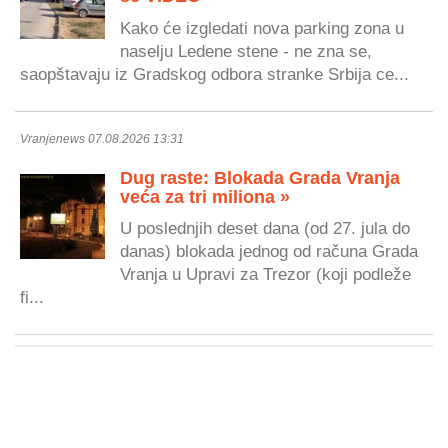
Kako će izgledati nova parking zona u
naselju Ledene stene - ne zna se,
saopštavaju iz Gradskog odbora stranke Srbija ce...
Vranjenews 07.08.2026 13:31
Dug raste: Blokada Grada Vranja
veća za tri miliona »
U poslednjih deset dana (od 27. jula do
danas) blokada jednog od računa Grada
Vranja u Upravi za Trezor (koji podleže
fi...