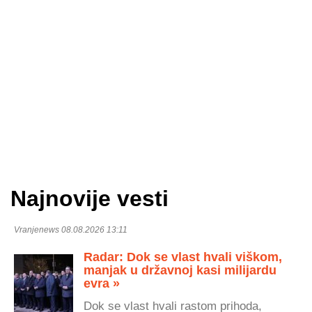
Najnovije vesti
Vranjenews 08.08.2026 13:11
Radar: Dok se vlast hvali viškom,
manjak u državnoj kasi milijardu
evra »
Dok se vlast hvali rastom prihoda,