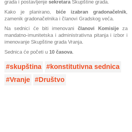
grada i postavljenje
sekretara
Skupštine grada.
Kako je planirano,
biće izabran gradonačelnik
,
zamenik gradonačelnika i članovi Gradskog veća.
Na sednici će biti imenovani
članovi Komisije
za
mandatno-imunitetska i administrativna pitanja i izbor i
imenovanje Skupštine grada Vranja.
Sednica će početi u
10 časova
.
skupština
konstitutivna sednica
Vranje
Društvo