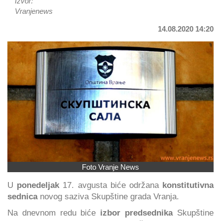
Izvor:
Vranjenews
14.08.2020 14:20
Foto Vranje News
U
ponedeljak
17. avgusta biće održana
konstitutivna
sednica
novog saziva Skupštine grada Vranja.
Na dnevnom redu biće
izbor predsednika
Skupštine