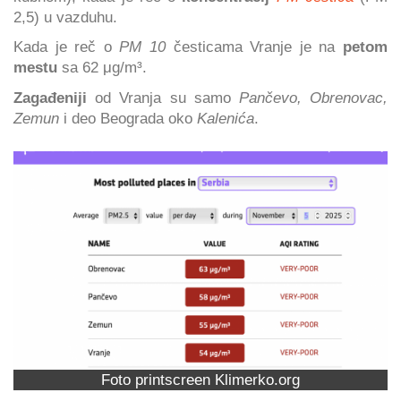
2,5) u vazduhu.
Kada je reč o
PM 10
česticama Vranje je na
petom
mestu
sa 62 μg/m³.
Zagađeniji
od Vranja su samo
Pančevo, Obrenovac,
Zemun
i deo Beograda oko
Kalenića
.
Foto printscreen Klimerko.org