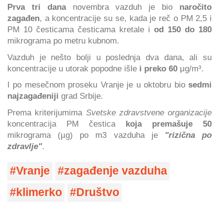
Prva tri dana
novembra vazduh je bio
naročito
zagađen
, a koncentracije su se, kada je reč o PM 2,5 i
PM 10 česticama česticama kretale i
od 150 do 180
mikrograma po metru kubnom.
Vazduh je nešto bolji u poslednja dva dana, ali su
koncentracije u utorak popodne išle
i preko 60
μg/m³.
I po mesečnom proseku Vranje je u oktobru bio
sedmi
najzagađeniji
grad Srbije.
Prema kriterijumima
Svetske zdravstvene organizacije
koncentracija PM čestica
koja premašuje 50
mikrograma (µg)
po m3 vazduha je
"rizična po
zdravlje"
.
Vranje
zagađenje vazduha
klimerko
Društvo