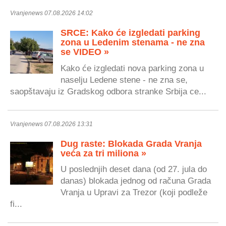
Vranjenews 07.08.2026 14:02
SRCE: Kako će izgledati parking
zona u Ledenim stenama - ne zna
se VIDEO »
Kako će izgledati nova parking zona u
naselju Ledene stene - ne zna se,
saopštavaju iz Gradskog odbora stranke Srbija ce...
Vranjenews 07.08.2026 13:31
Dug raste: Blokada Grada Vranja
veća za tri miliona »
U poslednjih deset dana (od 27. jula do
danas) blokada jednog od računa Grada
Vranja u Upravi za Trezor (koji podleže
fi...