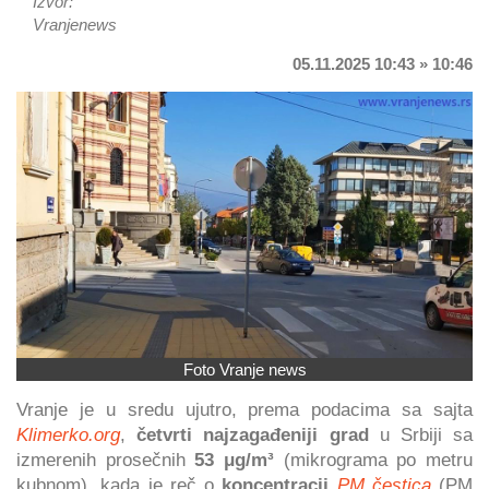
Izvor:
Vranjenews
05.11.2025 10:43 » 10:46
Foto Vranje news
Vranje je u sredu ujutro, prema podacima sa sajta
Klimerko.org
,
četvrti najzagađeniji grad
u Srbiji sa
izmerenih prosečnih
53 μg/m³
(mikrograma po metru
kubnom), kada je reč o
koncentracij
PM čestica
(PM