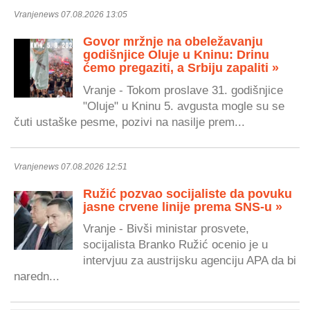
Vranjenews 07.08.2026 13:05
Govor mržnje na obeležavanju
godišnjice Oluje u Kninu: Drinu
ćemo pregaziti, a Srbiju zapaliti »
Vranje - Tokom proslave 31. godišnjice
"Oluje" u Kninu 5. avgusta mogle su se
čuti ustaške pesme, pozivi na nasilje prem...
Vranjenews 07.08.2026 12:51
Ružić pozvao socijaliste da povuku
jasne crvene linije prema SNS-u »
Vranje - Bivši ministar prosvete,
socijalista Branko Ružić ocenio je u
intervjuu za austrijsku agenciju APA da bi
naredn...