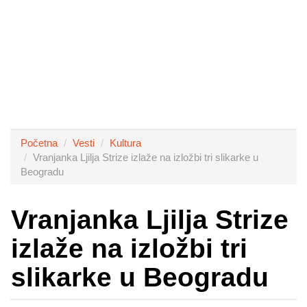
Početna
Vesti
Kultura
Vranjanka Ljilja Strize izlaže na izložbi tri slikarke u
Beogradu
Vranjanka Ljilja Strize
izlaže na izložbi tri
slikarke u Beogradu