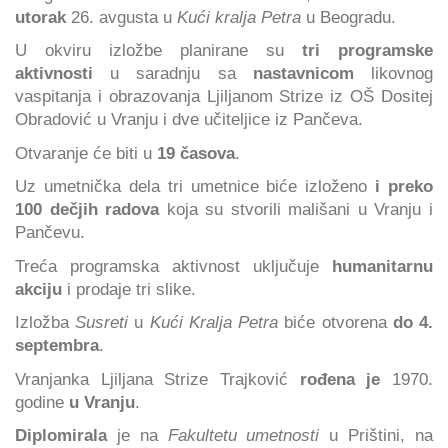
utorak
26. avgusta u
Kući kralja Petra
u Beogradu.
U okviru izložbe planirane su
tri programske
aktivnosti
u saradnju sa
nastavnicom
likovnog
vaspitanja i obrazovanja Ljiljanom Strize iz OŠ Dositej
Obradović u Vranju i dve učiteljice iz Pančeva.
Otvaranje će biti u
19 časova
.
Uz umetnička dela tri umetnice biće izloženo
i preko
100 dečjih radova
koja su stvorili mališani u Vranju i
Pančevu.
Treća programska aktivnost uključuje
humanitarnu
akciju
i prodaje tri slike.
Izložba
Susreti
u
Kući Kralja Petra
biće otvorena
do
4.
septembra
.
Vranjanka Ljiljana Strize Trajković
rođena je
1970.
godine
u Vranju
.
Diplomirala
je na
Fakultetu umetnosti
u Prištini, na