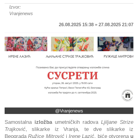
Izvor:
Vranjenews
26.08.2025 15:38 » 27.08.2025 21:07
@Vranjenews
Samostalna
izložba
umetničkih radova
Ljiljane Strize
Trajković
, slikarke iz Vranja, te dve slikarke iz
Beograda
Ružice Mitrović
i
Irene Lazić
, biće otvorena
u