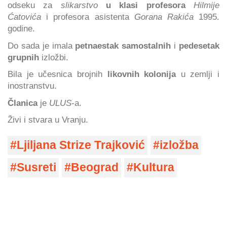
odseku za
slikarstvo
u klasi profesora
Hilmije
Ćatovića
i profesora asistenta
Gorana Rakića
1995.
godine.
Do sada je imala
petnaestak samostalnih
i
pedesetak
grupnih
izložbi.
Bila je učesnica brojnih
likovnih kolonija
u zemlji i
inostranstvu.
Članica
je
ULUS
-a.
Živi i stvara u Vranju.
Ljiljana Strize Trajković
izložba
Susreti
Beograd
Kultura