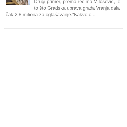
Drugi primer, prema rečima Milošević, je
to što Gradska uprava grada Vranja dala
čak 2,8 miliona za oglašavanje."Kakvo o...