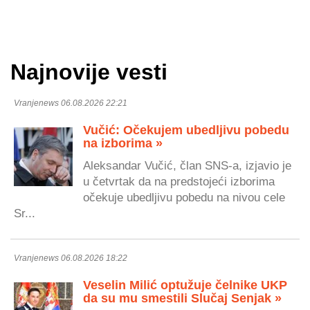
Najnovije vesti
Vranjenews 06.08.2026 22:21
Vučić: Očekujem ubedljivu pobedu
na izborima »
Aleksandar Vučić, član SNS-a, izjavio je
u četvrtak da na predstojeći izborima
očekuje ubedljivu pobedu na nivou cele
Sr...
Vranjenews 06.08.2026 18:22
Veselin Milić optužuje čelnike UKP
da su mu smestili Slučaj Senjak »