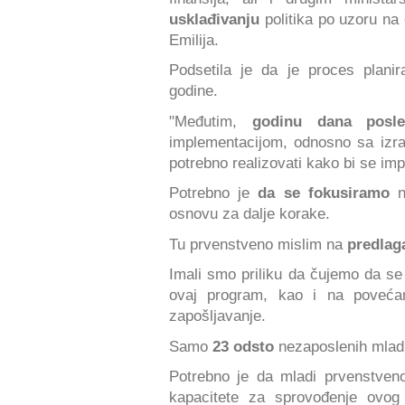
usklađivanju
politika po uzoru na 
Emilija.
Podsetila je da je proces plani
godine.
"Međutim,
godinu dana
posl
implementacijom, odnosno sa izr
potrebno realizovati kako bi se im
Potrebno je
da se fokusiramo
osnovu za dalje korake.
Tu prvenstveno mislim na
predlag
Imali smo priliku da čujemo da s
ovaj program, kao i na povećan
zapošljavanje.
Samo
23 odsto
nezaposlenih mlad
Potrebno je da mladi prvenstven
kapacitete za sprovođenje ovog 