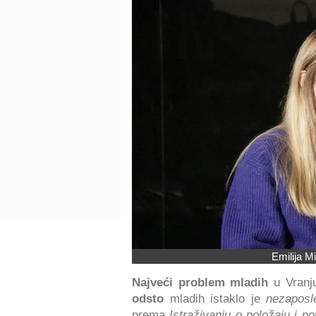
Emilija M
Najveći problem mladih
u Vranju
odsto
mladih istaklo je
nezaposl
prema
Istraživanju o položaju i p