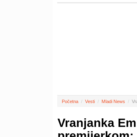
Početna
Vesti
Mladi News
Vr
Vranjanka Emi
premijerkom: