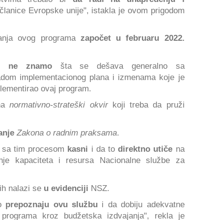
članice Evropske unije", istakla je ovom prigodom
ranja ovog programa
započet u februaru 2022.
e ne znamo
šta se dešava generalno sa
adom implementacionog plana i izmenama koje je
plementirao ovaj program.
na
normativno-strateški okvir
koji treba da pruži
anje
Zakona o radnim praksama
.
e sa tim procesom
kasni
i da to
direktno utiče
na
je kapaciteta i resursa Nacionalne službe za
ih nalazi se
u evidenciji
NSZ.
o
prepoznaju ovu službu
i da dobiju adekvatne
programa kroz budžetska izdvajanja", rekla je