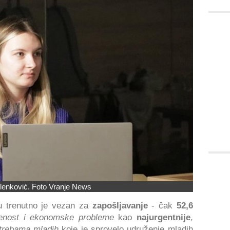
ilenković. Foto Vranje News
 trenutno je vezan za
zapošljavanje
- čak
52,6
enost i ekonomske probleme
kao
najurgentnije
,
otrebama mladih
koje je sprovelo udruženje mladih