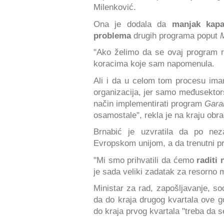
Milenković.
Ona je dodala da
manjak kapa
problema
drugih programa poput
M
"Ako želimo da se ovaj program r
koracima koje sam napomenula.
Ali i da u celom tom procesu i
organizacija, jer samo međusekto
način implementirati program
Gara
osamostale", rekla je na kraju obra
Brnabić je uzvratila da po nez
Evropskom unijom, a da trenutni pr
"Mi smo prihvatili da ćemo
raditi
je sada veliki zadatak za resorno m
Ministar za rad, zapošljavanje, so
da do kraja drugog kvartala ove g
do kraja prvog kvartala "treba da se