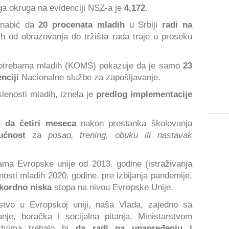
ga okruga na evidenciji NSZ-a je
4,172
.
rnabić da
20 procenata mladih
u Srbiji
radi na
h od obrazovanja do tržišta rada traje u proseku
 i potrebama mladih (KOMS) pokazuje da je samo
23
nciji
Nacionalne službe za zapošljavanje.
enosti mladih, iznela je
predlog implementacije
u
da četiri meseca
nakon prestanka školovanja
ućnost
za
posao, trening, obuku ili nastavak
ma Evropske unije od 2013. godine (istraživanja
osti mladih 2020. godine, pre izbijanja pandemije,
kordno
niska
stopa na nivou Evropske Unije.
stvo u Evropskoj uniji, naša Vlada, zajedno sa
nje, boračka i socijalna pitanja, Ministarstvom
rstvima trebalo bi
da radi na unapređenju i