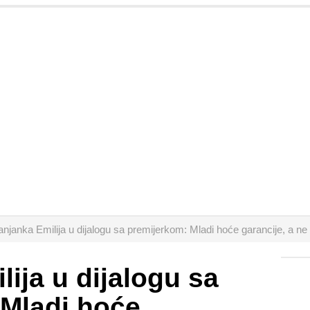
anjanka Emilija u dijalogu sa premijerkom: Mladi hoće garancije, a n
lija u dijalogu sa
 Mladi hoće