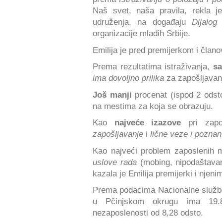
Naš svet, naša pravila, rekla j
udruženja, na događaju
Dijalog 
organizacije mladih Srbije.
Emilija je pred premijerkom i čla
Prema rezultatima istraživanja,
s
ima dovoljno prilika
za zapošljavan
Još manji
procenat (ispod 2 odst
na mestima za koja se obrazuju.
Kao
najveće izazove
pri zapo
zapošljavanje
i
lične veze i pozna
Kao najveći problem zaposlenih 
uslove rada
(mobing, nipodaštavanj
kazala je Emilija premijerki i njen
Prema podacima Nacionalne službe
u Pčinjskom okrugu ima 19.8
nezaposlenosti od 8,28 odsto.