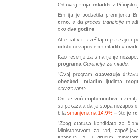
Od ovog broja,
mladih
iz Pčinjsko
Emilija je podsetila premijerku B
crno
, a da
proces tranzicije
mladi
oko
dve godine
.
Alternativni izveštaj o položaju
odsto
nezaposlenih mladih
u evide
Kao rešenje za smanjenje nezaposl
programa
Garancije za mlade
.
"Ovaj program
obavezuje
držav
obezbedi mladim
ljudima
mog
obrazovanja
.
On se
već implementira
u zemlja
su pokazala da je stopa nezaposlen
bila
smanjena na 14,9%
– što je
re
"Zbog statusa kandidata za član
Ministarstvom za rad, zapošljava
finansija, ali i drugim minista