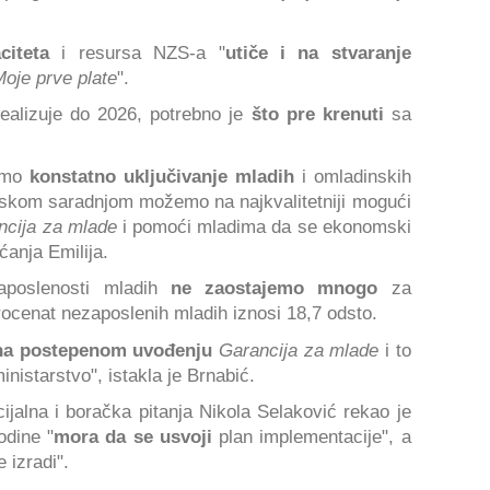
citeta
i resursa NZS-a "
utiče i na stvaranje
oje prve plate
".
ealizuje do 2026, potrebno je
što pre krenuti
sa
mamo
konstatno uključivanje mladih
i omladinskih
rskom saradnjom možemo na najkvalitetniji mogući
ncija za mlade
i pomoći mladima da se ekonomski
ćanja Emilija.
aposlenosti mladih
ne zaostajemo mnogo
za
ocenat nezaposlenih mladih iznosi 18,7 odsto.
 na postepenom uvođenju
Garancija za mlade
i to
inistarstvo", istakla je Brnabić.
cijalna i boračka pitanja Nikola Selaković rekao je
odine "
mora da se usvoji
plan implementacije", a
 izradi".