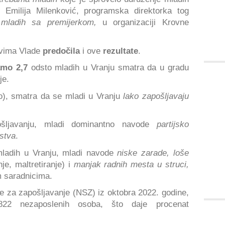
e Emilija Milenković, programska direktorka tog
mladih sa premijerkom,
u organizaciji Krovne
novima Vlade
predočila
i ove
rezultate
.
amo 2,7
odsto mladih u Vranju smatra da u gradu
je.
o), smatra da se mladi u Vranju
lako zapošljavaju
šljavanju, mladi dominantno navode
partijsko
nstva
.
mladih u Vranju, mladi navode
niske zarade, loše
e, maltretiranje) i
manjak radnih mesta u struci,
im saradnicima.
 za zapošljavanje (NSZ) iz oktobra 2022. godine,
22 nezaposlenih osoba, što daje procenat