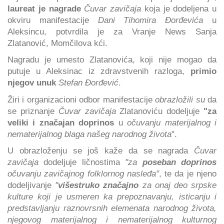
laureat je nagrade
Čuvar zavičaja
koja je dodeljena u
okviru manifestacije
Dani Tihomira Đorđevića
u
Aleksincu, potvrdila je za Vranje News Sanja
Zlatanović, Momčilova kći.
Nagradu je umesto Zlatanovića, koji nije mogao da
putuje u Aleksinac iz zdravstvenih razloga,
primio
njegov unuk
Stefan Đorđević
.
Žiri i organizacioni odbor manifestacije
obrazložili su
da
se priznanje
Čuvar zavičaja
Zlatanoviću dodeljuje
"za
veliki i značajan doprinos
u
očuvanju materijalnog i
nematerijalnog blaga našeg narodnog života
".
U obrazloženju se još kaže da se nagrada
Čuvar
zavičaja
dodeljuje ličnostima
"za
poseban doprinos
očuvanju zavičajnog folklornog nasleđa"
, te da je njeno
dodeljivanje
"
višestruko značajno
za onaj deo srpske
kulture koji je usmeren ka prepoznavanju, isticanju i
predstavljanju raznovrsnih elemenata narodnog života,
njegovog materijalnog i nematerijalnog kulturnog