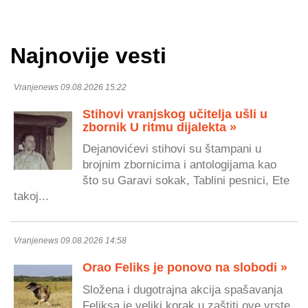
Najnovije vesti
Vranjenews 09.08.2026 15:22
Stihovi vranjskog učitelja ušli u
zbornik U ritmu dijalekta »
Dejanovićevi stihovi su štampani u
brojnim zbornicima i antologijama kao
što su Garavi sokak, Tablini pesnici, Ete
takoj...
Vranjenews 09.08.2026 14:58
Orao Feliks je ponovo na slobodi »
Složena i dugotrajna akcija spašavanja
Feliksa je veliki korak u zaštiti ove vrste