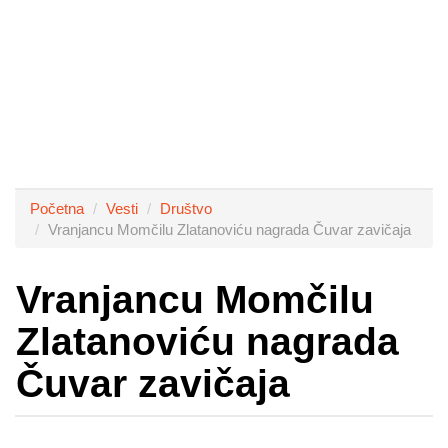
Početna
Vesti
Društvo
Vranjancu Momčilu Zlatanoviću nagrada Čuvar zavičaja
Vranjancu Momčilu
Zlatanoviću nagrada
Čuvar zavičaja