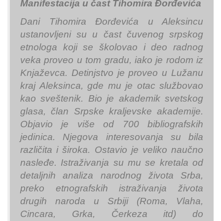
Manifestacija u čast Tihomira Đorđevića
Dani Tihomira Đorđevića u Aleksincu
ustanovljeni su u čast čuvenog srpskog
etnologa koji se školovao i deo radnog
veka proveo u tom gradu, iako je rodom iz
Knjaževca. Detinjstvo je proveo u Lužanu
kraj Aleksinca, gde mu je otac službovao
kao sveštenik. Bio je akademik svetskog
glasa, član Srpske kraljevske akademije.
Objavio je više od 700 bibliografskih
jedinica. Njegova interesovanja su bila
različita i široka. Ostavio je veliko naučno
nasleđe. Istraživanja su mu se kretala od
detaljnih analiza narodnog života Srba,
preko etnografskih istraživanja života
drugih naroda u Srbiji (Roma, Vlaha,
Cincara, Grka, Čerkeza itd) do