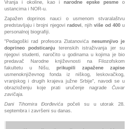
Vranja i okoline, kao i
narodne epske pesme
o
ustancima i NOR-u.
Zapažen doprinos nauci o usmenom stvaralaštvu
predstavljaju i brojni njegovi
radovi
, njih
više od 400
u
personalnoj biografiji.
"Pedagoški rad profesora Zlatanovića
nesumnjivo je
doprineo podsticanju
terenskih istraživanja jer su
njegovi studenti, naročito u godinama u kojima je bio
predavač Narodne književnosti na Filozofskom
fakultetu u Nišu,
prikupili zapažene zapise
usmenoknjiževnog fonda iz niškog, leskovačkog,
vranjskog i drugih krajeva južne Srbije", navodi se u
obrazloženju koje prati uručenje nagrade
Čuvar
zavičaja.
Dani Tihomira Đorđevića
počeli su u utorak 28.
septembra i završeni su danas.