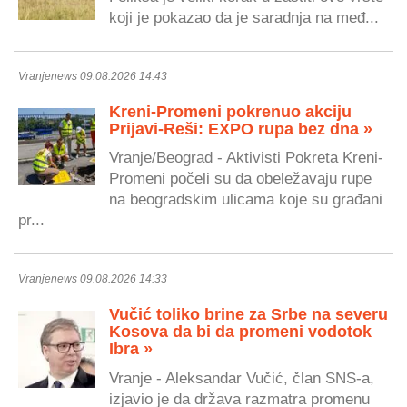
koji je pokazao da je saradnja na međ...
Vranjenews 09.08.2026 14:43
Kreni-Promeni pokrenuo akciju
Prijavi-Reši: EXPO rupa bez dna »
Vranje/Beograd - Aktivisti Pokreta Kreni-
Promeni počeli su da obeležavaju rupe
na beogradskim ulicama koje su građani
pr...
Vranjenews 09.08.2026 14:33
Vučić toliko brine za Srbe na severu
Kosova da bi da promeni vodotok
Ibra »
Vranje - Aleksandar Vučić, član SNS-a,
izjavio je da država razmatra promenu