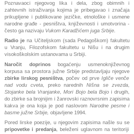
Poznavaoci njegovog lika i dela, zbog obimnih i
zahtevnih istraživanja kojima je pribegavao i značaja
prikupljene i publikovane jezičke, etnološke i usmene
narodne građe - pesništva, književnosti i umotvorina -
često ga nazivaju
Vukom Karadžićem juga Srbije
.
Radio je
na Učiteljskom (sada Pedagoškom) fakultetu
u Vranju, Filozofskom fakultetu u Nišu i na drugim
visokoškolskim ustanovama u Srbiji.
Naročit doprinos
bogaćenju usmenoknjiževnog
korpusa sa prostora južne Srbije predstavljaju njegove
zbirke lirskog pesništva
, počev od prve
Igliče venče
nad vodu cveta
, preko narednih
Nišna se zvezda
,
Stojanke bela Vranjanke
,
Mori Bojo bela Bojo
i drugih,
do zbirke sa brojnijim i žanrovski raznovrsnim zapisima
kakva je ona koja je pod naslovom
Narodne pesme i
basme južne Srbije,
objavljene 1994.
Pored lirske poezije, u njegovim zapisima našle su se
pripovetke i predanja
, beleženi uglavnom na teritoriji