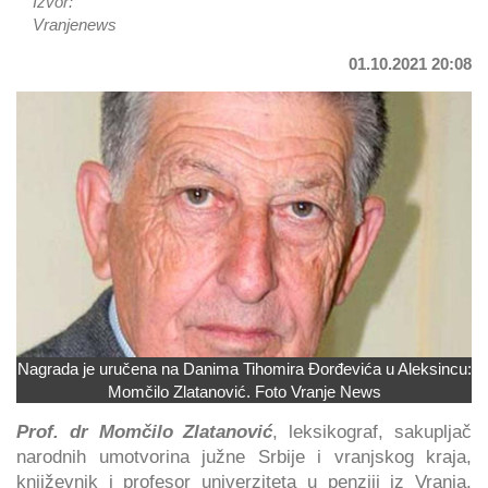
Izvor:
Vranjenews
01.10.2021 20:08
Nagrada je uručena na Danima Tihomira Đorđevića u Aleksincu:
Momčilo Zlatanović. Foto Vranje News
Prof. dr Momčilo Zlatanović
, leksikograf, sakupljač
narodnih umotvorina južne Srbije i vranjskog kraja,
književnik i profesor univerziteta u penziji iz Vranja,