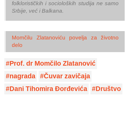
folklorističkih i socioloških studija ne samo
Srbije, već i Balkana.
Momčilu Zlatanoviću povelja za životno
delo
Prof. dr Momčilo Zlatanović
nagrada
Čuvar zavičaja
Dani Tihomira Đorđevića
Društvo