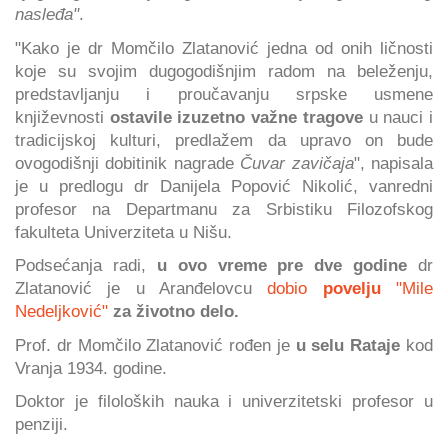
nasleđa"
.
"Kako je dr Momčilo Zlatanović jedna od onih ličnosti
koje su svojim dugogodišnjim radom na beleženju,
predstavljanju i proučavanju srpske usmene
književnosti
ostavile izuzetno važne tragove
u nauci i
tradicijskoj kulturi, predlažem da upravo on bude
ovogodišnji dobitinik nagrade
Čuvar zavičaja
", napisala
je u predlogu dr Danijela Popović Nikolić, vanredni
profesor na Departmanu za Srbistiku Filozofskog
fakulteta Univerziteta u Nišu.
Podsećanja radi,
u ovo vreme pre dve godine
dr
Zlatanović je u Aranđelovcu
dobio
povelju
"Mile
Nedeljković"
za životno delo.
Prof. dr Momčilo Zlatanović rođen je
u selu Rataje
kod
Vranja 1934. godine.
Doktor je filoloških nauka i univerzitetski profesor u
penziji.