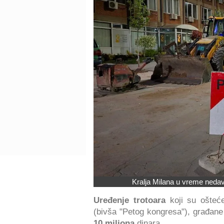
Kralja Milana u vreme nedav
Uređenje trotoara
koji su ošteće
(bivša "Petog kongresa"), građane
10 miliona
dinara.