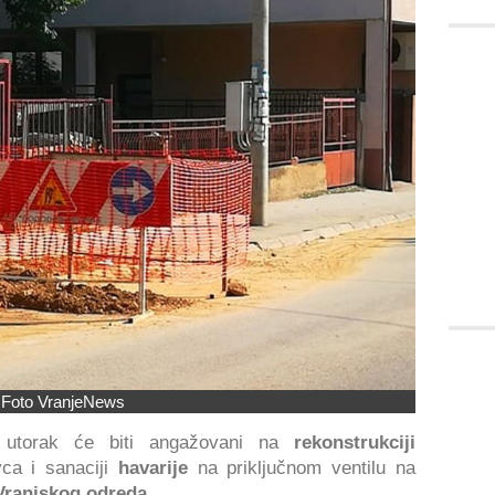
Foto VranjeNews
 utorak će biti angažovani na
rekonstrukciji
ca i sanaciji
havarije
na priključnom ventilu na
 Vranjskog odreda
.