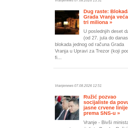
Vranjenews 07.08.2026 13:31
Dug raste: Blokad
Grada Vranja veća
tri miliona »
U poslednjih deset d
(od 27. jula do danas
blokada jednog od računa Grada
Vranja u Upravi za Trezor (koji po
fi...
Vranjenews 07.08.2026 12:51
Ružić pozvao
socijaliste da pov
jasne crvene linije
prema SNS-u »
Vranje - Bivši minist