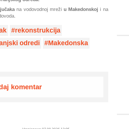
ljučaka
na vodovodnoj mreži
u Makedonskoj
i na
dovoda.
ćak
rekonstrukcija
anjski odredi
Makedonska
daj komentar