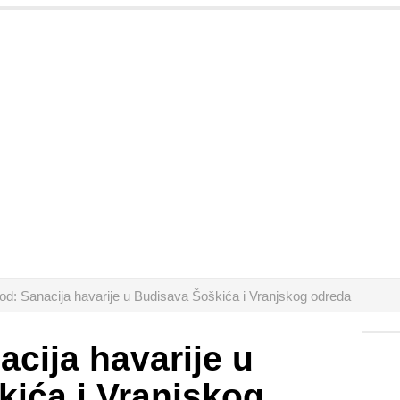
d: Sanacija havarije u Budisava Šoškića i Vranjskog odreda
cija havarije u
ića i Vranjskog