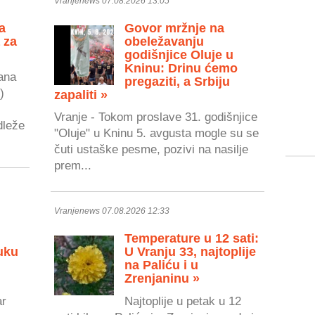
Vranjenews 07.08.2026 13:05
a
Govor mržnje na
 za
obeležavanju
godišnjice Oluje u
Kninu: Drinu ćemo
ana
pregaziti, a Srbiju
)
zapaliti »
Vranje - Tokom proslave 31. godišnjice
dleže
"Oluje" u Kninu 5. avgusta mogle su se
čuti ustaške pesme, pozivi na nasilje
prem...
Vranjenews 07.08.2026 12:33
Temperature u 12 sati:
uku
U Vranju 33, najtoplije
na Paliću i u
Zrenjaninu »
ar
Najtoplije u petak u 12