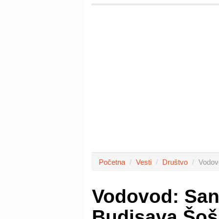
Početna
Vesti
Društvo
Vodovo
Vodovod: Sana
Budisava Šošk