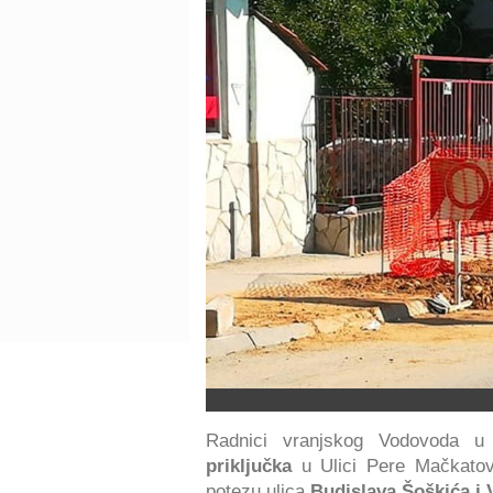
Radnici vranjskog Vodovoda u
priključka
u Ulici Pere Mačkatov
potezu ulica
Budislava Šoškića i