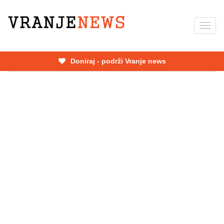
Skip
to
Toggl
main
navig
content
Doniraj - podrži Vranje news