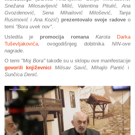
Snežana Milosavljević Milić, Valentina Pitulić, Ana
Gvozdenović, Sena Mihailović Milošević, Tanja
Rusimović i Ana Kozić
)
prezentovalo svoje radove
o
temi
"Bora uvek nov".
Usledila je
promocija romana
Karota
Darka
Tuševljakovića
, ovogodišnjeg dobitnika
NIN-ove
nagrade
.
O temi
"Moj Bora"
takođe su u sklopu ove manifestacije
govorili književnici
Milisav Savić, Mihajlo Pantić
i
Sunčica Denić.