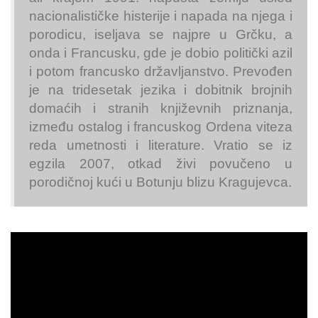
nacionalističke histerije i napada na njega i
porodicu, iseljava se najpre u Grčku, a
onda i Francusku, gde je dobio politički azil
i potom francusko državljanstvo. Prevođen
je na tridesetak jezika i dobitnik brojnih
domaćih i stranih književnih priznanja,
između ostalog i francuskog Ordena viteza
reda umetnosti i literature. Vratio se iz
egzila 2007, otkad živi povučeno u
porodičnoj kući u Botunju blizu Kragujevca.