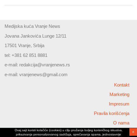
Medijska kuća Vranje News
Jovana Jankovića Lunge 12/11
17501 Vranje, Srbija
tel: +381 62 851 8881
e-mail:
redakcija@vranjenews.rs
e-mail:
vranjenews@gmail.com
Kontakt
Marketing
Impresum
Pravila korišćenja
O nama
Ovaj sajt koristi kolačiće (cookies) u cilju pružanja boljeg korisničkog iskustva,
X
Copyright © 2026 Vranjenews
prikazivanja personalizovanog sadržaja, sprečavanja spama, jednostavnije