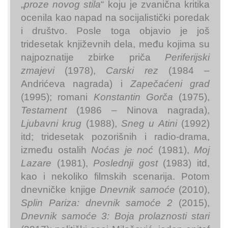
„
proze novog stila
“ koju je zvanična kritika
ocenila kao napad na socijalistički poredak
i društvo. Posle toga objavio je još
tridesetak književnih dela, među kojima su
najpoznatije zbirke priča
Periferijski
zmajevi
(1978),
Carski rez
(1984 –
Andrićeva nagrada) i
Zapečaćeni grad
(1995); romani
Konstantin Gorča
(1975),
Testament
(1986 – Ninova nagrada),
Ljubavni krug
(1988),
Sneg u Atini
(1992)
itd; tridesetak pozorišnih i radio-drama,
između ostalih
Noćas je noć
(1981),
Moj
Lazare
(1981),
Poslednji gost
(1983) itd,
kao i nekoliko filmskih scenarija. Potom
dnevničke knjige
Dnevnik samoće
(2010),
Splin Pariza: dnevnik samoće 2
(2015),
Dnevnik samoće 3: Boja prolaznosti stari