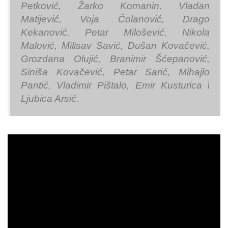
Petković, Žarko Komanin, Vladan
Matijević, Voja Čolanović, Drago
Kekanović, Petar Milošević, Nikola
Malović, Milisav Savić, Dušan Kovačević,
Grozdana Olujić, Branimir Šćepanović,
Siniša Kovačević, Petar Sarić, Mihajlo
Pantić, Vladimir Pištalo, Emir Kusturica
i
Ljubica Arsić
.