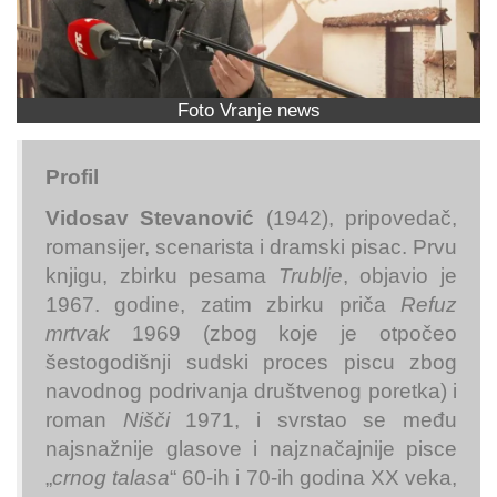
Foto Vranje news
Profil
Vidosav Stevanović
(1942), pripovedač,
romansijer, scenarista i dramski pisac. Prvu
knjigu, zbirku pesama
Trublje
, objavio je
1967. godine, zatim zbirku priča
Refuz
mrtvak
1969 (zbog koje je otpočeo
šestogodišnji sudski proces piscu zbog
navodnog podrivanja društvenog poretka) i
roman
Nišči
1971, i svrstao se među
najsnažnije glasove i najznačajnije pisce
„
crnog talasa
“ 60-ih i 70-ih godina XX veka,