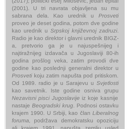
(2017); politički esej Milošević, jedan epitaf
(2001). U tri navrata objavljena su mu
sabrana dela. Kao urednik u
Prosveti
proveo je deset godina, potom dve godine
kao urednik u
Srpskoj književnoj zadruzi
.
Radio je kao direktor i glavni urednik BIGZ-
a, pretvorio ga je u najuspešnijeg i
najtiražnijeg izdavača u Jugoslaviji 80-ih
godina prošlog veka, zatim provodi dve
godine kao poslednji generalni direktor u
Prosveti
koju zatim napušta pod pritiskom.
Od 1989. radio je u Sarajevu u
Svjetlosti
kao savetnik. Iste godine osniva grupu
Nezavisni pisci Jugoslavije
iz koje kasnije
nastaje
Beogradski krug
. Podnosi ostavku
krajem 1990. U Srbiji, kao član
Liberalnog
foruma,
podržava demokratsku opoziciju
ali krajem 1991. napušta zemlju usled