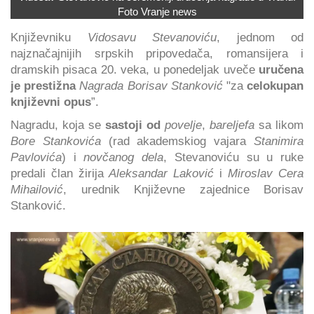
Foto Vranje news
Književniku
Vidosavu Stevanoviću
, jednom od
najznačajnijih srpskih pripovedača, romansijera i
dramskih pisaca 20. veka, u ponedeljak uveče
uručena
je prestižna
Nagrada Borisav Stanković
"za
celokupan
književni opus
”.
Nagradu, koja se
sastoji od
povelje
,
bareljefa
sa likom
Bore Stankovića
(rad akademskiog vajara
Stanimira
Pavlovića
) i
novčanog dela
, Stevanoviću su u ruke
predali član žirija
Aleksandar Laković
i
Miroslav Cera
Mihailović
, urednik Književne zajednice Borisav
Stanković.