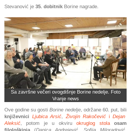
Stevanović je
35. dobitnik
Borine nagrade.
Sa završne večeri ovogdišnje Borine nedelje. Foto
Vranje news
Ove godine su gosti
Borine nedelje
, održane 60. put, bili
književnici
Ljubica Arsić
,
Živojin Rakočević
i
Dejan
Aleksić
, potom je u okviru
okruglog stola
osam
filološkinja
(
Danica Andrejević, Sofija Miloradović,