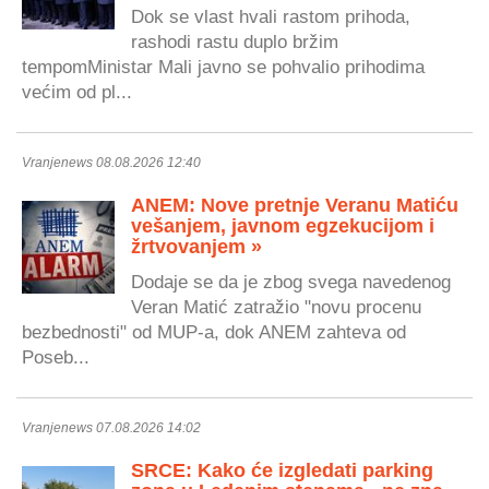
Dok se vlast hvali rastom prihoda,
rashodi rastu duplo bržim
tempomMinistar Mali javno se pohvalio prihodima
većim od pl...
Vranjenews 08.08.2026 12:40
ANEM: Nove pretnje Veranu Matiću
vešanjem, javnom egzekucijom i
žrtvovanjem »
Dodaje se da je zbog svega navedenog
Veran Matić zatražio "novu procenu
bezbednosti" od MUP-a, dok ANEM zahteva od
Poseb...
Vranjenews 07.08.2026 14:02
SRCE: Kako će izgledati parking