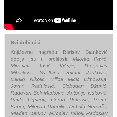
Svi dobitnici
Književnu nagradu Borisav Stanković
dobijali su u prošlosti:
Milorad Pavić,
Miroslav Josić Višnjić, Dragoslav
Mihailović, Svetlana Velmar Janković,
Danilo Nikolić, Milica Mićić Dimovska,
Jovan Radulović, Slobodan Džunić,
Radovan Beli Marković, Antonije Isaković,
Pavle Ugrinov, Goran Petrović, Momo
Kapor, Milovan Danojlić, Dobrilo Nenadić,
Mladen Markov, Miroslav Toholj, Radoslav