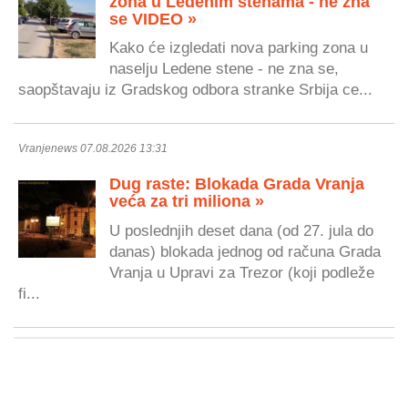
zona u Ledenim stenama - ne zna
se VIDEO »
Kako će izgledati nova parking zona u
naselju Ledene stene - ne zna se,
saopštavaju iz Gradskog odbora stranke Srbija ce...
Vranjenews 07.08.2026 13:31
Dug raste: Blokada Grada Vranja
veća za tri miliona »
U poslednjih deset dana (od 27. jula do
danas) blokada jednog od računa Grada
Vranja u Upravi za Trezor (koji podleže
fi...