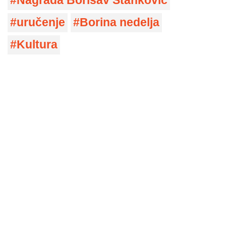
Nagrada Borisav Stanković
uručenje
Borina nedelja
Kultura