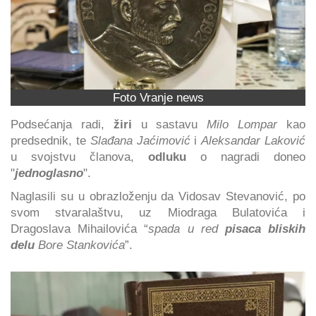
Foto Vranje news
Podsećanja radi,
žiri
u sastavu
Milo Lompar
kao
predsednik, te
Slađana Jaćimović
i
Aleksandar Laković
u svojstvu članova,
odluku
o nagradi doneo
"
jednoglasno
".
Naglasili su u obrazloženju da Vidosav Stevanović, po
svom stvaralaštvu, uz Miodraga Bulatovića i
Dragoslava Mihailovića “
spada u red
pisaca bliskih
delu
Bore Stankovića
”.