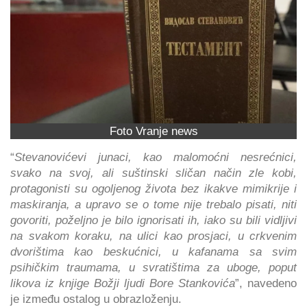
Foto Vranje news
“
Stevanovićevi junaci, kao malomoćni nesrećnici,
svako na svoj, ali suštinski sličan način zle kobi,
protagonisti su ogoljenog života bez ikakve mimikrije i
maskiranja, a upravo se o tome nije trebalo pisati, niti
govoriti, poželjno je bilo ignorisati ih, iako su bili vidljivi
na svakom koraku, na ulici kao prosjaci, u crkvenim
dvorištima kao beskućnici, u kafanama sa svim
psihičkim traumama, u svratištima za uboge, poput
likova iz knjige Božji ljudi Bore Stankovića
”, navedeno
je između ostalog u obrazloženju.