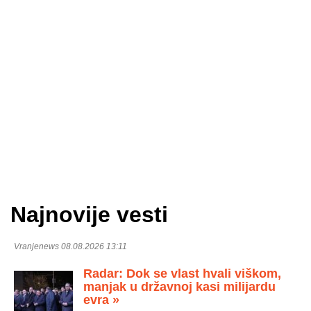
Najnovije vesti
Vranjenews 08.08.2026 13:11
Radar: Dok se vlast hvali viškom,
manjak u državnoj kasi milijardu
evra »