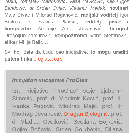
Tešin, Tomislav Marinković, Vasa Pavković, kao i Igor
Bandović, dr Srđan Cvijić, Vladimir Međak
,
novinari
Maja Divac i Milorad Roganović,
radijski voditelj
Igor
Brakus, dr Slavica Plavšić,
reditelj, pisac i
kompozitor
Arsenije Arsa Jovanović,
fotograf
Dragoljub Zamurović,
kompozitorka
Ivana Stefanović,
slikar
Milija Belić…
Svi koji žele da budu deo inicijative,
to mogu uraditi
putem linka
proglas.co.rs
Inicijatori inicijative ProGlas
Iza inicijative “ProGlas” stoje Ljubomir
Simović, prof. dr Vladimir Kostić, prof. dr
Ivanka Popović, Miodrag Majić, prof. dr
Miodrag Jovanović,
Dragan Bjelogrlić
, prof.
dr Vladica Cvetković, Svetlana Bojković,
Gojko Božović, Srdan Golubović, Biljana