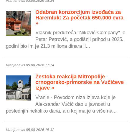
Vranjenews 05.08.2026 18:34
Odabran konzorcijum izvođača za
Haremluk: Za početak 650.000 evra
»
Vlasnik preduzeća "Niković Company" je
Petar Petrović, a godišnji prihod u 2025.
godini bio im je 21,3 miliona dinara il...
Vranjenews 05.08.2026 17:14
Žestoka reakcija Mitropolije
crnogorsko-primorske na Vučićeve
izjave »
Vranje - Povodom niza izjava koje je
Aleksandar Vučić dao u javnosti u
poslednjih nekoliko dana, a u kojima je u više na...
Vranjenews 05.08.2026 15:32