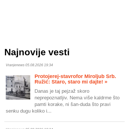
Najnovije vesti
Vranjenews 05.08.2026 19:34
Protojerej-stavrofor Miroljub Srb.
Ružić: Staro, staro mi dajte! »
Danas je taj pejzaž skoro
neprepoznatljiv. Nema više kaldrme što
pamti korake, ni šan-duda što pravi
senku dugu koliko i...