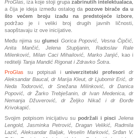
ProGlas
, iza koje stoji grupa
zabrinutih intelektualaca
,
a čija je ideja između ostalog da
pozove birače da u
što većem broju izađu na predstojeće izbore
,
podržao je i veliki broj drugih javnih ličnosti,
saopštavaju iz ove inicijative.
Među njima su
glumci
Gorica Popović, Vesna Čipčić,
Anita Mančić, Jelena Stupljanin, Radoslav Rale
Milenković, Milan Caci Mihailović, Marko Janjić
, kao i
reditelji
Tanja Mandić Rigonat i Zdravko Šotra
.
ProGlas
su potpisali i
univerzitetski profesori
dr
Aleksandar Baucal, dr Marija Kleut, dr Ljubomir Erić, dr
Neda Todorović, dr Snežana Milinković, dr Danica
Popović, dr Žarko Trebješanin, dr Ivan Medenica, dr
Nemanja Džuverović, dr Željko Nikač i dr Đorđe
Krivokapić
.
Svojim potpisom inicijativu su
podržali i pisci
Jelena
Lengold, Jasminka Petrović, Dragan Velikić, Radmila
Lazić, Aleksandar Baljak, Veselin Marković, Srđan V.