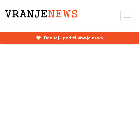
Skip
to
Toggl
main
navig
content
Doniraj - podrži Vranje news