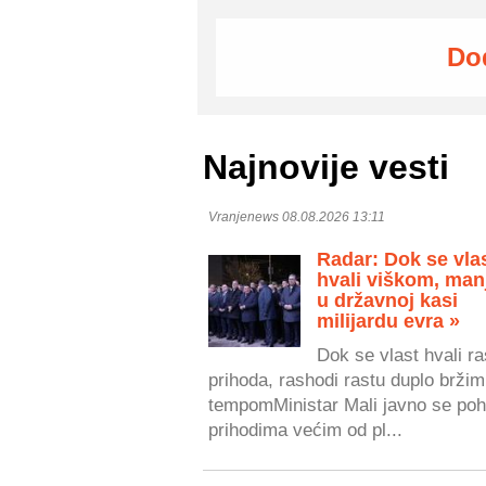
Do
Najnovije vesti
Vranjenews 08.08.2026 13:11
Radar: Dok se vla
hvali viškom, man
u državnoj kasi
milijardu evra »
Dok se vlast hvali r
prihoda, rashodi rastu duplo bržim
tempomMinistar Mali javno se poh
prihodima većim od pl...