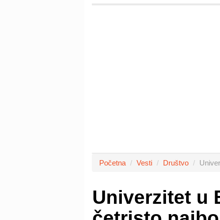
Početna
Vesti
Društvo
Univer
Univerzitet 
četristo najbo