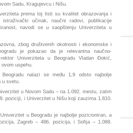
 Novom Sadu, Kragujevcu i Nišu.
verziteta prema toj listi su kvalitet obrazovanja i
 istraživački učinak, naučni radovi, publikacije
itiranost, navodi se u saopštenju Univerziteta u
zazovna, zbog društvenih okolnosti i ekonomske i
 Beogradu je pokazao da je relevantna naučno-
e rektor Univerziteta u Beogradu Vladan Đokić,
a ovom uspehu.
u Beogradu nalazi se među 1,9 odsto najbolje
 u svetu.
Univerzitet u Novom Sadu – na 1.092. mestu, zatim
. poziciji, i Univerzitet u Nišu koji zauzima 1.810.
Univerzitet u Beogradu je najbolje pozicioniran, a
zicija, Zagreb – 486. pozicija, i Sofija – 1.088.