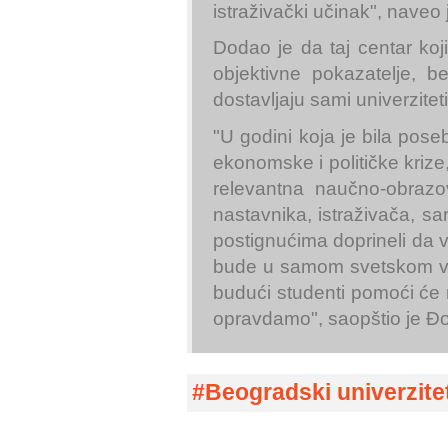
istraživački učinak", naveo
Dodao je da taj centar koji 
objektivne pokazatelje, b
dostavljaju sami univerziteti
"U godini koja je bila pose
ekonomske i političke krize
relevantna naučno-obrazov
nastavnika, istraživača, sa
postignućima doprineli da 
bude u samom svetskom vrhu
budući studenti pomoći će
opravdamo", saopštio je Đo
Beogradski univerzite