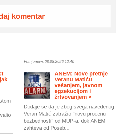
daj komentar
Vranjenews 08.08.2026 12:40
st
ANEM: Nove pretnje
jak
Veranu Matiću
vešanjem, javnom
egzekucijom i
žrtvovanjem »
astom
Dodaje se da je zbog svega navedenog
Veran Matić zatražio "novu procenu
valio
bezbednosti" od MUP-a, dok ANEM
zahteva od Poseb...