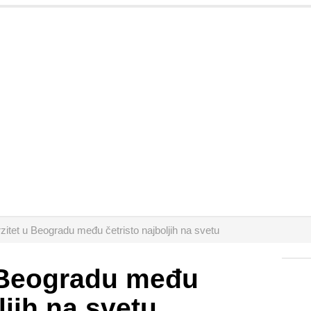
zitet u Beogradu među četristo najboljih na svetu
u Beogradu među
ljih na svetu