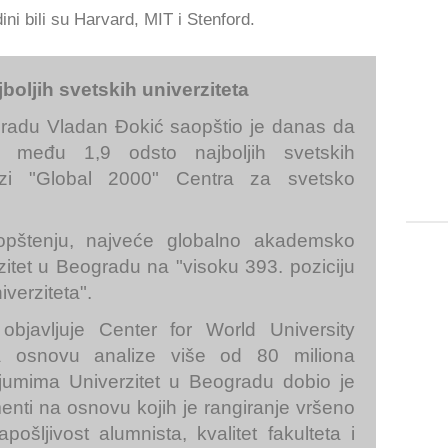
dini bili su Harvard, MIT i Stenford.
boljih svetskih univerziteta
gradu Vladan Đokić saopštio je danas da
zi među 1,9 odsto najboljih svetskih
lizi "Global 2000" Centra za svetsko
pštenju, najveće globalno akademsko
rzitet u Beogradu na "visoku 393. poziciju
verziteta".
objavljuje Center for World University
a osnovu analize više od 80 miliona
rijumima Univerzitet u Beogradu dobio je
enti na osnovu kojih je rangiranje vršeno
pošljivost alumnista, kvalitet fakulteta i