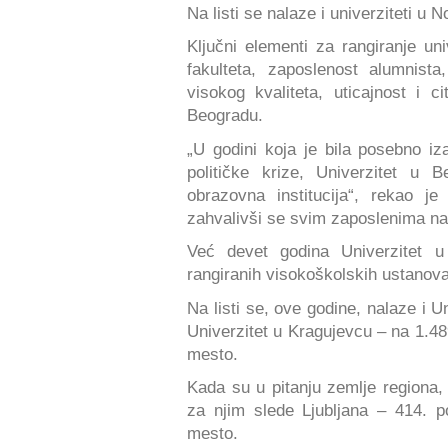
Na listi se nalaze i univerziteti u
Ključni elementi za rangiranje uni
fakulteta, zaposlenost alumnista,
visokog kvaliteta, uticajnost i c
Beogradu.
„U godini koja je bila posebno i
političke krize, Univerzitet u
obrazovna institucija“, rekao j
zahvalivši se svim zaposlenima n
Već devet godina Univerzitet 
rangiranih visokoškolskih ustanova
Na listi se, ove godine, nalaze i 
Univerzitet u Kragujevcu – na 1.489
mesto.
Kada su u pitanju zemlje regiona, 
za njim slede Ljubljana – 414. po
mesto.