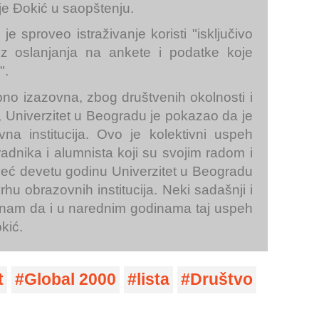
 je Đokić u saopštenju.
je sproveo istraživanje koristi "isključivo
ez oslanjanja na ankete i podatke koje
".
bno izazovna, zbog društvenih okolnosti i
, Univerzitet u Beogradu je pokazao da je
na institucija. Ovo je kolektivni uspeh
radnika i alumnista koji su svojim radom i
već devetu godinu Univerzitet u Beogradu
 obrazovnih institucija. Neki sadašnji i
 nam da i u narednim godinama taj uspeh
kić.
t
Global 2000
lista
Društvo