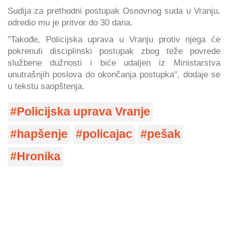
Sudija za prethodni postupak Osnovnog suda u Vranju,
odredio mu je pritvor do 30 dana.
"Takođe, Policijska uprava u Vranju protiv njega će
pokrenuti disciplinski postupak zbog teže povrede
službene dužnosti i biće udaljen iz Ministarstva
unutrašnjih poslova do okončanja postupka", dodaje se
u tekstu saopštenja.
Policijska uprava Vranje
hapšenje
policajac
pešak
Hronika