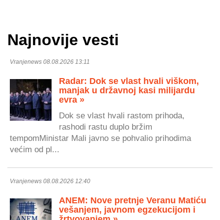
Najnovije vesti
Vranjenews 08.08.2026 13:11
Radar: Dok se vlast hvali viškom,
manjak u državnoj kasi milijardu
evra »
Dok se vlast hvali rastom prihoda,
rashodi rastu duplo bržim
tempomMinistar Mali javno se pohvalio prihodima
većim od pl...
Vranjenews 08.08.2026 12:40
ANEM: Nove pretnje Veranu Matiću
vešanjem, javnom egzekucijom i
žrtvovanjem »