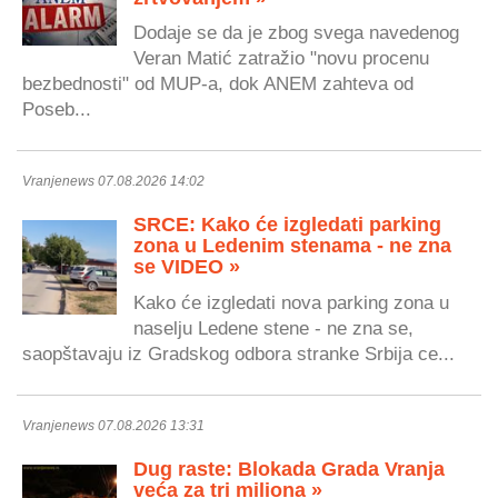
Dodaje se da je zbog svega navedenog
Veran Matić zatražio "novu procenu
bezbednosti" od MUP-a, dok ANEM zahteva od
Poseb...
Vranjenews 07.08.2026 14:02
SRCE: Kako će izgledati parking
zona u Ledenim stenama - ne zna
se VIDEO »
Kako će izgledati nova parking zona u
naselju Ledene stene - ne zna se,
saopštavaju iz Gradskog odbora stranke Srbija ce...
Vranjenews 07.08.2026 13:31
Dug raste: Blokada Grada Vranja
veća za tri miliona »