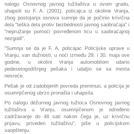
nalogu Osnovnog javnog tužilaštva u ovom gradu,
uhapsili su F. A. (2001), policajca iz okoline Vranja,
zbog postojanja osnova sumnje da je počinio krivična
dela "teška dela protiv bezbednosti javnog saobraćaja" i
"nepružanje pomoći povređenom licu u saobraćajnoj
nezgodi".
"Sumnja se da je F. A, policajac Policijske uprave u
Vranju, van dužnosti, u noći između 29. i 30. maja ove
godine, u okolini Vranja automobilom udario
pedesetogodišnjeg pešaka i udaljio se sa mesta
nesreće.
Pešak je od zadobijenih povreda preminuo, a policija je
osumnjičenog ubrzo pronašla i uhapsila.
Po nalogu dežurnog javnog tužioca Osnovnog javnog
tužilaštva u Vranju, osumnjičenom je određeno
zadržavanje do 48 sati nakon čega je, uz krivičnu
prijavu, priveden tužilaštvu", piše u policijskom
saopštenju.