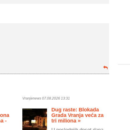
Vranjenews 07.08.2026 13:31
Dug raste: Blokada
zona
Grada Vranja veća za
a -
tri miliona »
»
U poslednjih deset dana