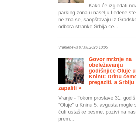
Kako će izgledati no
parking zona u naselju Ledene ste
ne zna se, saopštavaju iz Gradsk
odbora stranke Srbija ce...
Vranjenews 07.08.2026 13:05
Govor mržnje na
obeležavanju
godišnjice Oluje u
Kninu: Drinu ćem
pregaziti, a Srbiju
zapaliti »
Vranje - Tokom proslave 31. godiš
"Oluje" u Kninu 5. avgusta mogle 
čuti ustaške pesme, pozivi na nasi
prem...