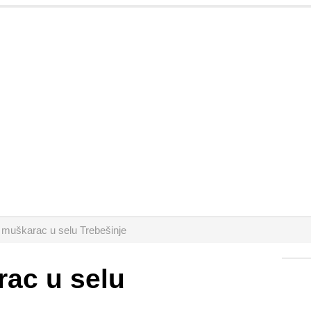
 muškarac u selu Trebešinje
ac u selu