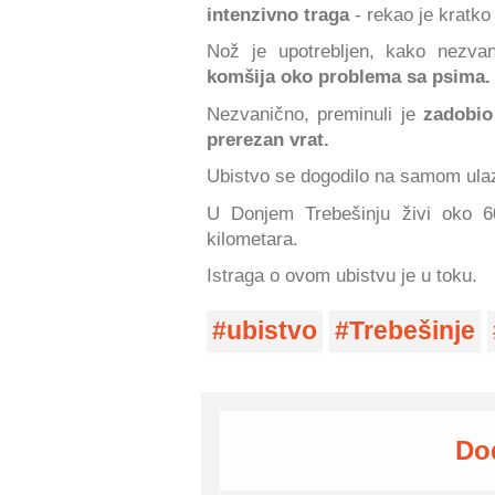
intenzivno traga
- rekao je kratk
Nož je upotrebljen, kako nezva
komšija oko problema sa psima.
Nezvanično, preminuli je
zadobio
prerezan vrat.
Ubistvo se dogodilo na samom ulazu
U Donjem Trebešinju živi oko 6
kilometara.
Istraga o ovom ubistvu je u toku.
ubistvo
Trebešinje
Do