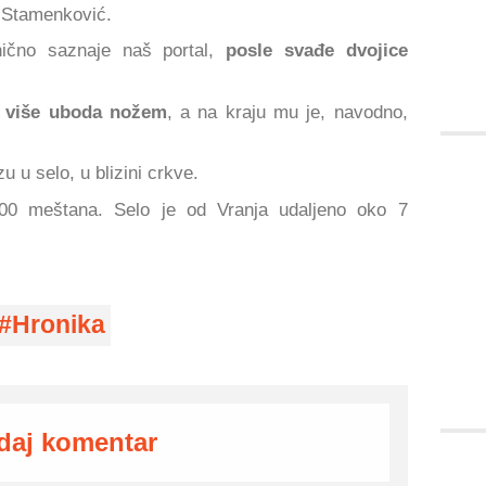
o Stamenković.
nično saznaje naš portal,
posle svađe dvojice
 više uboda nožem
, a na kraju mu je, navodno,
 u selo, u blizini crkve.
00 meštana. Selo je od Vranja udaljeno oko 7
Hronika
daj komentar