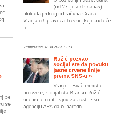
va
(od 27. jula do danas)
ne -
blokada jednog od računa Grada
og
Vranja u Upravi za Trezor (koji podleže
fi...
Vranjenews 07.08.2026 12:51
Ružić pozvao
socijaliste da povuku
jasne crvene linije
o
prema SNS-u »
Vranje - Bivši ministar
prosvete, socijalista Branko Ružić
njice
ocenio je u intervjuu za austrijsku
su se
agenciju APA da bi naredn...
lje