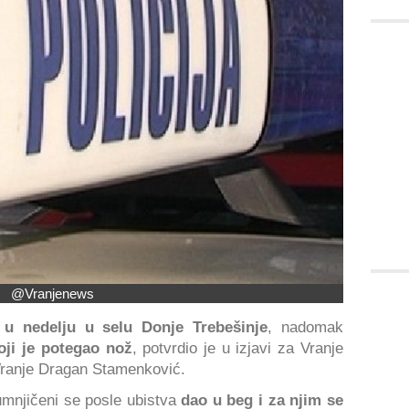
@Vranjenews
 u nedelju u selu Donje Trebešinje
, nadomak
ji je potegao nož
, potvrdio je u izjavi za Vranje
Vranje Dragan Stamenković.
umnjičeni se posle ubistva
dao u beg i za njim se