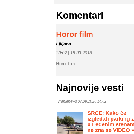
Komentari
Horor film
Ljiljana
20:02 |
18.03.2018
Horor film
Najnovije vesti
Vranjenews 07.08.2026 14:02
SRCE: Kako će
izgledati parking 
u Ledenim stenam
ne zna se VIDEO 