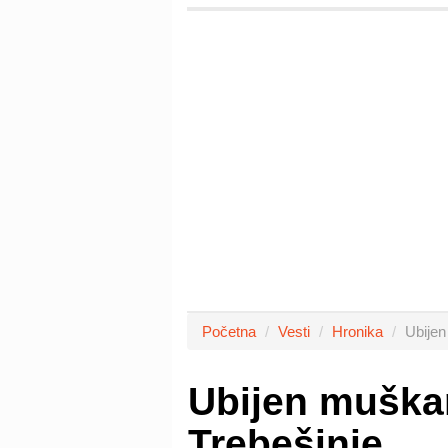
Početna
Vesti
Hronika
Ubijen
Ubijen muškar
Trebešinje