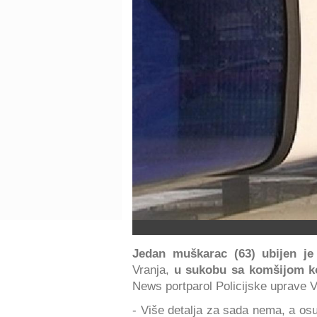
Jedan muškarac (63) ubijen je
Vranja,
u sukobu sa komšijom ko
News portparol Policijske uprave 
- Više detalja za sada nema, a os