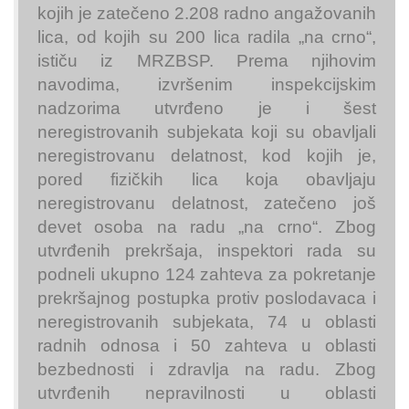
kojih je zatečeno 2.208 radno angažovanih
lica, od kojih su 200 lica radila „na crno“,
ističu iz MRZBSP. Prema njihovim
navodima, izvršenim inspekcijskim
nadzorima utvrđeno je i šest
neregistrovanih subjekata koji su obavljali
neregistrovanu delatnost, kod kojih je,
pored fizičkih lica koja obavljaju
neregistrovanu delatnost, zatečeno još
devet osoba na radu „na crno“. Zbog
utvrđenih prekršaja, inspektori rada su
podneli ukupno 124 zahteva za pokretanje
prekršajnog postupka protiv poslodavaca i
neregistrovanih subjekata, 74 u oblasti
radnih odnosa i 50 zahteva u oblasti
bezbednosti i zdravlja na radu. Zbog
utvrđenih nepravilnosti u oblasti