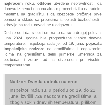
najkraćem roku, otklone
utvrđene nepravilnosti, da
donesu izmenu i dopunu akta o proceni rizika na radnim
mestima na gradilištu, i da obezbede pružanje prve
pomoći u skladu sa propisima iz oblasti bezbednosti i
zdravlja na radu, navodi se u odgovoru.
Dodaje se i da, s obzirom na to da su u drugoj polovini
juna 2024. godine bile prognozirane visoke dnevne
temperature, inspekcija rada je, od 19. juna,
pojačala
inspekcijske nadzore
na gradilištima i odgovornim
licima na gradilištima delili primerke Smernica za
bezbedan i zdrav rad na otvorenom pri visokim
temperaturama.
Nadzor: Dvesta radnika na crno
Inspektori rada su, u periodu od 19. do 21.
juna, izvršili 728 nadzora na gradilištima, a
zbog visokih dnevnih temperatura, prilikom