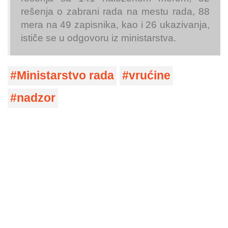
rešenja o zabrani rada na mestu rada, 88
mera na 49 zapisnika, kao i 26 ukazivanja,
ističe se u odgovoru iz ministarstva.
Ministarstvo rada
vrućine
nadzor