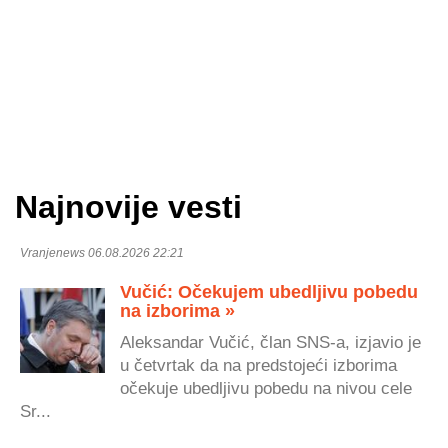
Najnovije vesti
Vranjenews 06.08.2026 22:21
Vučić: Očekujem ubedljivu pobedu
na izborima »
Aleksandar Vučić, član SNS-a, izjavio je
u četvrtak da na predstojeći izborima
očekuje ubedljivu pobedu na nivou cele
Sr...