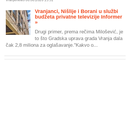
Vranjenews 06.08.2026 15:51
Vranjanci, Nišlije i Borani u službi
budžeta privatne televizije Informer
»
Drugi primer, prema rečima Milošević, je
to što Gradska uprava grada Vranja dala
čak 2,8 miliona za oglašavanje."Kakvo o...