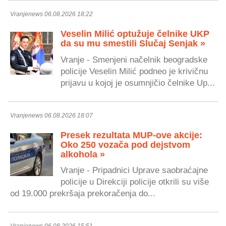
Vranjenews 06.08.2026 18:22
Veselin Milić optužuje čelnike UKP
da su mu smestili Slučaj Senjak »
Vranje - Smenjeni načelnik beogradske
policije Veselin Milić podneo je krivičnu
prijavu u kojoj je osumnjičio čelnike Up...
Vranjenews 06.08.2026 18:07
Presek rezultata MUP-ove akcije:
Oko 250 vozača pod dejstvom
alkohola »
Vranje - Pripadnici Uprave saobraćajne
policije u Direkciji policije otkrili su više
od 19.000 prekršaja prekoračenja do...