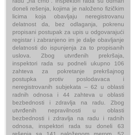
radu „na crno“. Inspektori rada su odmah
doneli rešenja, kojima je naloženo fizičkim
licima koja obavljaju neregistrovanu
delatnost da, bez odlaganja, pokrenu
propisani postupak za upis u odgovarajući
registar i zabranjeno im je dalje obavljanje
delatnosti do ispunjenja za to propisanih
uslova. Zbog utvrđenih prekršaja,
inspektori rada su podneli ukupno 106
zahteva za pokretanje prekršajnog
postupka protiv poslodavaca i
neregistrovanih subjekata – 62 u oblasti
radnih odnosa i 44 zahteva u oblasti
bezbednosti i zdravlja na radu. Zbog
utvrđenih nepravilnosti u oblasti
bezbednosti i zdravlja na radu i radnih
odnosa, inspektori rada su doneli 63
rešenja sa 141 naloženom merom, 52