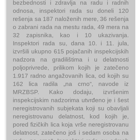
bezbednosti i zdravlja na radu i radnih
odnosa, inspektori rada su doneli 120
rešenja sa 187 naloženih mere, 36 rešenja
o zabrani rada na mestu rada, 49 mera na
32 zapisnika, kao i 10 ukazivanja.
Inspektori rada su, dana 10. i 11. jula,
izvršili ukupno 615 pojačanih inspekcijskih
nadzora na gradilištima i u delatnosti
poljoprivrede, prilikom kojih je zatečeno
1.917 radno angažovanih lica, od kojih su
162 lica radila „na crno“, navode iz
MRZBSP. Kako dodaju, izvršenim
inspekcijskim nadzorima utvrđeno je i šest
neregistrovanih subjekata koji su obavljali
neregistrovanu delatnost, kod kojih je,
pored fizičkih lica koja vrše neregistrovanu
delatnost, zatečeno još i sedam osoba na