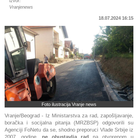
Izvor:
Vranjenews
18.07.2024 16:15
Foto ilustracija Vranje news
Vranje/Beograd - Iz Ministarstva za rad, zapošljavanje,
boračka i socijalna pitanja (MRZBSP) odgovorili su
Agenciji FoNetu da se, shodno preporuci Vlade Srbije iz
2007. godine,
ne obustavlja rad
na otvorenom u