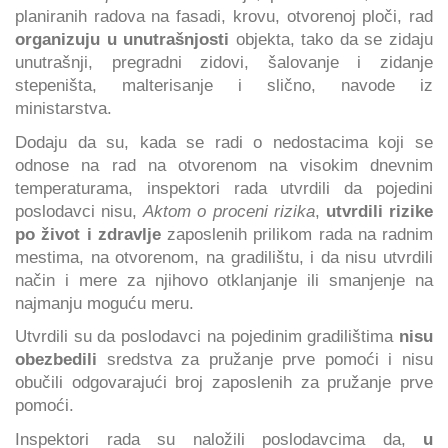
planiranih radova na fasadi, krovu, otvorenoj ploči, rad
organizuju u unutrašnjosti
objekta, tako da se zidaju
unutrašnji, pregradni zidovi, šalovanje i zidanje
stepeništa, malterisanje i slično, navode iz
ministarstva.
Dodaju da su, kada se radi o nedostacima koji se
odnose na rad na otvorenom na visokim dnevnim
temperaturama, inspektori rada utvrdili da pojedini
poslodavci nisu,
Aktom o proceni rizika
,
utvrdili rizike
po život i zdravlje
zaposlenih prilikom rada na radnim
mestima, na otvorenom, na gradilištu, i da nisu utvrdili
način i mere za njihovo otklanjanje ili smanjenje na
najmanju moguću meru.
Utvrdili su da poslodavci na pojedinim gradilištima
nisu
obezbedili
sredstva za pružanje prve pomoći i nisu
obučili odgovarajući broj zaposlenih za pružanje prve
pomoći.
Inspektori rada su naložili poslodavcima da,
u