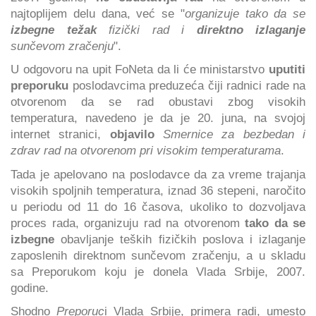
najtoplijem delu dana, već se "
organizuje tako da se
izbegne težak
fizički rad i
direktno izlaganje
sunčevom zračenju
".
U odgovoru na upit FoNeta da li će ministarstvo
uputiti
preporuku
poslodavcima preduzeća čiji radnici rade na
otvorenom da se rad obustavi zbog visokih
temperatura, navedeno je da je 20. juna, na svojoj
internet stranici,
objavilo
Smernice za bezbedan i
zdrav rad na otvorenom pri visokim temperaturama
.
Tada je apelovano na poslodavce da za vreme trajanja
visokih spoljnih temperatura, iznad 36 stepeni, naročito
u periodu od 11 do 16 časova, ukoliko to dozvoljava
proces rada, organizuju rad na otvorenom
tako da se
izbegne
obavljanje teških fizičkih poslova i izlaganje
zaposlenih direktnom sunčevom zračenju, a u skladu
sa Preporukom koju je donela Vlada Srbije, 2007.
godine.
Shodno
Preporuc
i Vlada Srbije, primera radi, umesto