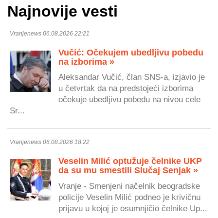
Najnovije vesti
Vranjenews 06.08.2026 22:21
Vučić: Očekujem ubedljivu pobedu
na izborima »
Aleksandar Vučić, član SNS-a, izjavio je
u četvrtak da na predstojeći izborima
očekuje ubedljivu pobedu na nivou cele
Sr...
Vranjenews 06.08.2026 18:22
Veselin Milić optužuje čelnike UKP
da su mu smestili Slučaj Senjak »
Vranje - Smenjeni načelnik beogradske
policije Veselin Milić podneo je krivičnu
prijavu u kojoj je osumnjičio čelnike Up...