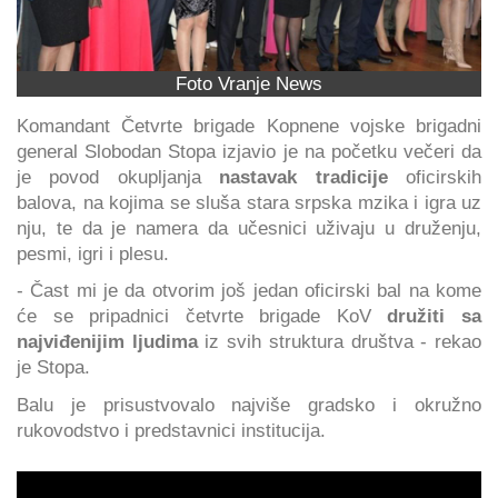
Foto Vranje News
Komandant Četvrte brigade Kopnene vojske brigadni
general Slobodan Stopa izjavio je na početku večeri da
je povod okupljanja
nastavak tradicije
oficirskih
balova, na kojima se sluša stara srpska mzika i igra uz
nju, te da je namera da učesnici uživaju u druženju,
pesmi, igri i plesu.
- Čast mi je da otvorim još jedan oficirski bal na kome
će se pripadnici četvrte brigade KoV
družiti sa
najviđenijim ljudima
iz svih struktura društva - rekao
je Stopa.
Balu je prisustvovalo najviše gradsko i okružno
rukovodstvo i predstavnici institucija.