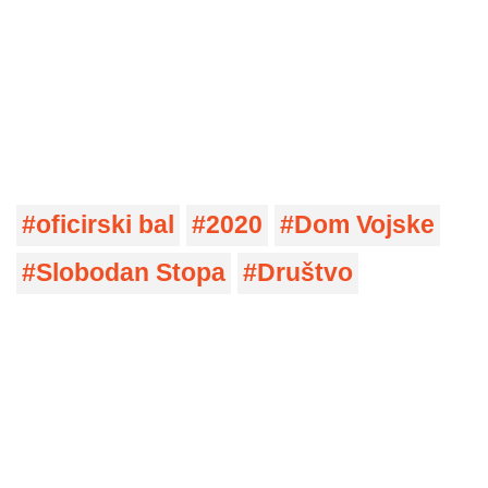
oficirski bal
2020
Dom Vojske
Slobodan Stopa
Društvo