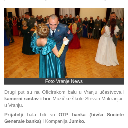
Foto Vranje News
Drugi put su na Oficirskom balu u Vranju učestvovali
kamerni sastav i hor
Muzičke škole Stevan Mokranjac
u Vranju.
Prijatelji
bala bili su
OTP banka (bivša Societe
Generale banka)
i Kompanija
Jumko.