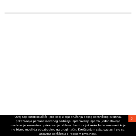
Ovaj sajt koristi kolačiće (cookies) u cilju pružanja boljeg korisničkog iskustva,
X
prikazivanja personalizovanog sadržaja, sprečavanja spama, jednostavnije
moderacije komentara, prikazivanja reklama, kao i za još neke funkcionalnosti koje
ne bismo mogli da obezbedimo na drugi način. Korišćenjem sajta saglasni ste sa
Uslovima korišćenja i Politikom privatnosti.