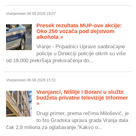
Vranjenews 06.08.2026 18:07
Presek rezultata MUP-ove akcije:
Oko 250 vozača pod dejstvom
alkohola »
Vranje - Pripadnici Uprave saobraćajne
policije u Direkciji policije otkrili su više
od 19.000 prekršaja prekoračenja do...
Vranjenews 06.08.2026 15:51
Vranjanci, Nišlije i Borani u službi
budžeta privatne televizije Informer
»
Drugi primer, prema rečima Milošević, je
to što Gradska uprava grada Vranja dala
čak 2,8 miliona za oglašavanje."Kakvo o...