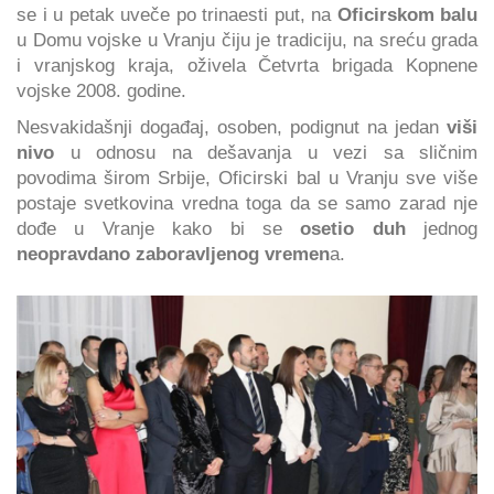
se i u petak uveče po trinaesti put, na
Oficirskom balu
u Domu vojske u Vranju čiju je tradiciju, na sreću grada
i vranjskog kraja, oživela Četvrta brigada Kopnene
vojske 2008. godine.
Nesvakidašnji događaj, osoben, podignut na jedan
viši
nivo
u odnosu na dešavanja u vezi sa sličnim
povodima širom Srbije, Oficirski bal u Vranju sve više
postaje svetkovina vredna toga da se samo zarad nje
dođe u Vranje kako bi se
osetio duh
jednog
neopravdano zaboravljenog vremen
a.