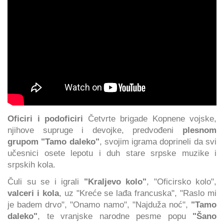
Oficiri i podoficiri
Četvrte brigade Kopnene vojske,
njihove supruge i devojke, predvođeni
plesnom
grupom "Tamo daleko"
, svojim igrama doprineli da svi
učesnici osete lepotu i duh stare srpske muzike i
srpskih kola.
Čuli su se i igrali
"Kraljevo kolo"
, "Oficirsko kolo",
valceri i kola
, uz "Kreće se lađa francuska", "Raslo mi
je badem drvo", "Onamo namo", "Najduža noć",
"Tamo
daleko"
, te vranjske narodne pesme popu
"Šano