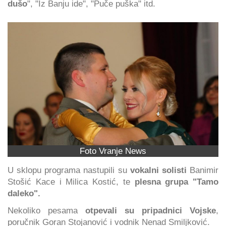
dušo
", "Iz Banju ide", "Puče puška" itd.
Foto Vranje News
U sklopu programa nastupili su
vokalni solisti
Banimir
Stošić Kace i Milica Kostić, te
plesna grupa "Tamo
daleko".
Nekoliko pesama
otpevali su pripadnici Vojske
,
poručnik Goran Stojanović i vodnik Nenad Smiljković.