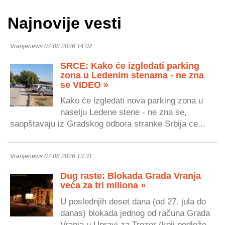
Najnovije vesti
Vranjenews 07.08.2026 14:02
SRCE: Kako će izgledati parking
zona u Ledenim stenama - ne zna
se VIDEO »
Kako će izgledati nova parking zona u
naselju Ledene stene - ne zna se,
saopštavaju iz Gradskog odbora stranke Srbija ce...
Vranjenews 07.08.2026 13:31
Dug raste: Blokada Grada Vranja
veća za tri miliona »
U poslednjih deset dana (od 27. jula do
danas) blokada jednog od računa Grada
Vranja u Upravi za Trezor (koji podleže