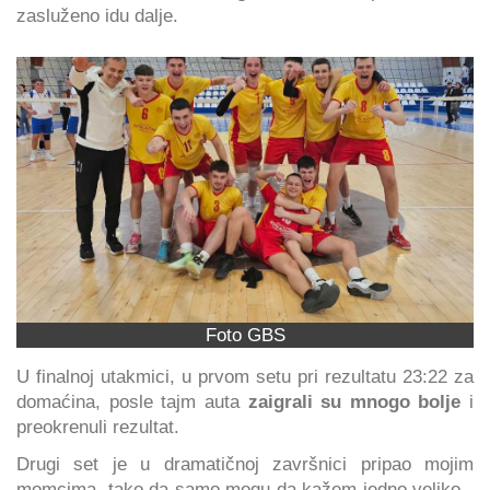
zasluženo idu dalje.
Foto GBS
U finalnoj utakmici, u prvom setu pri rezultatu 23:22 za
domaćina, posle tajm auta
zaigrali su mnogo bolje
i
preokrenuli rezultat.
Drugi set je u dramatičnoj završnici pripao mojim
momcima, tako da samo mogu da kažem jedno veliko -