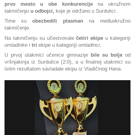
prvo mesto u obe konkurencije
na
okružnom
takmičenju
u odbojci,
koje je održano u Surdulici.
Time su
obezbedili plasman
na međuokružno
takmičenje.
Na takmičenju su učestvovale
četiri ekipe
u kategoriji
omladinke
i
tri
ekipe u kategoriji
omladinci
.
U prvoj utakmici učenice gimnazije
bile su bolje
od
vršnjakinja iz Surdulice (2:0), a u finalnoj utakmici su
istim rezultatom savladale ekipu iz Vladičinog Hana.