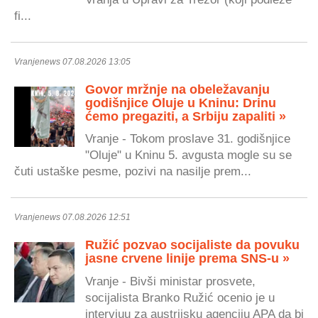
fi...
Vranjenews 07.08.2026 13:05
Govor mržnje na obeležavanju
godišnjice Oluje u Kninu: Drinu
ćemo pregaziti, a Srbiju zapaliti »
Vranje - Tokom proslave 31. godišnjice
"Oluje" u Kninu 5. avgusta mogle su se
čuti ustaške pesme, pozivi na nasilje prem...
Vranjenews 07.08.2026 12:51
Ružić pozvao socijaliste da povuku
jasne crvene linije prema SNS-u »
Vranje - Bivši ministar prosvete,
socijalista Branko Ružić ocenio je u
intervjuu za austrijsku agenciju APA da bi