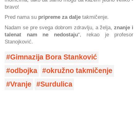
bravo!
Pred nama su
pripreme za dalje
takmičenje.
Nadam se pre svega dobrom zdravlju, a želja,
znanje i
talenat nam ne nedostaju
“, rekao je profesor
Stanojković.
Gimnazija Bora Stanković
odbojka
okružno takmičenje
Vranje
Surdulica