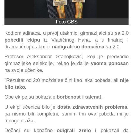
Foto GBS
Kod omladinaca, u prvoj utakmici gimnazijalci su sa 2:0
pobedili ekipu
iz Vladičinog Hana, a u finalnoj i
dramatičnoj utakmici
nadigrali su domaćina
sa 2:0.
Profesor Aleksandar Stanojković, koji je predvodio
gimnazijske selekcije, rekao je da je
veoma ponosan
na svoje učenike.
"Rezultat od 2:0 možda se čini kao laka pobeda, ali
nije
bilo tako.
Obe ekipe su pokazale
borbenost i talenat
.
U ekipi učenica bilo je
dosta zdravstvenih problema
,
pa nismo bili kompletni, samim tim ova pobeda mi je
mnogo draža.
Dečaci su konačno
odigrali zrelo
i pokazali da