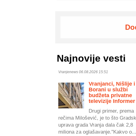
Do
Najnovije vesti
Vranjenews 06.08.2026 15:51
Vranjanci, Nišlije i
Borani u službi
budžeta privatne
televizije Informer
Drugi primer, prema
rečima Milošević, je to što Grads
uprava grada Vranja dala čak 2,8
miliona za oglašavanje."Kakvo o..