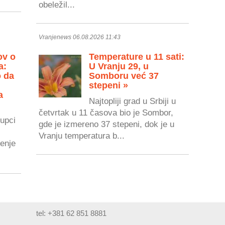
obeležil...
Vranjenews 06.08.2026 11:43
ov o
Temperature u 11 sati:
a:
U Vranju 29, u
o da
Somboru već 37
stepeni »
a
Najtopliji grad u Srbiji u
četvrtak u 11 časova bio je Sombor,
upci
gde je izmereno 37 stepeni, dok je u
Vranju temperatura b...
renje
tel: +381 62 851 8881