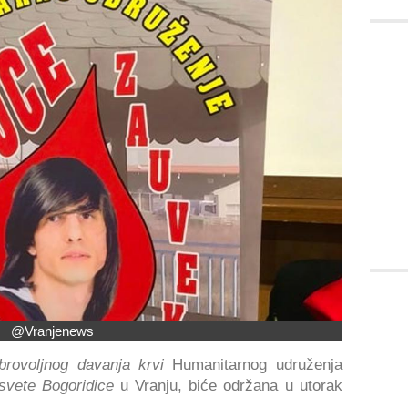
@Vranjenews
brovoljnog davanja krvi
Humanitarnog udruženja
svete Bogoridice
u Vranju, biće održana u utorak