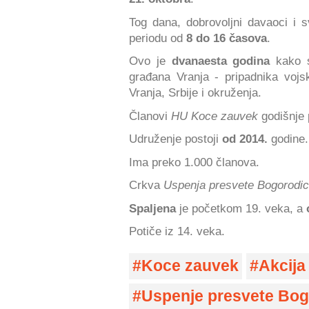
Tog dana, dobrovoljni davaoci i 
periodu od
8 do 16 časova
.
Ovo je
dvanaesta godina
kako se
građana Vranja - pripadnika vojske
Vranja, Srbije i okruženja.
Članovi
HU Koce zauvek
godišnje 
Udruženje postoji
od 2014.
godine.
Ima preko 1.000 članova.
Crkva
Uspenja presvete Bogorodi
Spaljena
je početkom 19. veka, a
Potiče iz 14. veka.
Koce zauvek
Akcija
Uspenje presvete Bog