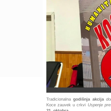
Tradicionalna
godišnja akcija
do
Koce zauvek u crkvi
Uspenje pre
21. oktobra
.