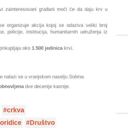
svi zainteresovani građani moći će da daju krv u
 organizuje akcija kojoj se odaziva veliki broj
, policije, institucija, humanitarnih udruženja iz
prikupljaju oko
1.500 jedinica
krvi.
ce
nalazi se u vranjskom naselju
Sobina
.
obnovljena
dve decenije kasnije.
crkva
oridice
Društvo