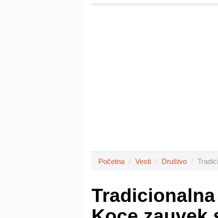
Početna
Vesti
Društvo
Tradic
Tradicionalna
Koce zauvek 