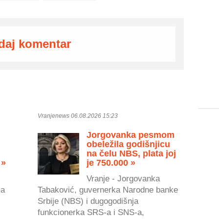
daj komentar
Vranjenews 06.08.2026 15:23
Jorgovanka pesmom
obeležila godišnjicu
na čelu NBS, plata joj
 »
je 750.000 »
Vranje - Jorgovanka
ka
Tabaković, guvernerka Narodne banke
Srbije (NBS) i dugogodišnja
.
funkcionerka SRS-a i SNS-a,