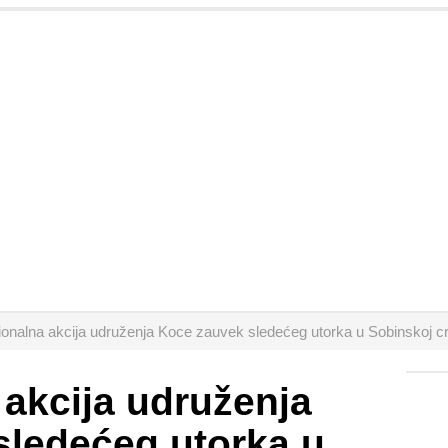
ionalna akcija udruženja Koce zauvek sledećeg utorka u Sobinskoj cr
 akcija udruženja
sledećeg utorka u