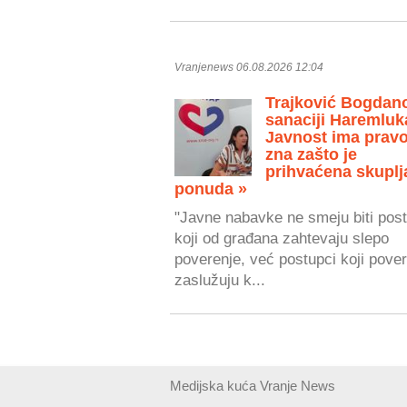
Vranjenews 06.08.2026 12:04
Trajković Bogdan
sanaciji Haremluk
Javnost ima prav
zna zašto je
prihvaćena skuplj
ponuda »
"Javne nabavke ne smeju biti post
koji od građana zahtevaju slepo
poverenje, već postupci koji pove
zaslužuju k...
Medijska kuća Vranje News