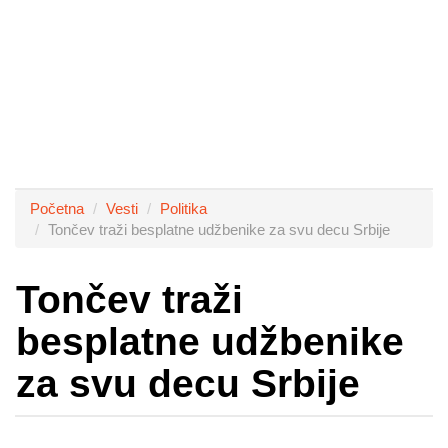
Početna
Vesti
Politika
Tončev traži besplatne udžbenike za svu decu Srbije
Tončev traži
besplatne udžbenike
za svu decu Srbije