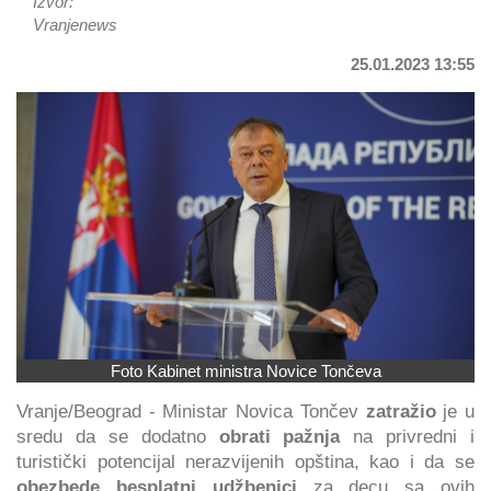
Izvor:
Vranjenews
25.01.2023 13:55
Foto Kabinet ministra Novice Tončeva
Vranje/Beograd - Ministar Novica Tončev
zatražio
je u
sredu da se dodatno
obrati pažnja
na privredni i
turistički potencijal nerazvijenih opština, kao i da se
obezbede besplatni udžbenici
za decu sa ovih