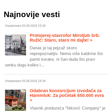
Najnovije vesti
Vranjenews 05.08.2026 19:34
Protojerej-stavrofor Miroljub Srb.
Ružić: Staro, staro mi dajte! »
Danas je taj pejzaž skoro
neprepoznatljiv. Nema više kaldrme što
pamti korake, ni šan-duda što pravi
senku dugu koliko i...
Vranjenews 05.08.2026 18:34
Odabran konzorcijum izvođača za
Haremluk: Za početak 650.000 evra
»
Vlasnik preduzeća "Niković Company" je