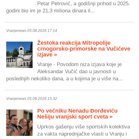
Petar Petrović, a godišnji prihod u 2025.
godini bio im je 21,3 miliona dinara il...
Vranjenews 05.08.2026 17:14
Žestoka reakcija Mitropolije
crnogorsko-primorske na Vučićeve
izjave »
Vranje - Povodom niza izjava koje je
Aleksandar Vučić dao u javnosti u
poslednjih nekoliko dana, a u kojima je u više na...
Vranjenews 05.08.2026 15:32
Po većniku Nenadu Đorđeviću
Nešiju vranjski sport cveta »
Uprkos gašenju više sportskih kolektiva
za vakta naprednjačke vlasti u Vranju i