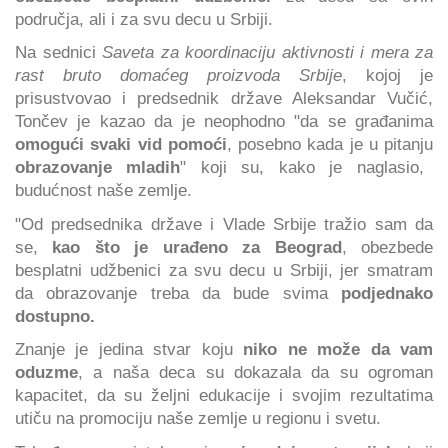
područja, ali i za svu decu u Srbiji.
Na sednici
Saveta za koordinaciju aktivnosti i mera za
rast bruto domaćeg proizvoda Srbije
, kojoj je
prisustvovao i predsednik države Aleksandar Vučić,
Tončev je kazao da je neophodno "da se građanima
omogući svaki vid pomoći
, posebno kada je u pitanju
obrazovanje mladih
" koji su, kako je naglasio,
budućnost naše zemlje.
"Od predsednika države i Vlade Srbije tražio sam da
se,
kao što je urađeno za Beograd
, obezbede
besplatni udžbenici za svu decu u Srbiji, jer smatram
da obrazovanje treba da bude svima
podjednako
dostupno.
Znanje je jedina stvar koju
niko ne može da vam
oduzme
, a naša deca su dokazala da su ogroman
kapacitet, da su željni edukacije i svojim rezultatima
utiču na promociju naše zemlje u regionu i svetu.