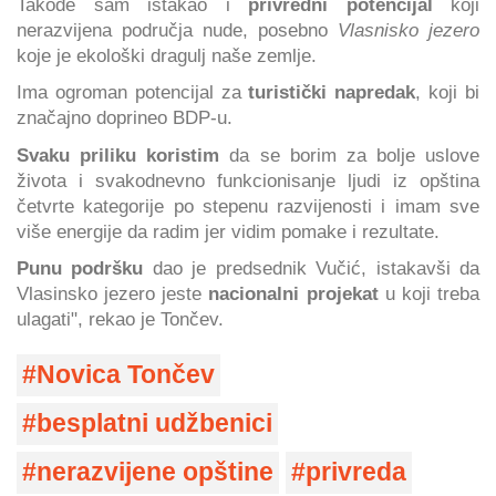
Takođe sam istakao i
privredni potencijal
koji
nerazvijena područja nude, posebno
Vlasnisko jezero
koje je ekološki dragulj naše zemlje.
Ima ogroman potencijal za
turistički napredak
, koji bi
značajno doprineo BDP-u.
Svaku priliku koristim
da se borim za bolje uslove
života i svakodnevno funkcionisanje ljudi iz opština
četvrte kategorije po stepenu razvijenosti i imam sve
više energije da radim jer vidim pomake i rezultate.
Punu podršku
dao je predsednik Vučić, istakavši da
Vlasinsko jezero jeste
nacionalni projekat
u koji treba
ulagati", rekao je Tončev.
Novica Tončev
besplatni udžbenici
nerazvijene opštine
privreda