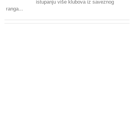
istupanju više klubova iz saveznog
ranga...