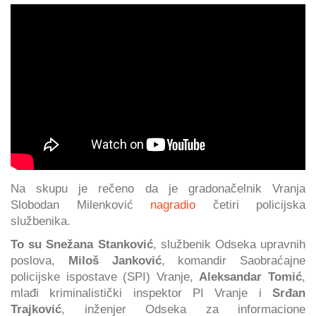
Na skupu je rečeno da je gradonačelnik Vranja
Slobodan Milenković
nagradio
četiri policijska
službenika.
To su Snežana Stanković
, službenik Odseka upravnih
poslova,
Miloš Janković
, komandir Saobraćajne
policijske ispostave (SPI) Vranje,
Aleksandar Tomić
,
mlađi kriminalistički inspektor PI Vranje i
Srđan
Trajković
, inženjer Odseka za informacione