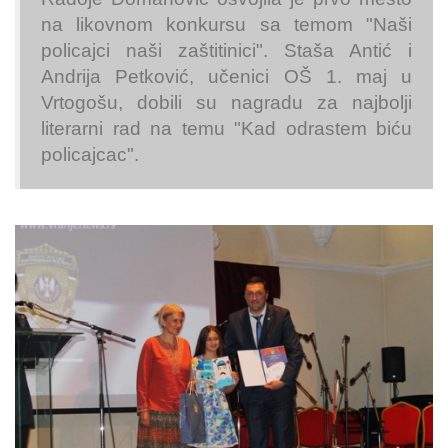
na likovnom konkursu sa temom "Naši
policajci naši zaštitinici". Staša Antić i
Andrija Petković, učenici OŠ 1. maj u
Vrtogošu, dobili su nagradu za najbolji
literarni rad na temu "Kad odrastem biću
policajcac".