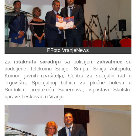
PFoto VranjeNews
Za
istaknutu saradnju
sa policijom
zahvalnice
su
dodeljene Telekomu Srbije, Simpu, Srbija Autoputu,
Komori javnih izvršitelja, Centru za socijalni rad u
Trgovištu, Specijalnoj bolnici za plućne bolesti u
Surdulici, preduzeću Supernova, ispostavi Školske
uprave Leskovac u Vranju.