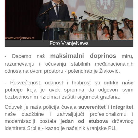
Foto VranjeNews
maksimalni doprinos
- Daćemo naš
miru,
razumevanju i očuvanju stabilnih međunacionalnih
odnosa na ovom prostoru - potencirao je Živković.
- Posvećenost, odanost i hrabrost su
odlike naše
policije
koja je uvek spremna da odgovori svim
bezbednosnim rizicima i zaštiti sigurnost građana.
Oduvek je naša policija čuvala
suverenitet i integritet
naše otadžbine i zahvaljujući profesionalizmu i
modernizaciji postala
jedan od stubova
državnog
identiteta Srbije - kazao je načelnik vranjske PU.