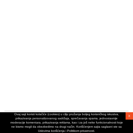
Ovaj sajt koristi kolačiće (cookies) u cilju pružanja boljeg korisničkog iskustva,
X
prikazivanja personalizovanog sadržaja, sprečavanja spama, jednostavnije
moderacije komentara, prikazivanja reklama, kao i za još neke funkcionalnosti koje
ne bismo mogli da obezbedimo na drugi način. Korišćenjem sajta saglasni ste sa
Uslovima korišćenja i Politikom privatnosti.