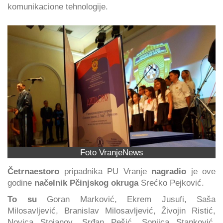
komunikacione tehnologije.
Foto VranjeNews
Četrnaestoro
pripadnika PU Vranje
nagradio
je ove
godine
načelnik Pčinjskog okruga
Srećko Pejković.
To su
Goran Marković, Ekrem Jusufi, Saša
Milosavljević, Branislav Milosavljević, Živojin Ristić,
Novica Stojanov, Srđan Pešić, Sonjica Stanković,