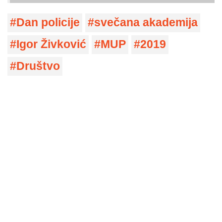
Dan policije
svečana akademija
Igor Živković
MUP
2019
Društvo