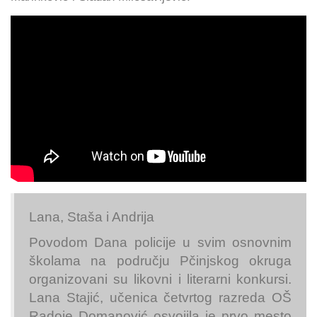
Lana, Staša i Andrija
Povodom Dana policije u svim osnovnim
školama na području Pčinjskog okruga
organizovani su likovni i literarni konkursi.
Lana Stajić, učenica četvrtog razreda OŠ
Radoje Domanović osvojila je prvo mesto