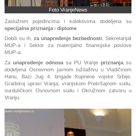
Foto VranjeNews
Zaslužnim pojedincima i kolektivima dodeljena su
specijalna priznanja
i
diplome
.
Dobili su ih,
za unapređenje bezbednosti
, Sekretarijat
MUP-a i Sektor za materijalno finansijske poslove
MUP-a.
Za
unapređenje odnosa
sa PU Vranje
priznanja
su
dodeljena Osnovnom javnom tužilaštvu u Vladičinom
Hanu, Bazi Jug 4. brigade Kopnene vojske Srbije,
Gradskoj upravi Vranja, vranjskom Prekršajnom sudu,
surduličkom Osnovnom sudu i Okružnom zatvoru u
Vranju.