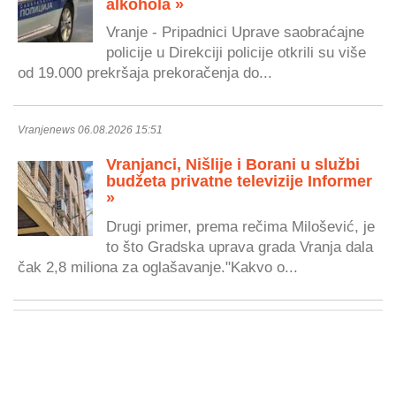
alkohola »
Vranje - Pripadnici Uprave saobraćajne
policije u Direkciji policije otkrili su više
od 19.000 prekršaja prekoračenja do...
Vranjenews 06.08.2026 15:51
Vranjanci, Nišlije i Borani u službi
budžeta privatne televizije Informer
»
Drugi primer, prema rečima Milošević, je
to što Gradska uprava grada Vranja dala
čak 2,8 miliona za oglašavanje."Kakvo o...