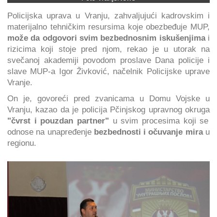
Policijska uprava u Vranju, zahvaljujući kadrovskim i
materijalno tehničkim resursima koje obezbeđuje MUP,
može da odgovori svim bezbednosnim iskušenjima
i
rizicima koji stoje pred njom, rekao je u utorak na
svečanoj akademiji povodom proslave Dana policije i
slave MUP-a Igor Živković, načelnik Policijske uprave
Vranje.
On je, govoreći pred zvanicama u Domu Vojske u
Vranju, kazao da je policija Pčinjskog upravnog okruga
"čvrst i pouzdan partner"
u svim procesima koji se
odnose na unapređenje
bezbednosti i očuvanje mira
u
regionu.