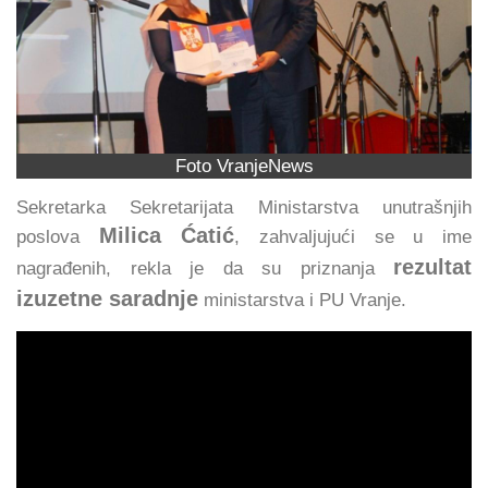
Foto VranjeNews
Sekretarka Sekretarijata Ministarstva unutrašnjih
Milica Ćatić
poslova
, zahvaljujući se u ime
rezultat
nagrađenih, rekla je da su priznanja
izuzetne saradnje
ministarstva i PU Vranje.