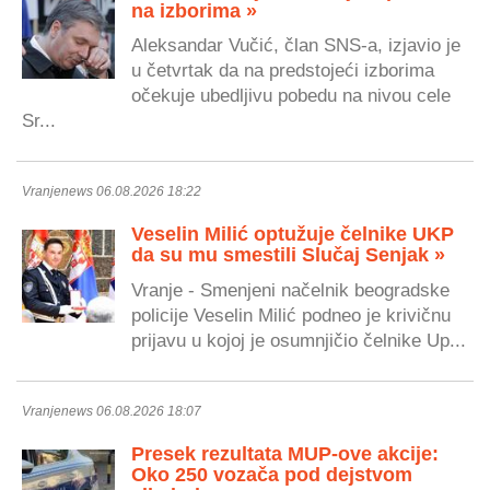
na izborima »
Aleksandar Vučić, član SNS-a, izjavio je
u četvrtak da na predstojeći izborima
očekuje ubedljivu pobedu na nivou cele
Sr...
Vranjenews 06.08.2026 18:22
Veselin Milić optužuje čelnike UKP
da su mu smestili Slučaj Senjak »
Vranje - Smenjeni načelnik beogradske
policije Veselin Milić podneo je krivičnu
prijavu u kojoj je osumnjičio čelnike Up...
Vranjenews 06.08.2026 18:07
Presek rezultata MUP-ove akcije:
Oko 250 vozača pod dejstvom