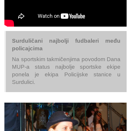
Surduličani najbolji fudbaleri među
policajcima
Na sportskim takmičenjima povodom Dana
MUP-a status najbolje sportske ekipe
ponela je ekipa Policijske stanice u
Surdulici.