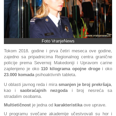
Foto VranjeNews
Tokom 2018. godine i prva četiri meseca ove godine,
zajedno sa pripadnicima Regionalnog centra granične
policije prema Severnoj Makedoniji i Upravom carine
zaplenjeno je oko
110 kilograma opojne droge
i oko
23.000 komada
psihoaktivnih tableta.
U oblasti javnog reda i mira
smanjen je broj prekršaja
,
kao i
saobraćajnih nezgoda
i broj nesreća sa
stradalim osobama.
Multietičnost
je jedna od
karakteristika
ove uprave.
U programu svečane akademije učestvovali su hor i