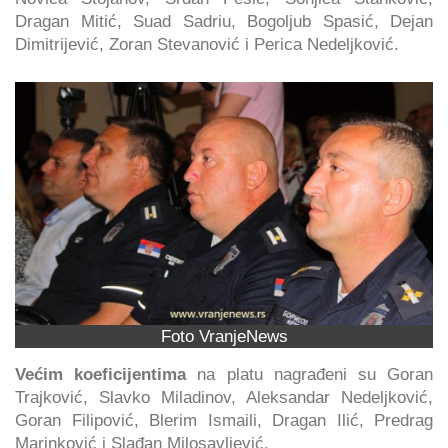
Dragan Mitić, Suad Sadriu, Bogoljub Spasić, Dejan
Dimitrijević, Zoran Stevanović i Perica Nedeljković.
Foto VranjeNews
Većim koeficijentima
na platu nagrađeni su Goran
Trajković, Slavko Miladinov, Aleksandar Nedeljković,
Goran Filipović, Blerim Ismaili, Dragan Ilić, Predrag
Marinković i Slađan Milosavljević.