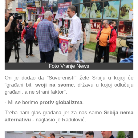
Foto Vranje News
On je dodao da "Suverenisti" žele Srbiju u kojoj će
"građani biti
svoji na svome
, državu u kojoj odlučuju
građani, a ne strani faktor".
- Mi se borimo
protiv globalizma
.
Treba nam glas građana jer za nas samo
Srbija nema
alternativu
- naglasio je Radulović.