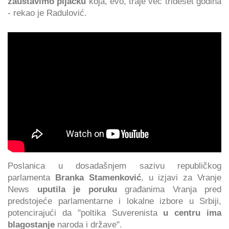
zaustavimo pljačku
koja, evo, traje već trideset godina
- rekao je Radulović.
Poslanica u dosadašnjem sazivu republičkog
parlamenta
Branka Stamenković
, u izjavi za Vranje
News
uputila je poruku
građanima Vranja pred
predstojeće parlamentarne i lokalne izbore u Srbiji,
potencirajući da "poltika Suverenista
u centru ima
blagostanje
naroda i države".