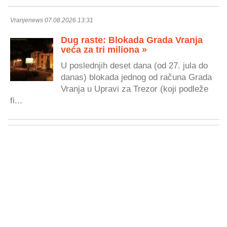
Vranjenews 07.08.2026 13:31
Dug raste: Blokada Grada Vranja
veća za tri miliona »
U poslednjih deset dana (od 27. jula do
danas) blokada jednog od računa Grada
Vranja u Upravi za Trezor (koji podleže
fi...