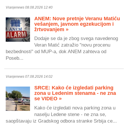
Vranjenews 08.08.2026 12:40
ANEM: Nove pretnje Veranu Matiću
vešanjem, javnom egzekucijom i
žrtvovanjem »
Dodaje se da je zbog svega navedenog
Veran Matić zatražio "novu procenu
bezbednosti" od MUP-a, dok ANEM zahteva od
Poseb...
Vranjenews 07.08.2026 14:02
SRCE: Kako će izgledati parking
zona u Ledenim stenama - ne zna
se VIDEO »
Kako će izgledati nova parking zona u
naselju Ledene stene - ne zna se,
saopštavaju iz Gradskog odbora stranke Srbija ce...