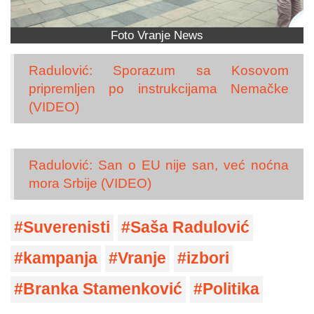
Foto Vranje News
Radulović: Sporazum sa Kosovom
pripremljen po instrukcijama Nemačke
(VIDEO)
Radulović: San o EU nije san, već noćna
mora Srbije (VIDEO)
Suverenisti
Saša Radulović
kampanja
Vranje
izbori
Branka Stamenković
Politika