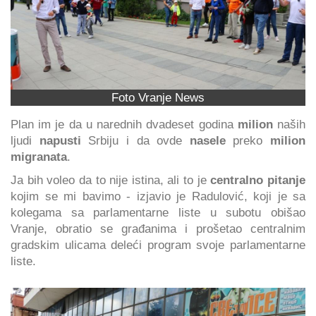
Foto Vranje News
Plan im je da u narednih dvadeset godina
milion
naših
ljudi
napusti
Srbiju i da ovde
nasele
preko
milion
migranata
.
Ja bih voleo da to nije istina, ali to je
centralno pitanje
kojim se mi bavimo - izjavio je Radulović, koji je sa
kolegama sa parlamentarne liste u subotu obišao
Vranje, obratio se građanima i prošetao centralnim
gradskim ulicama deleći program svoje parlamentarne
liste.