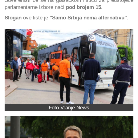
Suverenisti će se na glasačkom listiću za predstojeće
parlamentarne izbore naći
pod brojem 15
.
Slogan
ove liste je
"Samo Srbija nema alternativu"
.
Foto Vranje News