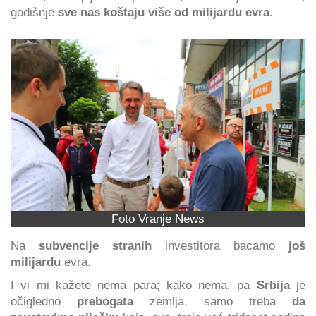
godišnje
sve nas koštaju više od milijardu evra
.
Foto Vranje News
Na
subvencije stranih
investitora bacamo
još
milijardu
evra.
I vi mi kažete nema para; kako nema, pa
Srbija
je
očigledno
prebogata
zemlja, samo treba
da