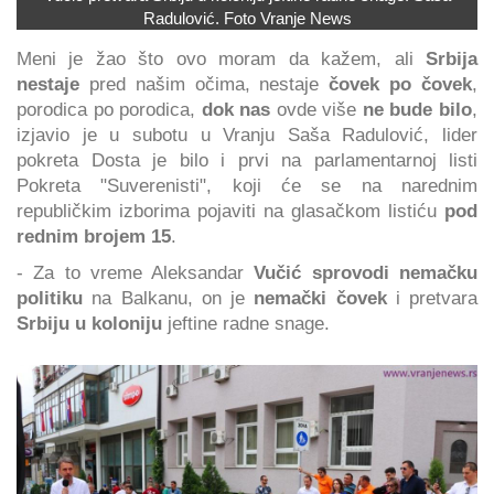
Radulović. Foto Vranje News
Meni je žao što ovo moram da kažem, ali
Srbija
nestaje
pred našim očima, nestaje
čovek po čovek
,
porodica po porodica,
dok nas
ovde više
ne bude bilo
,
izjavio je u subotu u Vranju Saša Radulović, lider
pokreta Dosta je bilo i prvi na parlamentarnoj listi
Pokreta "Suverenisti", koji će se na narednim
republičkim izborima pojaviti na glasačkom listiću
pod
rednim brojem 15
.
- Za to vreme Aleksandar
Vučić sprovodi nemačku
politiku
na Balkanu, on je
nemački čovek
i pretvara
Srbiju u koloniju
jeftine radne snage.