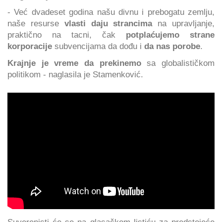
- Već dvadeset godina našu divnu i prebogatu zemlju,
naše resurse
vlasti daju strancima
na upravljanje,
praktično na tacni, čak
potplaćujemo strane
korporacije
subvencijama da dođu i
da nas porobe
.
Krajnje je vreme da prekinemo
sa globalističkom
politikom - naglasila je Stamenković.