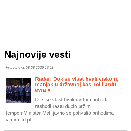
Najnovije vesti
Vranjenews 08.08.2026 13:11
Radar: Dok se vlast hvali viškom,
manjak u državnoj kasi milijardu
evra »
Dok se vlast hvali rastom prihoda,
rashodi rastu duplo bržim
tempomMinistar Mali javno se pohvalio prihodima
većim od pl...