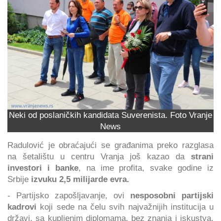
Neki od poslaničkih kandidata Suverenista. Foto Vranje
News
Radulović je obraćajući se građanima preko razglasa
na šetalištu u centru Vranja još kazao da
strani
investori i banke
, na ime profita, svake godine iz
Srbije
izvuku 2,5 milijarde evra.
- Partijsko zapošljavanje, ovi
nesposobni partijski
kadrovi
koji sede na čelu svih najvažnijih institucija u
državi, sa kupljenim diplomama, bez znanja i iskustva,