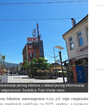
varivanje javnog interesa u oblasti javnog informisanja
odgovornost: Surdulica. Foto Vranje news
ina lokalna samouprava
koja još
nije raspisala
je medijskih sadržaja za 2025. godinu, a konkurs