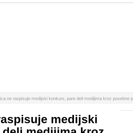
ica ne raspisuje medijski konkurs, pare deli medijima kroz posebne
raspisuje medijski
 deli medijima kroz