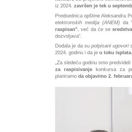
iz 2024.
završen je tek u septem
Predsednica opštine Aleksandra 
elektronskih medija (ANEM)
da 
raspisan"
, već da će se
sredstva
dozvoljava".
Dodala je da su
potpisani ugovori
2024. godinu i da je
u toku isplata
„Za sledeću godinu smo predvideli
za raspisivanje
konkursa za proj
planiramo
da objavimo 2. februar