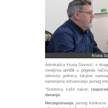
Kruna Sa
Advokatica Kruna Savović, s druge
medijima
izričit
u pogledu načina
odnosno jedinica lokalne samou
namenjena ostvarivanju javnog inte
"Sredstva, kaže zakon,
raspoređ
davanja
.
Neraspisivanje
javnog konkursa z