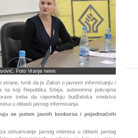
vović. Foto Vranje news
 strane, tvrdi da je
Zakon o javnom informisanju i
 na koji Republika Srbija, autonomna pokrajina
prave treba da rapoređuju budžetska sredstva
resa u oblasti javnog informisanja.
uju se putem javnih konkursa i pojedinačnih
a ostvarivanje javnog interesa u oblasti javnog