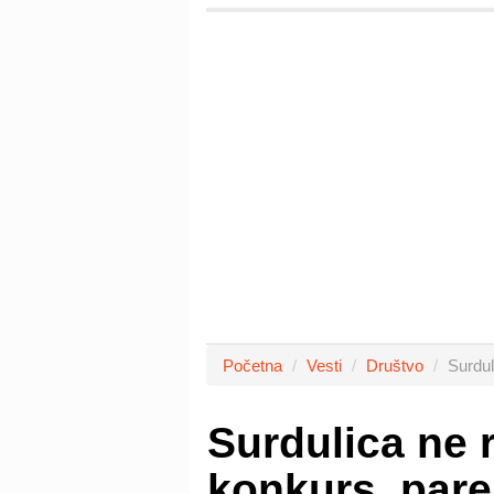
Početna
Vesti
Društvo
Surdul
Surdulica ne 
konkurs, pare