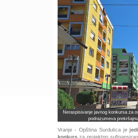
Neraspisivanje javnog konkursa za ost
podrazumeva prekršajnu 
Vranje - Opština Surdulica je
jed
konkurs
za projektno sufinansiran