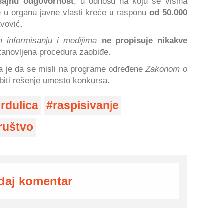
šajnu odgovornost
, u odnosu na koju se visina
 u organu javne vlasti kreće u rasponu
od 50.000
avović.
 informisanju i medijima
ne propisuje nikakve
anovljena procedura zaobiđe.
a je da se misli na programe određene
Zakonom o
biti rešenje umesto konkursa.
rdulica
raspisivanje
ruštvo
daj komentar