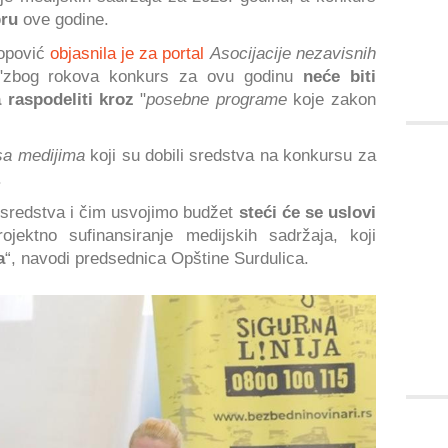
bru
ove godine.
Popović
objasnila je za portal
Asocijacije nezavisnih
"zbog rokova konkurs za ovu godinu
neće biti
 raspodeliti kroz
"
posebne programe
koje zakon
 sa medijima
koji su dobili sredstva na konkursu za
.
 sredstva i čim usvojimo budžet
steći će se uslovi
ektno sufinansiranje medijskih sadržaja, koji
a
“, navodi predsednica Opštine Surdulica.