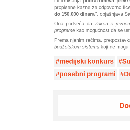
informisanja
podrazumeva prekr
propisane kazne za odgovorno lice
do 150.000 dinara"
, objašnjava S
Ona podseća da
Zakon o javnom
programe
kao mogućnost da se ust
Prema njenim rečima, pretpostavk
budžetskom sistemu
koji ne mogu 
medijski konkurs
Su
posebni programi
D
Do