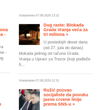
Vranjenews 07.08.2026 13:31
Dug raste: Blokada
zona
Grada Vranja veća za
a -
tri miliona »
»
U poslednjih deset dana
va
(od 27. jula do danas)
ne -
blokada jednog od računa Grada
og
Vranja u Upravi za Trezor (koji podleže
fi...
Vranjenews 07.08.2026 12:51
Ružić pozvao
socijaliste da povuku
jasne crvene linije
o
prema SNS-u »