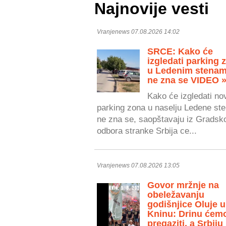
Najnovije vesti
Vranjenews 07.08.2026 14:02
SRCE: Kako će
izgledati parking 
u Ledenim stenam
ne zna se VIDEO 
Kako će izgledati no
parking zona u naselju Ledene ste
ne zna se, saopštavaju iz Gradsk
odbora stranke Srbija ce...
Vranjenews 07.08.2026 13:05
Govor mržnje na
obeležavanju
godišnjice Oluje u
Kninu: Drinu ćem
pregaziti, a Srbiju