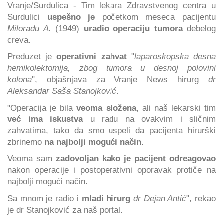
Vranje/Surdulica - Tim lekara Zdravstvenog centra u
Surdulici
uspešno je
početkom meseca pacijentu
Miloradu A.
(1949)
uradio operaciju tumora
debelog
creva.
Preduzet je
operativni zahvat
"
laparoskopska desna
hemikolektomija, zbog tumora u desnoj polovini
kolona
", objašnjava za Vranje News hirurg
dr
Aleksandar Saša Stanojković
.
"Operacija je bila
veoma složena
, ali naš lekarski tim
već ima iskustva
u radu na ovakvim i sličnim
zahvatima, tako da smo uspeli da pacijenta hirurški
zbrinemo
na najbolji mogući način
.
Veoma sam
zadovoljan kako je pacijent odreagovao
nakon operacije i postoperativni oporavak protiče na
najbolji mogući način.
Sa mnom je radio i
mladi hirurg
dr Dejan Antić
", rekao
je dr Stanojković za naš portal.