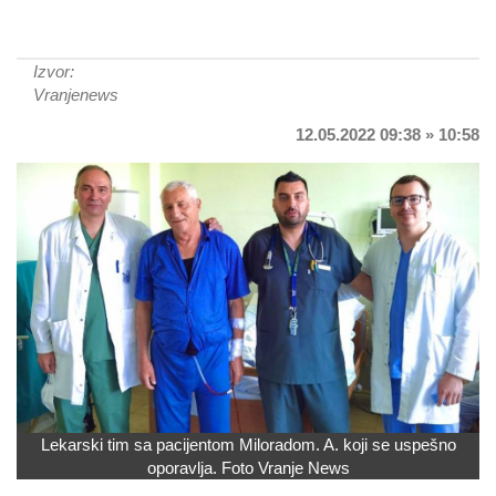
Izvor:
Vranjenews
12.05.2022 09:38 » 10:58
Lekarski tim sa pacijentom Miloradom. A. koji se uspešno
oporavlja. Foto Vranje News