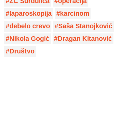
ZC Surdulica
operacija
laparoskopija
karcinom
debelo crevo
Saša Stanojković
Nikola Gogić
Dragan Kitanović
Društvo