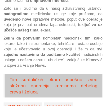
radimo radimo
u njihovom interesu
.
Zato se i trudimo da u našoj zdravstvenoj ustanovi
nadogradimo
medicinske usluge koje pružamo, da
uvedemo nove
oprativne metode, poput ove operacije
koja je prvi put urađena laparoskopski,
isključivo uz
učešće našeg tima
lekara.
Želim da pohvalim
kompletan medicinski tim, kako
lekare, tako i instrumentarke, tehničare i ostalo osoblje
koje je učestvovalo u ovoj operaciji i želim da
svi
zajedno nastavimo da podižemo kvalitet
medicinskih
usluga u našem centru i ubuduće", zaključuje Kitanović
u izjavi za Vranje News.
Tim surduličkih lekara uspešno izveo
složenu operaciju karcinoma debelog
creva i želuca