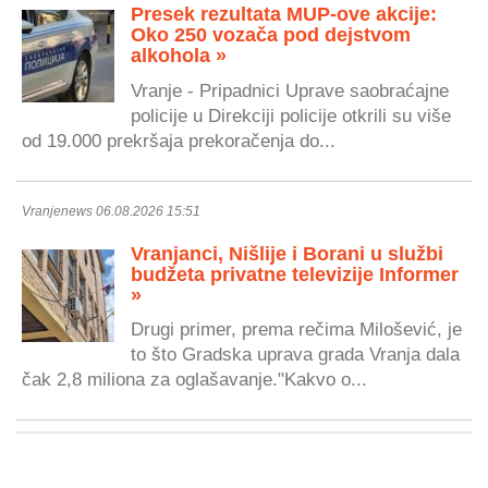
Presek rezultata MUP-ove akcije:
Oko 250 vozača pod dejstvom
alkohola »
Vranje - Pripadnici Uprave saobraćajne
policije u Direkciji policije otkrili su više
od 19.000 prekršaja prekoračenja do...
Vranjenews 06.08.2026 15:51
Vranjanci, Nišlije i Borani u službi
budžeta privatne televizije Informer
»
Drugi primer, prema rečima Milošević, je
to što Gradska uprava grada Vranja dala
čak 2,8 miliona za oglašavanje."Kakvo o...