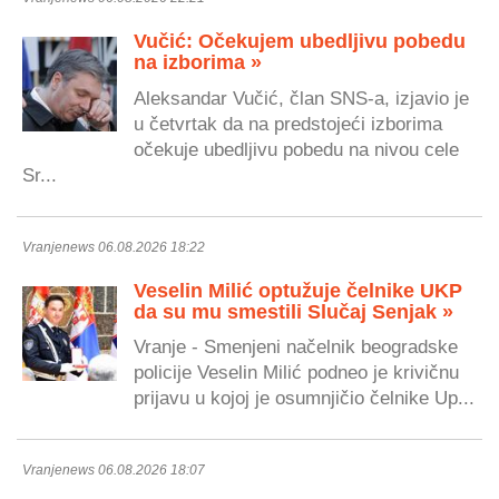
Vučić: Očekujem ubedljivu pobedu
na izborima »
Aleksandar Vučić, član SNS-a, izjavio je
u četvrtak da na predstojeći izborima
očekuje ubedljivu pobedu na nivou cele
Sr...
Vranjenews 06.08.2026 18:22
Veselin Milić optužuje čelnike UKP
da su mu smestili Slučaj Senjak »
Vranje - Smenjeni načelnik beogradske
policije Veselin Milić podneo je krivičnu
prijavu u kojoj je osumnjičio čelnike Up...
Vranjenews 06.08.2026 18:07