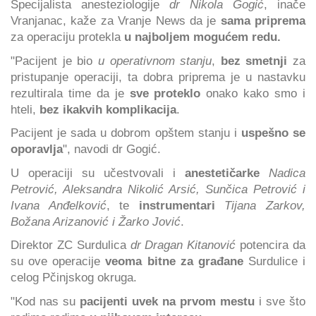
Specijalista anesteziologije
dr Nikola Gogić
, inače
Vranjanac, kaže za Vranje News da je
sama priprema
za operaciju protekla
u najboljem mogućem redu.
"Pacijent je bio
u operativnom stanju
,
bez smetnji
za
pristupanje operaciji, ta dobra priprema je u nastavku
rezultirala time da je
sve proteklo
onako kako smo i
hteli,
bez ikakvih komplikacija
.
Pacijent je sada u dobrom opštem stanju i
uspešno se
oporavlja
", navodi dr Gogić.
U operaciji su učestvovali i
anestetičarke
Nadica
Petrović, Aleksandra Nikolić Arsić, Sunčica Petrović i
Ivana Anđelković
, te
instrumentari
Tijana Zarkov,
Božana Arizanović i Žarko Jović
.
Direktor ZC Surdulica
dr Dragan Kitanović
potencira da
su ove operacije
veoma bitne za građane
Surdulice i
celog Pčinjskog okruga.
"Kod nas su
pacijenti uvek na prvom mestu
i sve što