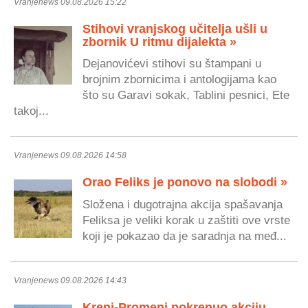
Vranjenews 09.08.2026 15:22
Stihovi vranjskog učitelja ušli u
zbornik U ritmu dijalekta »
Dejanovićevi stihovi su štampani u
brojnim zbornicima i antologijama kao
što su Garavi sokak, Tablini pesnici, Ete
takoj...
Vranjenews 09.08.2026 14:58
Orao Feliks je ponovo na slobodi »
Složena i dugotrajna akcija spašavanja
Feliksa je veliki korak u zaštiti ove vrste
koji je pokazao da je saradnja na međ...
Vranjenews 09.08.2026 14:43
Kreni-Promeni pokrenuo akciju