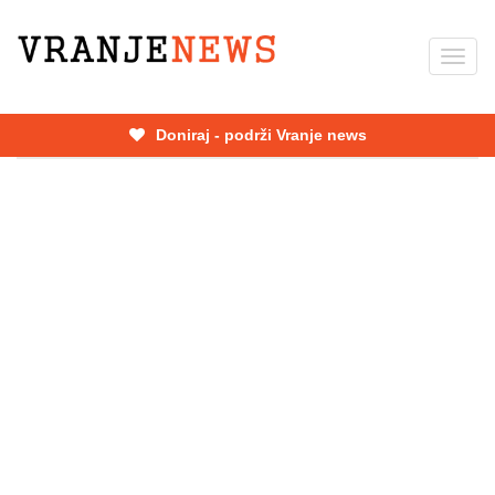
Skip
to
Toggl
main
navig
content
Doniraj - podrži Vranje news