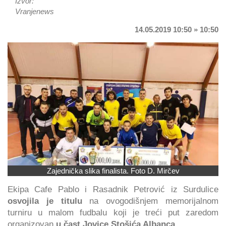
Izvor:
Vranjenews
14.05.2019 10:50 » 10:50
Zajednička slika finalista. Foto D. Mirčev
Ekipa Cafe Pablo i Rasadnik Petrović iz Surdulice
osvojila je titulu
na ovogodišnjem memorijalnom
turniru u malom fudbalu koji je treći put zaredom
organizovan
u čast Jovice Stošića Albanca
.