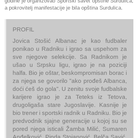
godine je organizovao Sportski savet opštine Surdulica,
a pokrovitelj manifestacije je bila opština Surdulica.
PROFIL
Jovica Stošić Albanac je kao fudbaler
ponikao u Radniku i igrao sa uspehom za
sve njegove selekcije. Sa Radnikom je
ušao u Srpsku ligu, igrao je na poziciji
halfa. Bio je oštar, beskompromisan borac i
za njega se govorilo "ako prođeš Albanca,
doći ćeš do gola". U zenitu svoje fudbalske
karijere igrao je za Teteks iz Tetova,
drugoligaša stare Jugoslavije. Kasnije je
bio trener i sportski radnik u Radniku. Bio je
predvodnik sjajne generacije u kojoj su se
pored njega isticali Žamba Milić, Sumaren
Anđelković, Pinda Stojanović, Belča Savić,