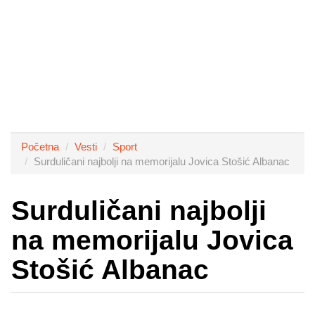
Početna
Vesti
Sport
Surduličani najbolji na memorijalu Jovica Stošić Albanac
Surduličani najbolji
na memorijalu Jovica
Stošić Albanac