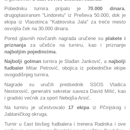
Pobedniku turnira pripalo je
70.000 dinara
,
drugoplasiranom "Lindoretu" iz Preševa 50.000, dok je
ekipa iz Vlasotinca "Kablovska Jala" za treće mesto
osvojila ček na 30.000 dinara.
Pored glavnih novčanih nagrada uručene su
plakete i
priznanja
za učešće na turniru, kao i priznanje
najboljim pojedincima.
Najbolji golman
turnira je Slađan Janković, a
najbolji
fudbaler
Mitar Petrović, obojica iz pobedničke ekipe
ovogodišnjeg turnira.
Nagrade su uručili predsednik SSOS Vladica
Nestorović, generalni sekretar saveza David Milić, kao
i gradski većnik za sport Nebojša Arsić.
Na turniru je učestvovalo
17 ekipa
iz Pčinjskog i
Jablaničkog okruga.
Turnir u čast bivšeg fudbalera i trenera Radnika i ove