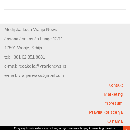
Medijska kuća Vranje News
Jovana Jankovića Lunge 12/11
17501 Vranje, Srbija
tel: +381 62 851 8881
e-mail:
redakcija@vranjenews.rs
e-mail:
vranjenews@gmail.com
Kontakt
Marketing
Impresum
Pravila korišćenja
O nama
Ovaj sajt koristi kolačiće (cookies) u cilju pružanja boljeg korisničkog iskustva,
X