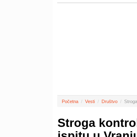
Početna
Vesti
Društvo
Stroga
Stroga kontro
ispitu u Vranj