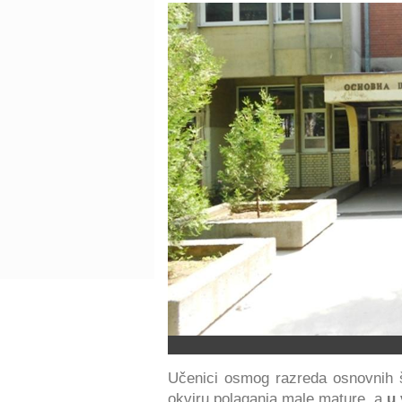
Učenici osmog razreda osnovnih 
okviru polaganja male mature, a
u 