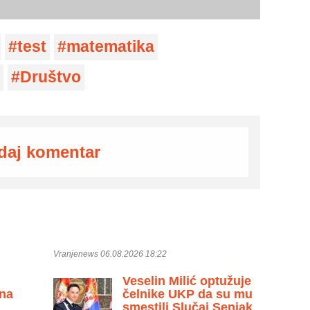
test
matematika
Društvo
daj komentar
Vranjenews 06.08.2026 18:22
Veselin Milić optužuje
 na
čelnike UKP da su mu
smestili Slučaj Senjak