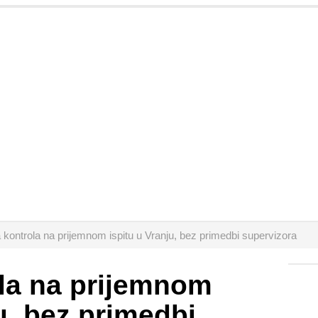
 kontrola na prijemnom ispitu u Vranju, bez primedbi supervizora
la na prijemnom
u, bez primedbi