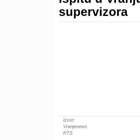
supervizora
Izvor:
Vranjenews
RTS