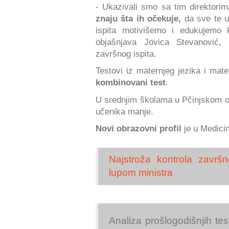
- Ukazivali smo sa tim direktorim
znaju šta ih očekuje,
da sve te u
ispita motivišemo i edukujemo k
objašnjava Jovica Stevanović,
završnog ispita.
Testovi iz maternjeg jezika i ma
kombinovani test
.
U srednjim školama u Pčinjskom 
učenika manje.
Novi obrazovni profil
je u Medicin
Najstroža kontrola završn
lupom ministra
Analiza prošlogodišnjih te