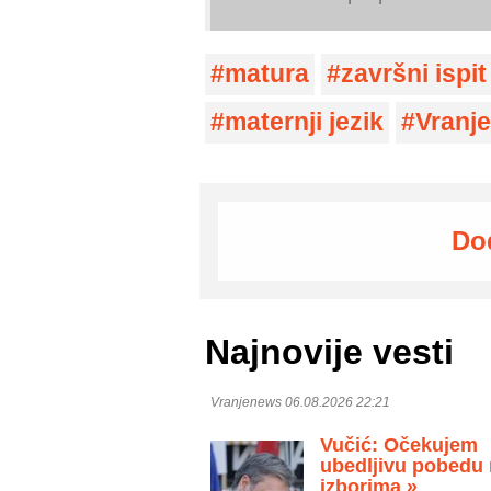
matura
završni ispit
maternji jezik
Vranje
Do
Najnovije vesti
Vranjenews 06.08.2026 22:21
Vučić: Očekujem
ubedljivu pobedu
izborima »