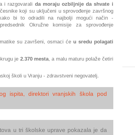
a i razgovarali
da moraju ozbiljnije da shvate i
česnike koji su uključeni u sprovođenje završnog
ako bi to odradili na najbolji mogući način -
 predsednik Okružne komisije za sprovođenje
tematike su završeni, osmaci će
u sredu polagati
okrugu je
2.370 mesta
, a malu maturu polaže četiri
skoj školi u Vranju - zdravstveni negovatelj.
og ispita, direktori vranjskih škola pod
stova u tri školske uprave pokazala je da