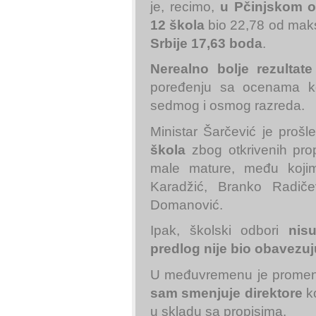
je, recimo,
u Pčinjskom 
12 škola
bio 22,78 od maks
Srbije 17,63 boda
.
Nerealno bolje rezultate
poređenju sa ocenama ko
sedmog i osmog razreda.
Ministar Šarčević je proš
škola
zbog otkrivenih prop
male mature, među kojim
Karadžić, Branko Radič
Domanović.
Ipak, školski odbori
nis
predlog nije bio obavezuj
U međuvremenu je promen
sam smenjuje direktore
k
u skladu sa propisima.