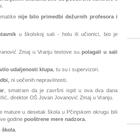
e.
tematike
nije bilo primedbi dežurnih profesora i
tavnik
u školskoj sali - holu ili učionici, bio je
anović Zmaj u Vranju testove su
polagali u sali
vilo udaljenosti klupa
, tu su i supervizori.
dbi,
ni uočenih nepravilnosti.
ar
, smatram da je završni ispit u ova dva dana
Ilić, direktor OŠ Jovan Jovanović Zmaj u Vranju.
le mature u desetak škola u Pčinjskom okrugu bili
ove godine
pooštrene mere nadzora
.
h škola
.