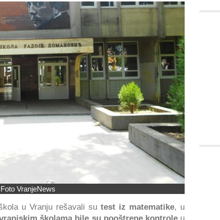
Foto VranjeNews
škola u Vranju rešavali su
test iz matematike
, u
vranjskim školama bile su pooštrene kontrole
u