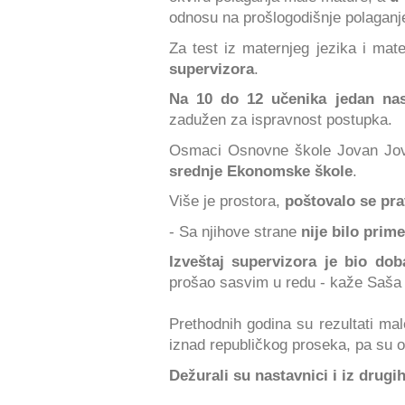
odnosu na prošlogodišnje polaganj
Za test iz maternjeg jezika i ma
supervizora
.
Na 10 do 12 učenika jedan nas
zadužen za ispravnost postupka.
Osmaci Osnovne škole Jovan Jov
srednje Ekonomske škole
.
Više je prostora,
poštovalo se pra
- Sa njihove strane
nije bilo prime
Izveštaj supervizora je bio dob
prošao sasvim u redu - kaže Saša 
Prethodnih godina su rezultati ma
iznad republičkog proseka, pa su 
Dežurali su nastavnici i iz drugi