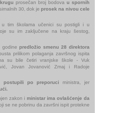
okrugu
prosečan broj bodova
u spornih
imalnih 30, dok je
prosek na nivou cele
u tim školama učenici su postigli i u
je su im zaključene na kraju šestog,
le godine
predložio smenu 28 direktora
usta prilikom polaganja završnog ispita
a su bile četiri vranjske škole - Vuk
ević, Jovan Jovanović Zmaj i Radoje
u postupili po preporuci
ministra, jer
ući.
jen zakon i
ministar ima ovlašćenje da
oji se ne pobrinu da završni ispit protekne