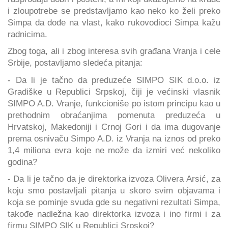
i zloupotrebe se predstavljamo kao neko ko želi preko
Simpa da dođe na vlast, kako rukovodioci Simpa kažu
radnicima.
Zbog toga, ali i zbog interesa svih građana Vranja i cele
Srbije, postavljamo sledeća pitanja:
- Da li je tačno da preduzeće SIMPO SIK d.o.o. iz
Gradiške u Republici Srpskoj, čiji je većinski vlasnik
SIMPO A.D. Vranje, funkcioniše po istom principu kao u
prethodnim obraćanjima pomenuta preduzeća u
Hrvatskoj, Makedoniji i Crnoj Gori i da ima dugovanje
prema osnivaču Simpo A.D. iz Vranja na iznos od preko
1,4 miliona evra koje ne može da izmiri već nekoliko
godina?
- Da li je tačno da je direktorka izvoza Olivera Arsić, za
koju smo postavljali pitanja u skoro svim objavama i
koja se pominje svuda gde su negativni rezultati Simpa,
takođe nadležna kao direktorka izvoza i ino firmi i za
firmu SIMPO SIK u Republici Srpskoj?