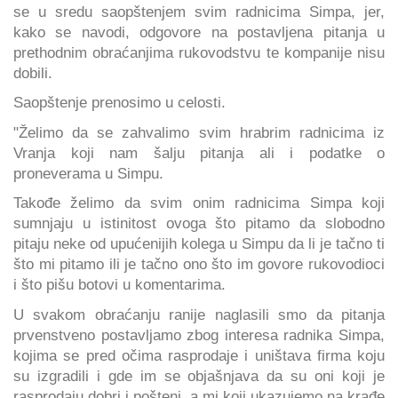
se u sredu saopštenjem svim radnicima Simpa, jer,
kako se navodi, odgovore na postavljena pitanja u
prethodnim obraćanjima rukovodstvu te kompanije nisu
dobili.
Saopštenje prenosimo u celosti.
"Želimo da se zahvalimo svim hrabrim radnicima iz
Vranja koji nam šalju pitanja ali i podatke o
proneverama u Simpu.
Takođe želimo da svim onim radnicima Simpa koji
sumnjaju u istinitost ovoga što pitamo da slobodno
pitaju neke od upućenijih kolega u Simpu da li je tačno ti
što mi pitamo ili je tačno ono što im govore rukovodioci
i što pišu botovi u komentarima.
U svakom obraćanju ranije naglasili smo da pitanja
prvenstveno postavljamo zbog interesa radnika Simpa,
kojima se pred očima rasprodaje i uništava firma koju
su izgradili i gde im se objašnjava da su oni koji je
rasprodaju dobri i pošteni, a mi koji ukazujemo na krađe