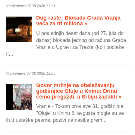
Vranjenews 07.08.2026 13:31
Dug raste: Blokada Grada Vranja
veća za tri miliona »
U poslednjih deset dana (od 27. jula do
danas) blokada jednog od računa Grada
Vranja u Upravi za Trezor (koji podleže
fi...
Vranjenews 07.08.2026 13:05
Govor mržnje na obeležavanju
godišnjice Oluje u Kninu: Drinu
ćemo pregaziti, a Srbiju zapaliti »
Vranje - Tokom proslave 31. godišnjice
"Oluje" u Kninu 5. avgusta mogle su se
čuti ustaške pesme, pozivi na nasilje prem...