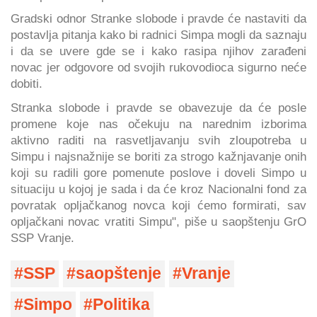
Gradski odnor Stranke slobode i pravde će nastaviti da
postavlja pitanja kako bi radnici Simpa mogli da saznaju
i da se uvere gde se i kako rasipa njihov zarađeni
novac jer odgovore od svojih rukovodioca sigurno neće
dobiti.
Stranka slobode i pravde se obavezuje da će posle
promene koje nas očekuju na narednim izborima
aktivno raditi na rasvetljavanju svih zloupotreba u
Simpu i najsnažnije se boriti za strogo kažnjavanje onih
koji su radili gore pomenute poslove i doveli Simpo u
situaciju u kojoj je sada i da će kroz Nacionalni fond za
povratak opljačkanog novca koji ćemo formirati, sav
opljačkani novac vratiti Simpu", piše u saopštenju GrO
SSP Vranje.
SSP
saopštenje
Vranje
Simpo
Politika