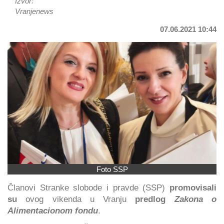
Izvor:
Vranjenews
07.06.2021 10:44
Foto SSP
Članovi Stranke slobode i pravde (SSP)
promovisali
su
ovog vikenda u Vranju
predlog
Zakona o
Alimentacionom fondu
.