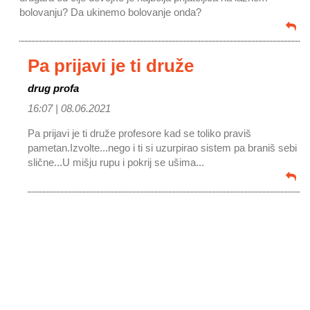
bolovanju? Da ukinemo bolovanje onda?
Pa prijavi je ti druže
drug profa
16:07 |
08.06.2021
Pa prijavi je ti druže profesore kad se toliko praviš
pametan.Izvolte...nego i ti si uzurpirao sistem pa braniš sebi
slične...U mišju rupu i pokrij se ušima...