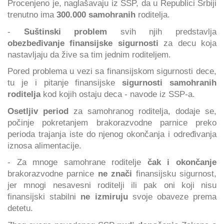
Procenjeno je, naglašavaju iz SSP, da u Republici Srbiji
trenutno ima
300.000 samohranih
roditelja.
-
Suštinski problem
svih njih predstavlja
obezbeđivanje finansijske sigurnosti
za decu koja
nastavljaju da žive sa tim jednim roditeljem.
Pored problema u vezi sa finansijskom sigurnosti dece,
tu je i pitanje finansijske
sigurnosti samohranih
roditelja
kod kojih ostaju deca - navode iz SSP-a.
Osetljiv period
za samohranog roditelja, dodaje se,
počinje pokretanjem brakorazvodne parnice preko
perioda trajanja iste do njenog okončanja i određivanja
iznosa alimentacije.
- Za mnoge samohrane roditelje
čak i okončanje
brakorazvodne parnice
ne znači
finansijsku sigurnost,
jer mnogi nesavesni roditelji ili pak oni koji nisu
finansijski stabilni
ne izmiruju
svoje obaveze prema
detetu.