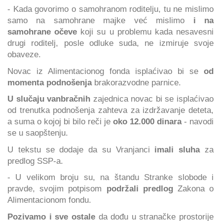
- Kada govorimo o samohranom roditelju, tu ne mislimo
samo na samohrane majke već mislimo
i na
samohrane očeve
koji su u problemu kada nesavesni
drugi roditelj, posle odluke suda, ne izmiruje svoje
obaveze.
Novac iz Alimentacionog fonda isplaćivao bi se
od
momenta podnošenja
brakorazvodne parnice.
U slučaju vanbračnih
zajednica novac bi se isplaćivao
od trenutka podnošenja zahteva za izdržavanje deteta,
a suma o kojoj bi bilo reči je
oko 12.000 dinara
- navodi
se u saopštenju.
U tekstu se dodaje da su Vranjanci
imali sluha
za
predlog SSP-a.
- U velikom broju su, na štandu Stranke slobode i
pravde, svojim potpisom
podržali predlog
Zakona o
Alimentacionom fondu.
Pozivamo i sve ostale
da dođu u stranačke prostorije