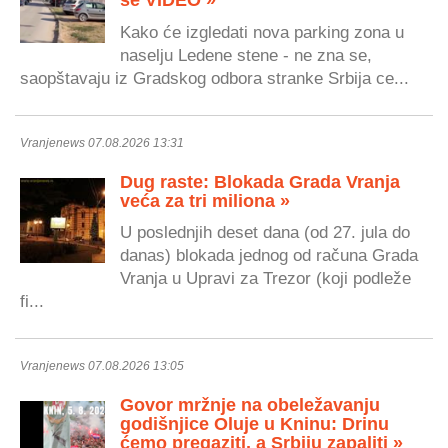
se VIDEO »
Kako će izgledati nova parking zona u
naselju Ledene stene - ne zna se,
saopštavaju iz Gradskog odbora stranke Srbija ce...
Vranjenews 07.08.2026 13:31
Dug raste: Blokada Grada Vranja
veća za tri miliona »
U poslednjih deset dana (od 27. jula do
danas) blokada jednog od računa Grada
Vranja u Upravi za Trezor (koji podleže
fi...
Vranjenews 07.08.2026 13:05
Govor mržnje na obeležavanju
godišnjice Oluje u Kninu: Drinu
ćemo pregaziti, a Srbiju zapaliti »