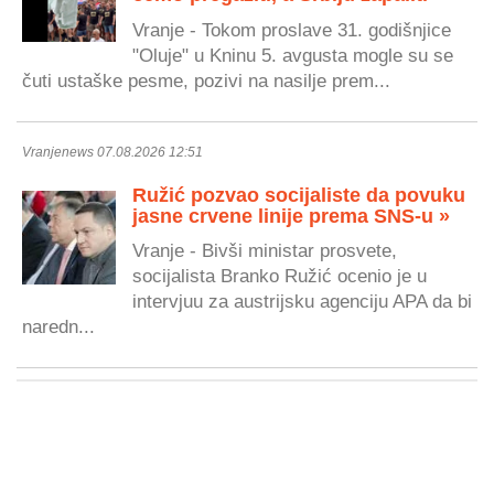
Vranje - Tokom proslave 31. godišnjice
"Oluje" u Kninu 5. avgusta mogle su se
čuti ustaške pesme, pozivi na nasilje prem...
Vranjenews 07.08.2026 12:51
Ružić pozvao socijaliste da povuku
jasne crvene linije prema SNS-u »
Vranje - Bivši ministar prosvete,
socijalista Branko Ružić ocenio je u
intervjuu za austrijsku agenciju APA da bi
naredn...