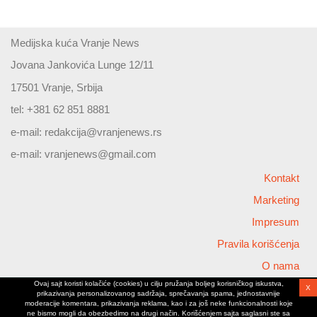
Medijska kuća Vranje News
Jovana Jankovića Lunge 12/11
17501 Vranje, Srbija
tel: +381 62 851 8881
e-mail:
redakcija@vranjenews.rs
e-mail:
vranjenews@gmail.com
Kontakt
Marketing
Impresum
Pravila korišćenja
O nama
Ovaj sajt koristi kolačiće (cookies) u cilju pružanja boljeg korisničkog iskustva,
X
Copyright © 2026 Vranjenews
prikazivanja personalizovanog sadržaja, sprečavanja spama, jednostavnije
All rights reserved
moderacije komentara, prikazivanja reklama, kao i za još neke funkcionalnosti koje
ne bismo mogli da obezbedimo na drugi način. Korišćenjem sajta saglasni ste sa
www.vranjenews.rs