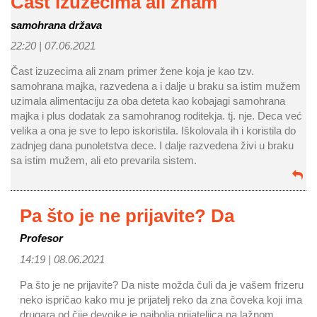
Čast izuzecima ali znam
samohrana država
22:20 |
07.06.2021
Čast izuzecima ali znam primer žene koja je kao tzv.
samohrana majka, razvedena a i dalje u braku sa istim mužem
uzimala alimentaciju za oba deteta kao kobajagi samohrana
majka i plus dodatak za samohranog roditekja. tj. nje. Deca već
velika a ona je sve to lepo iskoristila. Iškolovala ih i koristila do
zadnjeg dana punoletstva dece. I dalje razvedena živi u braku
sa istim mužem, ali eto prevarila sistem.
Pa što je ne prijavite? Da
Profesor
14:19 |
08.06.2021
Pa što je ne prijavite? Da niste možda čuli da je vašem frizeru
neko ispričao kako mu je prijatelj reko da zna čoveka koji ima
drugara od čije devojke je najbolja prijateljica na lažnom