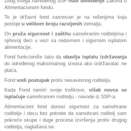
Zbog svega navedenog SSP
nudi donošenje
Zakona o
Alimentacionom fondu.
To je državni fond zasnovan je na rešenjima koja
postoje
u velikom broju razvijenih
zemalja.
On
pruža sigurnost i zaštitu
samohranim roditeljima i
njihovoj deci u vezi sa redovnom i sigurnom isplatom
alimentacije.
Fond funkcioniše tako da
obavlja isplatu izdržavanja
do određenog maksimalnog iznosa ako izdržavalac ne
plaća.
Fond
vodi postupak
protiv nesavesnog roditelja.
Kada Fond namiri svoje troškove,
višak novca se
isplaćuje
samohranom roditelju - navode iz SSP-a.
Alimentacioni fond donosi sigurnost za samohrane
roditelje i decu bez potrebe da samohrani roditelj sam
pokreće skupe i duge procese izvršenja protiv drugog
roditelja, naglašava se.