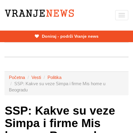
Skip
to
Toggl
main
navig
content
Doniraj - podrži Vranje news
Početna
Vesti
Politika
SSP: Kakve su veze Simpa i firme Mis home u
Beogradu
SSP: Kakve su veze
Simpa i firme Mis