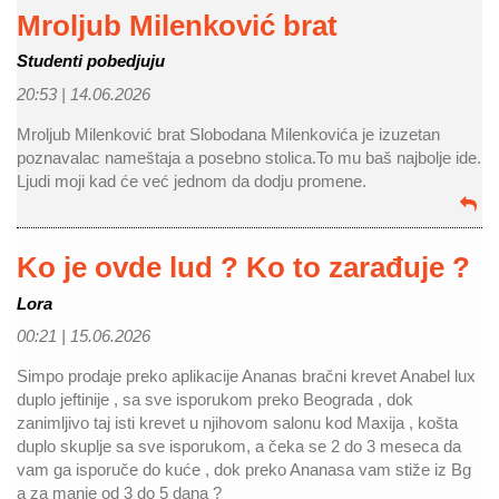
Mroljub Milenković brat
Studenti pobedjuju
20:53 |
14.06.2026
Mroljub Milenković brat Slobodana Milenkovića je izuzetan
poznavalac nameštaja a posebno stolica.To mu baš najbolje ide.
Ljudi moji kad će već jednom da dodju promene.
Ko je ovde lud ? Ko to zarađuje ?
Lora
00:21 |
15.06.2026
Simpo prodaje preko aplikacije Ananas bračni krevet Anabel lux
duplo jeftinije , sa sve isporukom preko Beograda , dok
zanimljivo taj isti krevet u njihovom salonu kod Maxija , košta
duplo skuplje sa sve isporukom, a čeka se 2 do 3 meseca da
vam ga isporuče do kuće , dok preko Ananasa vam stiže iz Bg
a za manje od 3 do 5 dana ?