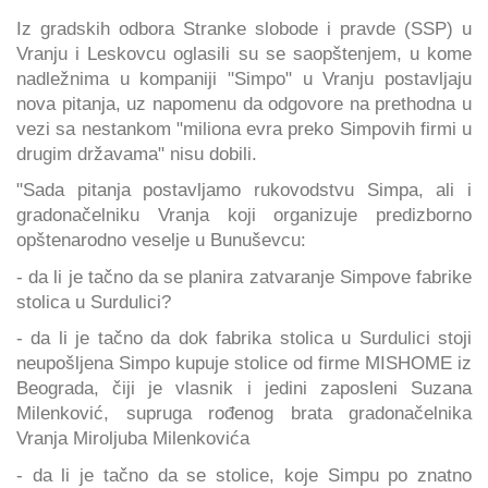
Iz gradskih odbora Stranke slobode i pravde (SSP) u
Vranju i Leskovcu oglasili su se saopštenjem, u kome
nadležnima u kompaniji "Simpo" u Vranju postavljaju
nova pitanja, uz napomenu da odgovore na prethodna u
vezi sa nestankom "miliona evra preko Simpovih firmi u
drugim državama" nisu dobili.
"Sada pitanja postavljamo rukovodstvu Simpa, ali i
gradonačelniku Vranja koji organizuje predizborno
opštenarodno veselje u Bunuševcu:
- da li je tačno da se planira zatvaranje Simpove fabrike
stolica u Surdulici?
- da li je tačno da dok fabrika stolica u Surdulici stoji
neupošljena Simpo kupuje stolice od firme MISHOME iz
Beograda, čiji je vlasnik i jedini zaposleni Suzana
Milenković, supruga rođenog brata gradonačelnika
Vranja Miroljuba Milenkovića
- da li je tačno da se stolice, koje Simpu po znatno