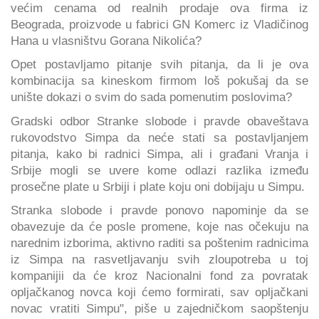
većim cenama od realnih prodaje ova firma iz
Beograda, proizvode u fabrici GN Komerc iz Vladičinog
Hana u vlasništvu Gorana Nikolića?
Opet postavljamo pitanje svih pitanja, da li je ova
kombinacija sa kineskom firmom loš pokušaj da se
unište dokazi o svim do sada pomenutim poslovima?
Gradski odbor Stranke slobode i pravde obaveštava
rukovodstvo Simpa da neće stati sa postavljanjem
pitanja, kako bi radnici Simpa, ali i građani Vranja i
Srbije mogli se uvere kome odlazi razlika između
prosečne plate u Srbiji i plate koju oni dobijaju u Simpu.
Stranka slobode i pravde ponovo napominje da se
obavezuje da će posle promene, koje nas očekuju na
narednim izborima, aktivno raditi sa poštenim radnicima
iz Simpa na rasvetljavanju svih zloupotreba u toj
kompanijii da će kroz Nacionalni fond za povratak
opljačkanog novca koji ćemo formirati, sav opljačkani
novac vratiti Simpu", piše u zajedničkom saopštenju