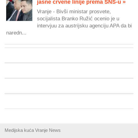
jasne crvene linije prema SNS-u »
Vranje - Bivši ministar prosvete,
socijalista Branko Ružić ocenio je u
intervjuu za austrijsku agenciju APA da bi
naredn...
Medijska kuća Vranje News