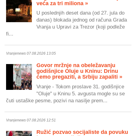
veća za tri miliona »
U poslednjih deset dana (od 27. jula do
danas) blokada jednog od računa Grada
Vranja u Upravi za Trezor (koji podleže
fi...
Vranjenews 07.08.2026 13:05
Govor mržnje na obeležavanju
godišnjice Oluje u Kninu: Drinu
ćemo pregaziti, a Srbiju zapaliti »
Vranje - Tokom proslave 31. godišnjice
"Oluje" u Kninu 5. avgusta mogle su se
čuti ustaške pesme, pozivi na nasilje prem...
Vranjenews 07.08.2026 12:51
Ružić pozvao socijaliste da povuku