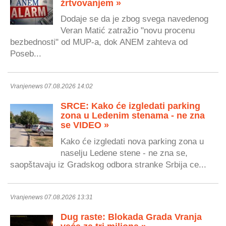
žrtvovanjem »
Dodaje se da je zbog svega navedenog
Veran Matić zatražio "novu procenu
bezbednosti" od MUP-a, dok ANEM zahteva od
Poseb...
Vranjenews 07.08.2026 14:02
SRCE: Kako će izgledati parking
zona u Ledenim stenama - ne zna
se VIDEO »
Kako će izgledati nova parking zona u
naselju Ledene stene - ne zna se,
saopštavaju iz Gradskog odbora stranke Srbija ce...
Vranjenews 07.08.2026 13:31
Dug raste: Blokada Grada Vranja