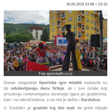
30.05.2019 23:08 » 23:15
Foto igremladih.co.rs
Dunav osiguranje
Sportske igre mladih
nastavile su
da
oduševljavaju decu Srbije
, ali i sve ostale koji
prisutvuju ceremonijama otvaranja Igara po gradovima,
kao i na takmičenjima, a na red je došla i
Surdulica
.
U Surdulici je
gradski trg bio mali
da primi hiljade