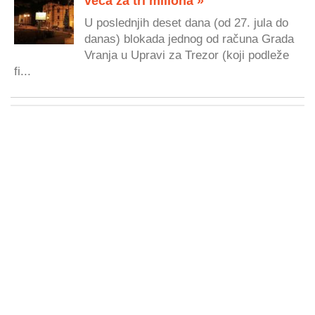
veća za tri miliona »
U poslednjih deset dana (od 27. jula do
danas) blokada jednog od računa Grada
Vranja u Upravi za Trezor (koji podleže
fi...