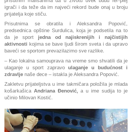
prisutnim mališanima da u životu uvek budu fer-plej
igrači i da teže da im najveći rekord bude onaj u broju
prijatelja koje stiču.
Prisutnima se obratila i Aleksandra Popović,
predsednica opštine Surdulica, koja je podsetila na to
da je sport
jedna od najiskrenijih i najčistijih
aktivnosti
kojima se bave ljudi širom sveta i da upravo
baveći se sportom prevazilazimo sve razlike.
– Kao lokalna samouprava na vreme smo shvatili da je
ulaganje u sport zapravo
ulaganje u budućnost i
zdravlje
naše dece – istakla je Aleksandra Popović.
Zakletvu prijateljstva u ime takmičara položila je mlada
košarkašica
Andriana Đenović,
a u ime sudija to je
učinio Milovan Kostić.