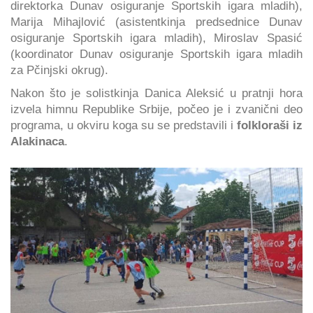
direktorka Dunav osiguranje Sportskih igara mladih),
Marija Mihajlović (asistentkinja predsednice Dunav
osiguranje Sportskih igara mladih), Miroslav Spasić
(koordinator Dunav osiguranje Sportskih igara mladih
za Pčinjski okrug).
Nakon što je solistkinja Danica Aleksić u pratnji hora
izvela himnu Republike Srbije, počeo je i zvanični deo
programa, u okviru koga su se predstavili i
folkloraši iz
Alakinaca
.