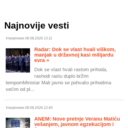
Najnovije vesti
Vranjenews 08.08.2026 13:11
Radar: Dok se vlast hvali viškom,
manjak u državnoj kasi milijardu
evra »
Dok se vlast hvali rastom prihoda,
rashodi rastu duplo bržim
tempomMinistar Mali javno se pohvalio prihodima
većim od pl...
Vranjenews 08.08.2026 12:40
ANEM: Nove pretnje Veranu Matiću
vešanjem, javnom egzekucijom i