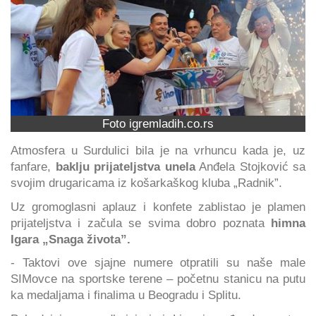
Foto igremladih.co.rs
Atmosfera u Surdulici bila je na vrhuncu kada je, uz
fanfare,
baklju prijateljstva unela
Anđela Stojković sa
svojim drugaricama iz košarkaškog kluba „Radnik”.
Uz gromoglasni aplauz i konfete zablistao je plamen
prijateljstva i začula se svima dobro poznata
himna
Igara „Snaga života”.
- Taktovi ove sjajne numere otpratili su naše male
SIMovce na sportske terene – početnu stanicu na putu
ka medaljama i finalima u Beogradu i Splitu.