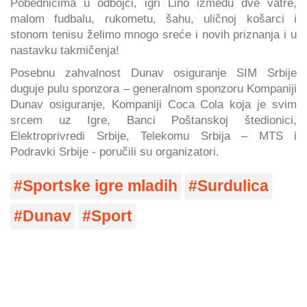
Pobednicima u odbojci, igri Lino između dve vatre,
malom fudbalu, rukometu, šahu, uličnoj košarci i
stonom tenisu želimo mnogo sreće i novih priznanja i u
nastavku takmičenja!
Posebnu zahvalnost Dunav osiguranje SIM Srbije
duguje pulu sponzora – generalnom sponzoru Kompaniji
Dunav osiguranje, Kompaniji Coca Cola koja je svim
srcem uz Igre, Banci Poštanskoj štedionici,
Elektroprivredi Srbije, Telekomu Srbija – MTS i
Podravki Srbije - poručili su organizatori.
Sportske igre mladih
Surdulica
Dunav
Sport