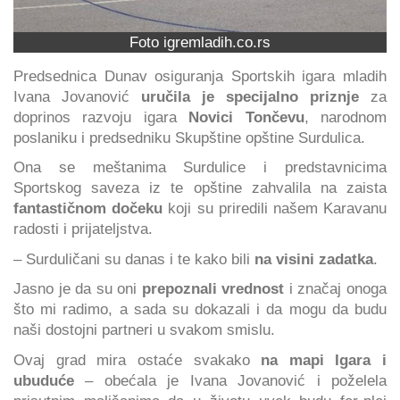
Foto igremladih.co.rs
Predsednica Dunav osiguranja Sportskih igara mladih
Ivana Jovanović
uručila je specijalno priznje
za
doprinos razvoju igara
Novici Tončevu
, narodnom
poslaniku i predsedniku Skupštine opštine Surdulica.
Ona se meštanima Surdulice i predstavnicima
Sportskog saveza iz te opštine zahvalila na zaista
fantastičnom dočeku
koji su priredili našem Karavanu
radosti i prijateljstva.
– Surduličani su danas i te kako bili
na visini zadatka
.
Jasno je da su oni
prepoznali vrednost
i značaj onoga
što mi radimo, a sada su dokazali i da mogu da budu
naši dostojni partneri u svakom smislu.
Ovaj grad mira ostaće svakako
na mapi Igara i
ubuduće
– obećala je Ivana Jovanović i poželela