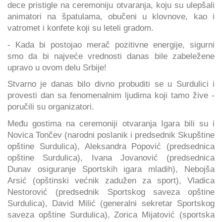
dece pristigle na ceremoniju otvaranja, koju su ulepšali
animatori na špatulama, obučeni u klovnove, kao i
vatromet i konfete koji su leteli gradom.
- Kada bi postojao merač pozitivne energije, sigurni
smo da bi najveće vrednosti danas bile zabeležene
upravo u ovom delu Srbije!
Stvarno je danas bilo divno probuditi se u Surdulici i
provesti dan sa fenomenalnim ljudima koji tamo žive -
poručili su organizatori.
Među gostima na ceremoniji otvaranja Igara bili su i
Novica Tončev (narodni poslanik i predsednik Skupštine
opštine Surdulica), Aleksandra Popović (predsednica
opštine Surdulica), Ivana Jovanović (predsednica
Dunav osiguranje Sportskih igara mladih), Nebojša
Arsić (opštinski većnik zadužen za sport), Vladica
Nestorović (predsednik Sportskog saveza opštine
Surdulica), David Milić (generalni sekretar Sportskog
saveza opštine Surdulica), Zorica Mijatović (sportska