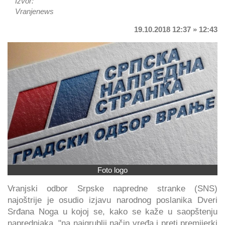
Izvor:
Vranjenews
19.10.2018 12:37 » 12:43
Foto logo
Vranjski odbor Srpske napredne stranke (SNS)
najoštrije je osudio izjavu narodnog poslanika Dveri
Srđana Noga u kojoj se, kako se kaže u saopštenju
naprednjaka, "na najgrublji način vređa i preti premijerki