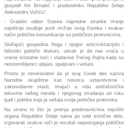
gospođi Ani Brnabić i predsedniku Republike Srbije
Aleksandru Vučiću".
- Gradski odbor Srpske napredne stranke Vranje
najoštrije osuđuje jezik mržnje ovog čoveka i ovakav
način političke komunikacije sa političkim protivnicima.
Slušajući gospodina Noga i njegov anticivilizacijski i
fašistiki politički diskurs, utisak je da nas vraća u
vreme kristalne noći i vladavine Trećeg Rajha kada su
neistomišljenici ubijani, spaljivani i vešani.
Prosto je neverovatno da je ovaj čovek deo saziva
Narodne skupštine kao nosioca ustavotvorne i
zakonodavne vlasti, imajući u vidu antifašističke
tekovine našeg naroda i njegovog stradanja od ruku
ljudi i politike koja je vešala svoje političke protivnike.
Na stranu to što je pretnja predstavnicima najviših
organa Republike Srbije sama po sebi krivično delo,
izgovarati ovakve reči je rezultat nepostojanja političke