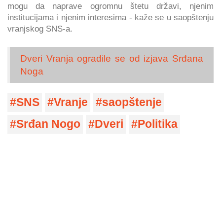
mogu da naprave ogromnu štetu državi, njenim
institucijama i njenim interesima - kaže se u saopštenju
vranjskog SNS-a.
Dveri Vranja ogradile se od izjava Srđana
Noga
SNS
Vranje
saopštenje
Srđan Nogo
Dveri
Politika