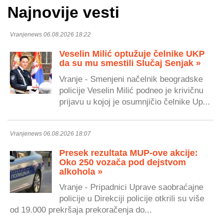
Najnovije vesti
Vranjenews 06.08.2026 18:22
Veselin Milić optužuje čelnike UKP
da su mu smestili Slučaj Senjak »
Vranje - Smenjeni načelnik beogradske
policije Veselin Milić podneo je krivičnu
prijavu u kojoj je osumnjičio čelnike Up...
Vranjenews 06.08.2026 18:07
Presek rezultata MUP-ove akcije:
Oko 250 vozača pod dejstvom
alkohola »
Vranje - Pripadnici Uprave saobraćajne
policije u Direkciji policije otkrili su više
od 19.000 prekršaja prekoračenja do...