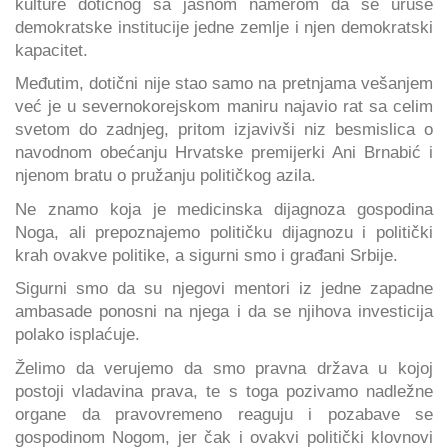
kulture dotičnog sa jasnom namerom da se uruše
demokratske institucije jedne zemlje i njen demokratski
kapacitet.
Međutim, dotični nije stao samo na pretnjama vešanjem
već je u severnokorejskom maniru najavio rat sa celim
svetom do zadnjeg, pritom izjavivši niz besmislica o
navodnom obećanju Hrvatske premijerki Ani Brnabić i
njenom bratu o pružanju političkog azila.
Ne znamo koja je medicinska dijagnoza gospodina
Noga, ali prepoznajemo političku dijagnozu i politički
krah ovakve politike, a sigurni smo i građani Srbije.
Sigurni smo da su njegovi mentori iz jedne zapadne
ambasade ponosni na njega i da se njihova investicija
polako isplaćuje.
Želimo da verujemo da smo pravna država u kojoj
postoji vladavina prava, te s toga pozivamo nadležne
organe da pravovremeno reaguju i pozabave se
gospodinom Nogom, jer čak i ovakvi politički klovnovi