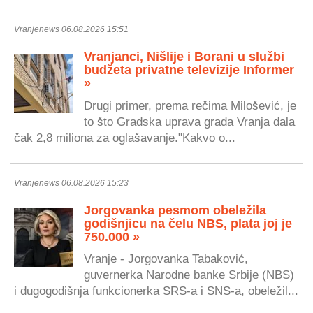
Vranjenews 06.08.2026 15:51
Vranjanci, Nišlije i Borani u službi
budžeta privatne televizije Informer
»
Drugi primer, prema rečima Milošević, je
to što Gradska uprava grada Vranja dala
čak 2,8 miliona za oglašavanje."Kakvo o...
Vranjenews 06.08.2026 15:23
Jorgovanka pesmom obeležila
godišnjicu na čelu NBS, plata joj je
750.000 »
Vranje - Jorgovanka Tabaković,
guvernerka Narodne banke Srbije (NBS)
i dugogodišnja funkcionerka SRS-a i SNS-a, obeležil...