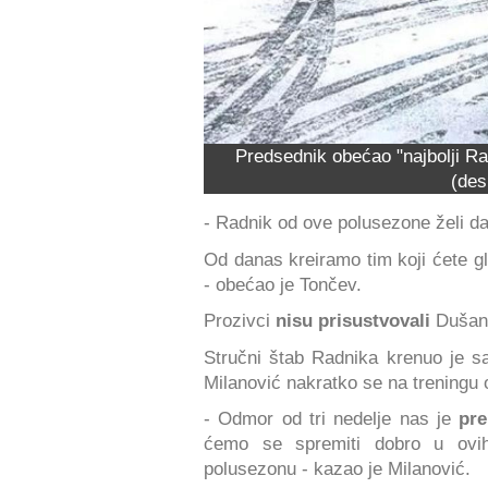
Predsednik obećao "najbolji Ra
(des
- Radnik od ove polusezone želi d
Od danas kreiramo tim koji ćete gle
- obećao je Tončev.
Prozivci
nisu prisustvovali
Dušan 
Stručni štab Radnika krenuo je s
Milanović nakratko se na treningu 
- Odmor od tri nedelje nas je
pre
ćemo se spremiti dobro u ovih
polusezonu - kazao je Milanović.