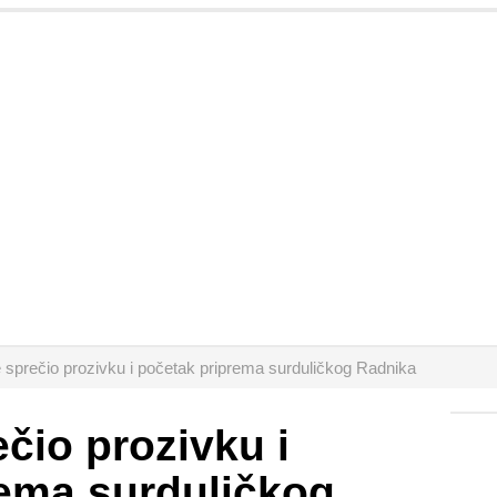
e sprečio prozivku i početak priprema surduličkog Radnika
ečio prozivku i
rema surduličkog