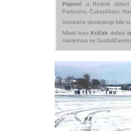
Pajović
u Radnik dolazi 
Partizanu, Čukaričkom, Ra
Inostrane destinacije bile s
Mladi Ivan
Kričak
dolazi
i
nametnuo se Surduličanim