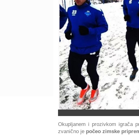
Okupljanem i prozivkom igrača pr
zvanično je
počeo zimske pripre