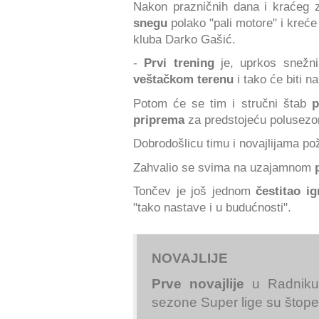
Nakon prazničnih dana i kraćeg
snegu
polako "pali motore" i kreće
kluba Darko Gašić.
-
Prvi trening
je, uprkos snežni
veštačkom terenu
i tako će biti n
Potom će se tim i stručni štab
pr
priprema
za predstojeću polusezo
Dobrodošlicu timu i novajlijama po
Zahvalio se svima na uzajamnom
p
Tončev je još jednom
čestitao ig
"tako nastave i u budućnosti".
NOVAJLIJE
Prve novajlije
u Radniku 
sezone Super lige su štope