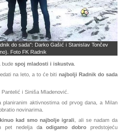
dnik do sada": Darko Gašić i Stanislav Tončev
no). Foto FK Radnik
a bude
spoj mladosti i iskustva
.
dati na leto, a to će biti
najbolji Radnik do sada
Pantelić i Siniša Mladenović.
a planiranim aktivnostima od prvog dana, a Milan
obratio novinarima.
kinuo kad smo najbolje igrali
, ali se nadam da
 pet nedelja d
a odigamo dobro
predstojeću