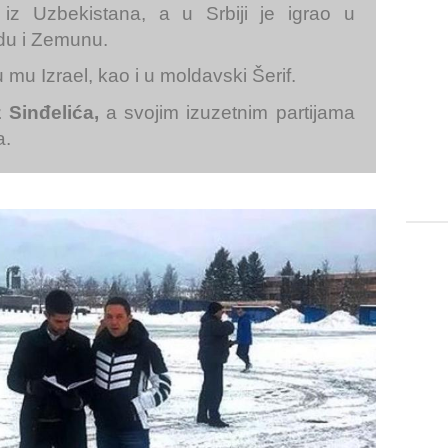
iz Uzbekistana, a u Srbiji je igrao u
du i Zemunu.
u mu Izrael, kao i u moldavski Šerif.
z Sinđelića,
a svojim izuzetnim partijama
a.