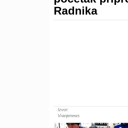
Radnika
Izvor:
Vranjenews