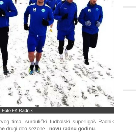
Foto FK Radnik
vog tima, surdulički fudbalski superligaš Radnik
me
drugi deo sezone i
novu radnu godinu
.