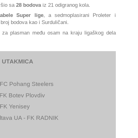
ršio sa
28 bodova
iz 21 odigranog kola.
tabele Super lige
, a sedmoplasirani Proleter i
broj bodova kao i Surduličani.
 za plasman među osam na kraju ligaškog dela
 UTAKMICA
 FC Pohang Steelers
FK Botev Plovdiv
 FK Yenisey
oltava UA - FK RADNIK