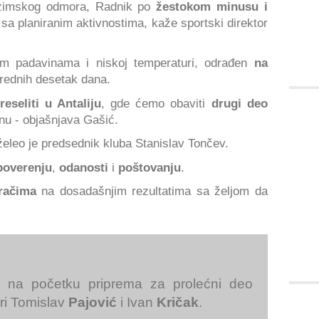
 zimskog odmora, Radnik po
žestokom minusu i
 sa planiranim aktivnostima, kaže sportski direktor
m padavinama i niskoj temperaturi, odrađen
na
arednih desetak dana.
eseliti u Antaliju
, gde ćemo obaviti
drugi deo
nu - objašnjava Gašić.
želeo je predsednik kluba Stanislav Tončev.
overenju
,
odanosti
i
poštovanju
.
račima
na dosadašnjim rezultatima sa željom da
na početku priprema za prolećni deo
ri Tomislav
Pajović
i Ivan
Kričak
.