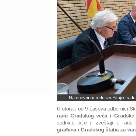
Na dnevnom redu izveštaji o radu
U utorak od 9 časova odbornici Sk
radu Gradskog veća i Gradsk
sednice biće i izveštaji o radu
građana i Gradskog štaba za vanr