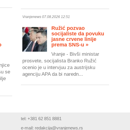
Vranjenews 07.08.2026 12:51
Ružić pozvao
socijaliste da povuku
jasne crvene linije
o
prema SNS-u »
Vranje - Bivši ministar
prosvete, socijalista Branko Ružić
njice
ocenio je u intervjuu za austrijsku
su se
agenciju APA da bi naredn...
lje
tel: +381 62 851 8881
e-mail:
redakcija@vranjenews.rs