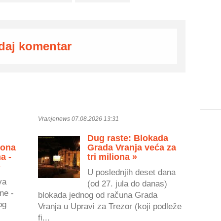
daj komentar
Vranjenews 07.08.2026 13:31
Dug raste: Blokada
zona
Grada Vranja veća za
a -
tri miliona »
»
U poslednjih deset dana
va
(od 27. jula do danas)
ne -
blokada jednog od računa Grada
og
Vranja u Upravi za Trezor (koji podleže
fi...