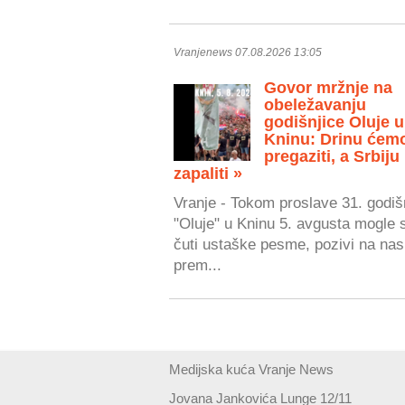
Vranjenews 07.08.2026 13:05
Govor mržnje na
obeležavanju
godišnjice Oluje u
Kninu: Drinu ćem
pregaziti, a Srbiju
zapaliti »
Vranje - Tokom proslave 31. godiš
"Oluje" u Kninu 5. avgusta mogle 
čuti ustaške pesme, pozivi na nasi
prem...
Medijska kuća Vranje News
Jovana Jankovića Lunge 12/11