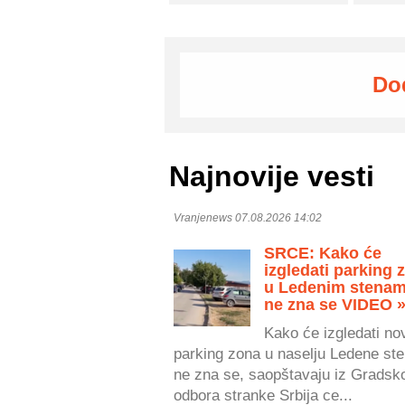
Do
Najnovije vesti
Vranjenews 07.08.2026 14:02
SRCE: Kako će
izgledati parking 
u Ledenim stenam
ne zna se VIDEO 
Kako će izgledati no
parking zona u naselju Ledene ste
ne zna se, saopštavaju iz Gradsk
odbora stranke Srbija ce...