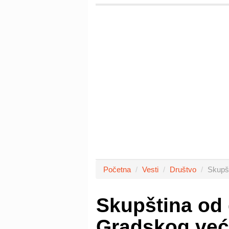
Početna
Vesti
Društvo
Skupšt
Skupština od 
Gradskog već