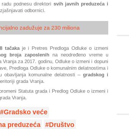
o radu podnesu direktori
svih javnih preduzeća i
zjašnjavati odbornici.
ijalno zadužuje za 230 miliona
8 tačaka
je i Pretres Predloga Odluke o izmeni
og broja zaposlenih
na neodređeno vreme u
Vranja za 2017. godinu, Odluke o izmeni i dopuni
ave, Predloga Odluke o komunalnim delatnostima i
u obavljanja komunalne delatnosti –
gradskog i
eritoriji grada Vranja.
promeni Statuta grada i Predlog Odluke o izmeni i
grada Vranja.
Gradsko veće
na preduzeća
Društvo