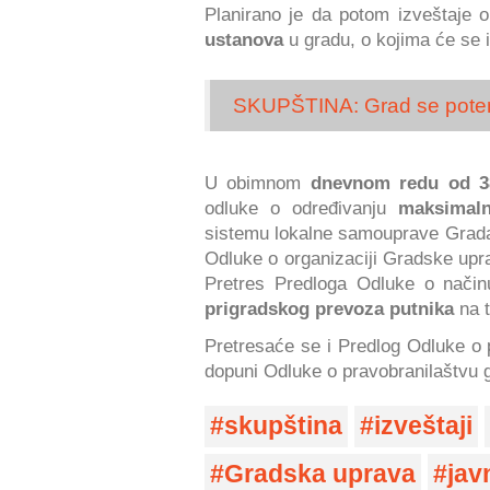
Planirano je da potom izveštaje 
ustanova
u gradu, o kojima će se i
SKUPŠTINA: Grad se potenc
U obimnom
dnevnom redu od 3
odluke o određivanju
maksimaln
sistemu lokalne samouprave Grada 
Odluke o organizaciji Gradske upr
Pretres Predloga Odluke o način
prigradskog prevoza putnika
na t
Pretresaće se i Predlog Odluke o 
dopuni Odluke o pravobranilaštvu 
skupština
izveštaji
Gradska uprava
jav