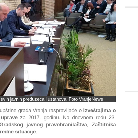
 svih javnih preduzeća i ustanova. Foto VranjeNews
upštine grada Vranja raspravljaće o
izveštajima o
e uprave
za 2017. godinu. Na dnevnom redu 23.
Gradskog javnog pravobranilaštva, Zaštitnika
edne situacije.