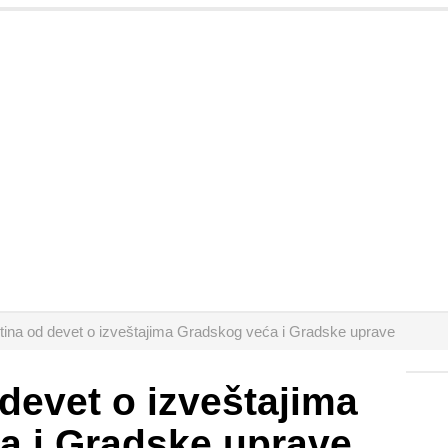
ina od devet o izveštajima Gradskog veća i Gradske uprave
devet o izveštajima
a i Gradske uprave