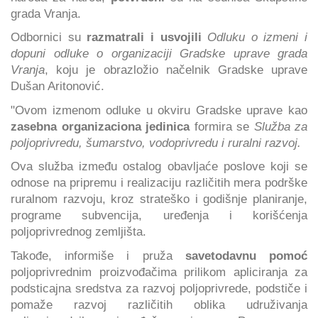
grada Vranja.
Odbornici su
razmatrali i usvojili
Odluku o izmeni i
dopuni odluke o organizaciji Gradske uprave grada
Vranja
, koju je obrazložio načelnik Gradske uprave
Dušan Aritonović.
"Ovom izmenom odluke u okviru Gradske uprave kao
zasebna organizaciona jedinica
formira se
Služba za
poljoprivredu, šumarstvo, vodoprivredu i ruralni razvoj.
Ova služba između ostalog obavljaće poslove koji se
odnose na pripremu i realizaciju različitih mera podrške
ruralnom razvoju, kroz strateško i godišnje planiranje,
programe subvencija, uređenja i korišćenja
poljoprivrednog zemljišta.
Takođe, informiše i pruža
savetodavnu pomoć
poljoprivrednim proizvođačima prilikom apliciranja za
podsticajna sredstva za razvoj poljoprivrede, podstiče i
pomaže razvoj različitih oblika udruživanja