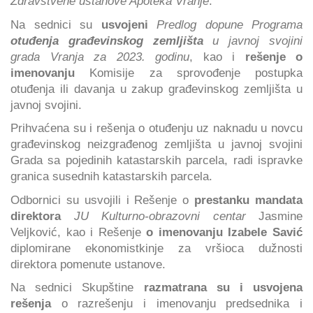
Zdravstvene ustanove Apoteka Vranje
.
Na sednici su
usvojeni
Predlog dopune Programa
otuđenja građevinskog zemljišta
u javnoj svojini
grada Vranja za 2023. godinu
, kao i
rešenje o
imenovanju
Komisije za sprovođenje postupka
otuđenja ili davanja u zakup građevinskog zemljišta u
javnoj svojini.
Prihvaćena su i rešenja o otuđenju uz naknadu u novcu
građevinskog neizgrađenog zemljišta u javnoj svojini
Grada sa pojedinih katastarskih parcela, radi ispravke
granica susednih katastarskih parcela.
Odbornici su usvojili i Rešenje o
prestanku mandata
direktora
JU Kulturno-obrazovni centar
Jasmine
Veljković, kao i Rešenje
o imenovanju
Izabele Savić
diplomirane ekonomistkinje za vršioca dužnosti
direktora pomenute ustanove.
Na sednici Skupštine
razmatrana su i usvojena
rešenja
o razrešenju i imenovanju predsednika i