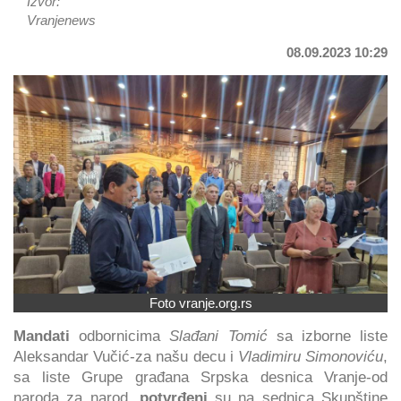
Izvor:
Vranjenews
08.09.2023 10:29
Foto vranje.org.rs
Mandati
odbornicima
Slađani Tomić
sa izborne liste
Aleksandar Vučić-za našu decu i
Vladimiru Simonoviću
,
sa liste Grupe građana Srpska desnica Vranje-od
naroda za narod,
potvrđeni
su na sednica Skupštine