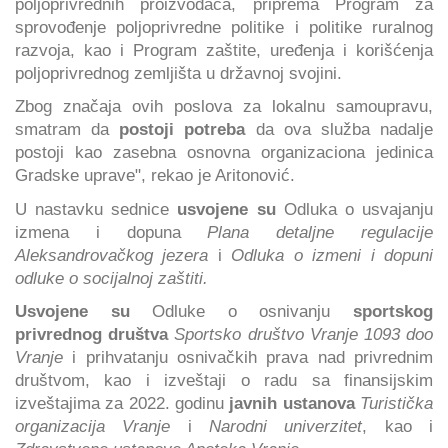
poljoprivrednih proizvođača, priprema Program za
sprovođenje poljoprivredne politike i politike ruralnog
razvoja, kao i Program zaštite, uređenja i korišćenja
poljoprivrednog zemljišta u državnoj svojini.
Zbog značaja ovih poslova za lokalnu samoupravu,
smatram da
postoji potreba
da ova služba nadalje
postoji kao zasebna osnovna organizaciona jedinica
Gradske uprave", rekao je Aritonović.
U nastavku sednice
usvojene su
Odluka o usvajanju
izmena i dopuna
Plana detaljne regulacije
Aleksandrovačkog jezera
i
Odluka o izmeni i dopuni
odluke o socijalnoj zaštiti.
Usvojene su
Odluke o osnivanju
sportskog
privrednog društva
Sportsko društvo Vranje 1093 doo
Vranje
i prihvatanju osnivačkih prava nad privrednim
društvom, kao i izveštaji o radu sa finansijskim
izveštajima za 2022. godinu
javnih ustanova
Turistička
organizacija Vranje
i
Narodni univerzitet
, kao i