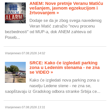
ANEM: Nove pretnje Veranu Matiću
vešanjem, javnom egzekucijom i
žrtvovanjem »
Dodaje se da je zbog svega navedenog
Veran Matić zatražio "novu procenu
bezbednosti" od MUP-a, dok ANEM zahteva od
Poseb...
Vranjenews 07.08.2026 14:02
SRCE: Kako će izgledati parking
zona u Ledenim stenama - ne zna
se VIDEO »
Kako će izgledati nova parking zona u
naselju Ledene stene - ne zna se,
saopštavaju iz Gradskog odbora stranke Srbija ce...
Vranjenews 07.08.2026 13:31