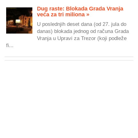
Dug raste: Blokada Grada Vranja
veća za tri miliona »
U poslednjih deset dana (od 27. jula do
danas) blokada jednog od računa Grada
Vranja u Upravi za Trezor (koji podleže
fi...