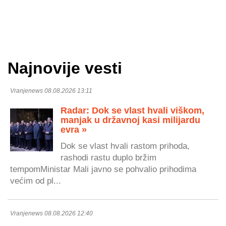
Najnovije vesti
Vranjenews 08.08.2026 13:11
Radar: Dok se vlast hvali viškom,
manjak u državnoj kasi milijardu
evra »
Dok se vlast hvali rastom prihoda,
rashodi rastu duplo bržim
tempomMinistar Mali javno se pohvalio prihodima
većim od pl...
Vranjenews 08.08.2026 12:40