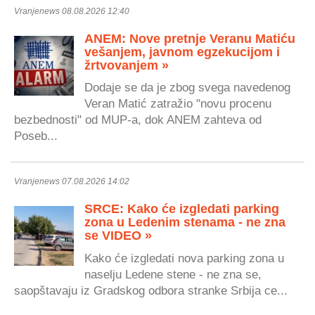
Vranjenews 08.08.2026 12:40
ANEM: Nove pretnje Veranu Matiću
vešanjem, javnom egzekucijom i
žrtvovanjem »
Dodaje se da je zbog svega navedenog
Veran Matić zatražio "novu procenu
bezbednosti" od MUP-a, dok ANEM zahteva od
Poseb...
Vranjenews 07.08.2026 14:02
SRCE: Kako će izgledati parking
zona u Ledenim stenama - ne zna
se VIDEO »
Kako će izgledati nova parking zona u
naselju Ledene stene - ne zna se,
saopštavaju iz Gradskog odbora stranke Srbija ce...