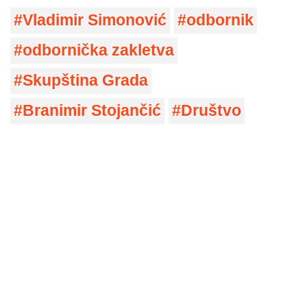
Vladimir Simonović
odbornik
odbornička zakletva
Skupština Grada
Branimir Stojančić
Društvo