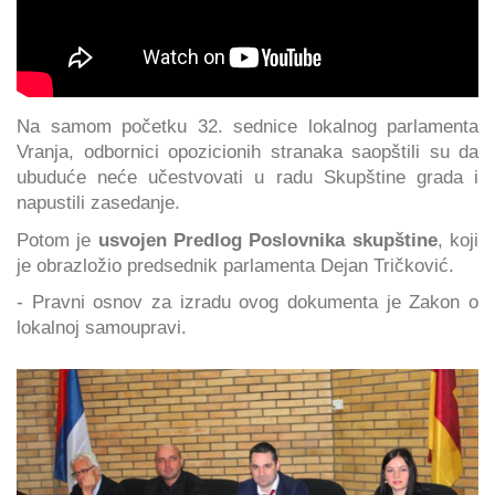
Na samom početku 32. sednice lokalnog parlamenta
Vranja, odbornici opozicionih stranaka saopštili su da
ubuduće neće učestvovati u radu Skupštine grada i
napustili zasedanje.
Potom je
usvojen Predlog Poslovnika skupštine
, koji
je obrazložio predsednik parlamenta Dejan Tričković.
- Pravni osnov za izradu ovog dokumenta je Zakon o
lokalnoj samoupravi.