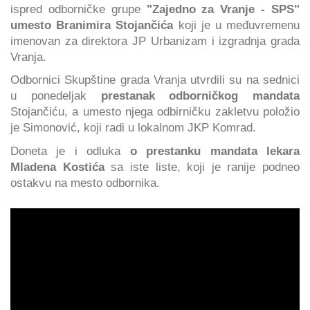
ispred odborničke grupe
"Zajedno za Vranje - SPS"
umesto Branimira Stojančića
koji je u međuvremenu
imenovan za direktora JP Urbanizam i izgradnja grada
Vranja.
Odbornici Skupštine grada Vranja utvrdili su na sednici
u ponedeljak
prestanak odborničkog mandata
Stojančiću, a umesto njega odbirničku zakletvu položio
je Simonović, koji radi u lokalnom JKP Komrad.
Doneta je i odluka
o prestanku mandata lekara
Mladena Kostića
sa iste liste, koji je ranije podneo
ostakvu na mesto odbornika.