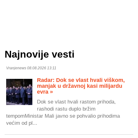
Najnovije vesti
Vranjenews 08.08.2026 13:11
Radar: Dok se vlast hvali viškom,
manjak u državnoj kasi milijardu
evra »
Dok se vlast hvali rastom prihoda,
rashodi rastu duplo bržim
tempomMinistar Mali javno se pohvalio prihodima
većim od pl...