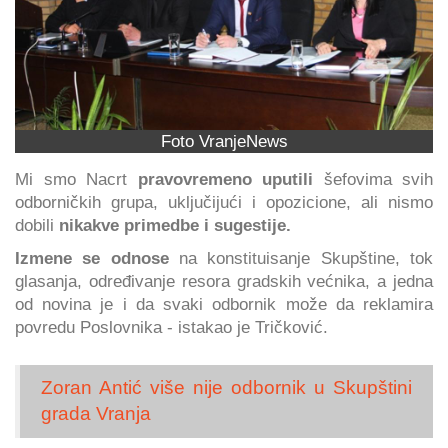
Foto VranjeNews
Mi smo Nacrt
pravovremeno uputili
šefovima svih
odborničkih grupa, uključijući i opozicione, ali nismo
dobili
nikakve primedbe i sugestije.
Izmene se odnose
na konstituisanje Skupštine, tok
glasanja, određivanje resora gradskih većnika, a jedna
od novina je i da svaki odbornik može da reklamira
povredu Poslovnika - istakao je Tričković.
Zoran Antić više nije odbornik u Skupštini
grada Vranja