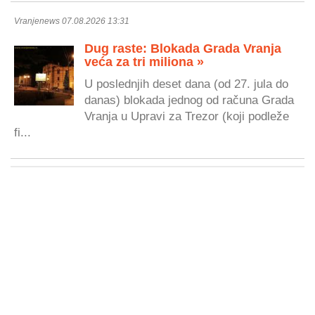
Vranjenews 07.08.2026 13:31
Dug raste: Blokada Grada Vranja
veća za tri miliona »
U poslednjih deset dana (od 27. jula do
danas) blokada jednog od računa Grada
Vranja u Upravi za Trezor (koji podleže
fi...